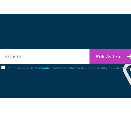
epropásněte novinky, akce a slev
Přihlásit se
Souhlasím se
zpracováním osobních údajů
za účelem rozesílky newsletteru.
Můžete se kdykoli odhlásit.