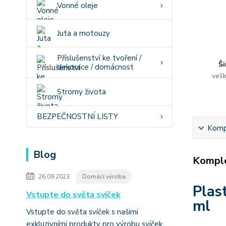
Vonné oleje
Juta a motouzy
Příslušenství ke tvoření /
Ši
dekorace / domácnost
vešk
Stromy života
BEZPEČNOSTNÍ LISTY
Kompl
Blog
Komple
26.09.2023
Domácí výroba
Plas
Vstupte do světa svíček
ml
Vstupte do světa svíček s našimi
exkluzivními produkty pro výrobu svíček.