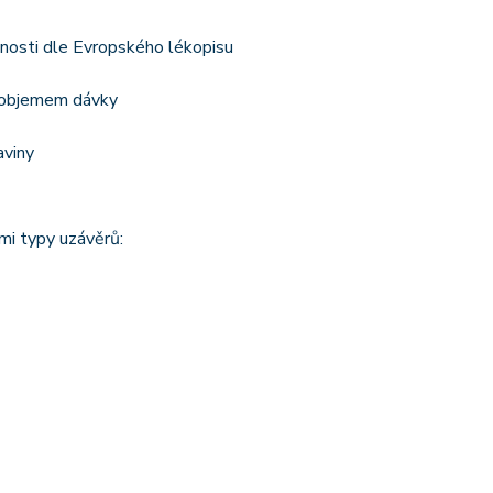
nosti dle Evropského lékopisu
m objemem dávky
aviny
mi typy uzávěrů: