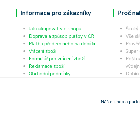
Informace pro zákazníky
Proč na
Jak nakupovat v e-shopu
Široký
Doprava a způsob platby v ČR
Vše sk
Platba předem nebo na dobírku
Prověř
Vrácení zboží
Super 
Formulář pro vrácení zboží
Poštov
Reklamace zboží
výdejn
Obchodní podmínky
Dobírk
Ochrana osobních údajů
Platba
Náš e-shop a partn
Copyright © 2006-2025 TrigonShop.cz - bez souhlasu nelze p