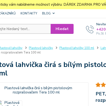
aticky vám nabídneme možnost výběru: DÁREK ZDARMA PRO VÁS. 
ZÁKAZNÍKŮ
KONTAKTY
BLOG
Nevíte
Hledat
+420
Po,St: 
lastové lahvičky
Plastové lahvičky
Plastové lahvičky 100 ml
Lah
m rozprašovačem Tera 100 ml
tová lahvička čirá s bílým pist
ml
PET,
rozp