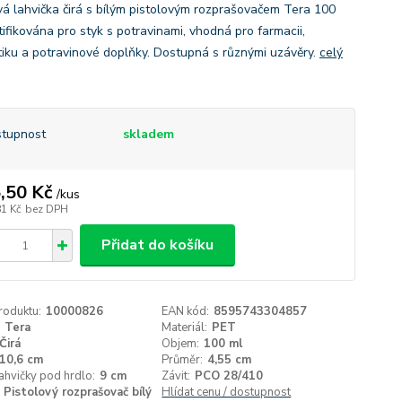
vá lahvička čirá s bílým pistolovým rozprašovačem Tera 100
tifikována pro styk s potravinami, vhodná pro farmacii,
iku a potravinové doplňky. Dostupná s různými uzávěry.
celý
tupnost
skladem
,50 Kč
/
kus
81 Kč
bez DPH
Přidat do košíku
roduktu:
10000826
EAN kód:
8595743304857
Tera
Materiál:
PET
Čirá
Objem:
100 ml
10,6 cm
Průměr:
4,55 cm
ahvičky pod hrdlo:
9 cm
Závit:
PCO 28/410
Pistolový rozprašovač bílý
Hlídat cenu / dostupnost