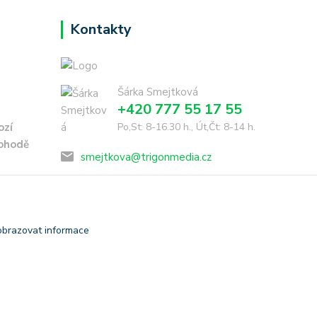
Kontakty
Šárka Smejtková
+420 777 55 17 55
ozí
Po,St: 8-16.30 h., Út,Čt: 8-14 h.
dohodě
smejtkova@trigonmedia.cz
obrazovat informace
Vytvořeno na
Eshop-rychle.cz