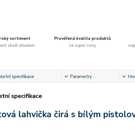
roký sortiment
Prověřená kvalita produktů
eré zboží skladem
za super ceny
exp
etní specifikace
Parametry
Ho
tní specifikace
tová lahvička čirá s bílým pisto