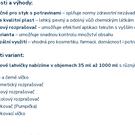
sti a výhody:
né pro styk s potravinami
– splňuje normy zdravotní nezávad
 kvalitní plast
– lehký, pevný a odolný vůči chemickým látkám
ový rozprašovač
– umožňuje efektivní aplikaci tekutin s vyšší
arianta
– umožňuje snadnou kontrolu množství obsahu
zální využití
– vhodná pro kosmetiku, farmacii, domácnost i potr
i variant:
ové lahvičky nabízíme v objemech 35 ml až 1000 ml
s různý
é a černé víčko
metický rozprašovač
ový rozprašovač
tolový rozprašovač
kovač (Pumpička)
kovací víčko