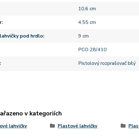
10,6 cm
r
4,55 cm
lahvičky pod hrdlo
9 cm
PCO 28/410
Pistolový rozprašovač bílý
zařazeno v kategoriích
ové lahvičky
Plastové lahvičky
Plas