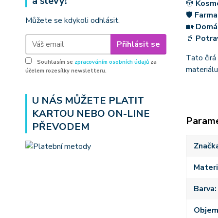
a slevy!
💆
Kosm
🛡
Farma
Můžete se kdykoli odhlásit.
🏡
Domá
🥤
Potra
Přihlásit se
Tato čirá
Souhlasím se
zpracováním osobních údajů
za
materiálu
účelem rozesílky newsletteru.
U NÁS MŮŽETE PLATIT
KARTOU NEBO ON-LINE
Param
PŘEVODEM
Značk
Materi
Barva
Obje