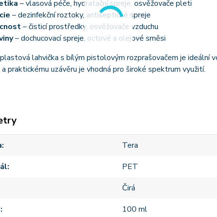
etika
– vlasová péče, hydratační spreje, osvěžovače pleti
cie
– dezinfekční roztoky, antiseptické spreje
cnost
– čisticí prostředky, osvěžovače vzduchu
viny
– dochucovací spreje, octové a olejové směsi
 plastová lahvička s bílým pistolovým rozprašovačem je ideální 
 a praktickému uzávěru je vhodná pro široké spektrum využití.
etry
a
Tera
ál
PET
Čirá
m
100 ml