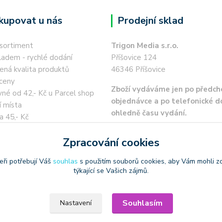
kupovat u nás
Prodejní sklad
 sortiment
Trigon Media s.r.o.
ladem - rychlé dodání
Příšovice 124
ená kvalita produktů
46346 Příšovice
ceny
Zboží vydáváme jen po předch
né od 42,- Kč u Parcel shop
objednávce a po telefonické 
í místa
ohledně času vydání.
a 45,- Kč
 kartou / převodem zdarma
Zpracování cookies
eři potřebují Váš
souhlas
s použitím souborů cookies, aby Vám mohli z
týkající se Vašich zájmů.
oužívat produktové obrázky
Souhlasím
Nastavení