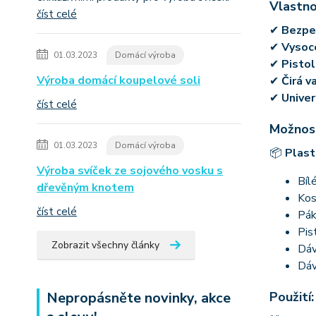
Vlastno
číst celé
✔
Bezpeč
✔
Vysoce
01.03.2023
Domácí výroba
✔
Pistol
Výroba domácí koupelové soli
✔
Čirá v
✔
Univer
číst celé
Možnost
01.03.2023
Domácí výroba
📦
Plast
Výroba svíček ze sojového vosku s
Bíl
dřevěným knotem
Kos
číst celé
Pák
Pis
Zobrazit všechny články
Dáv
Dáv
Nepropásněte novinky, akce
Použití: