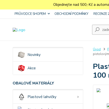
Objednejte nad 500,-Kč a autom
PRŮVODCE SHOPEM
OBCHODNÍ PODMÍNKY
RECENZE 
Úvod
P
pistolový
Novinky
Plas
Akce
100 
OBALOVÉ MATERIÁLY
Plastové lahvičky