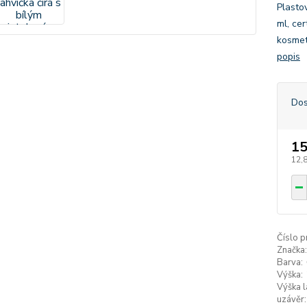
Plasto
ml, cer
kosmet
popis
Dos
15
12,
Číslo p
Značka:
Barva:
Výška:
Výška l
uzávěr: