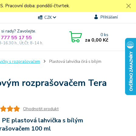
Pracovní doba: pondělí-čtvrtek.
Přihlášení
CZK
 si rady? Zavolejte.
0
ks
 777 55 17 55
za
0,00 Kč
8-16.30 h., Út,Čt: 8-14 h.
vičky s rozprašovačem
Plastová lahvička čirá s bílým
olovým rozprašovačem Tera
Ohodnotit produkt
 PE plastová lahvička s bílým
rašovačem 100 ml