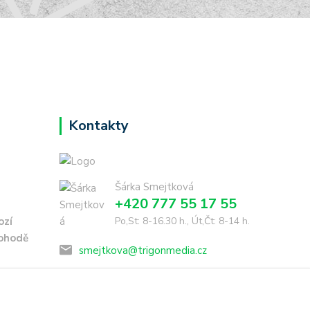
Kontakty
Šárka Smejtková
+420 777 55 17 55
ozí
Po,St: 8-16.30 h., Út,Čt: 8-14 h.
dohodě
smejtkova@trigonmedia.cz