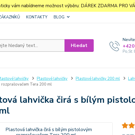
aticky vám nabídneme možnost výběru: DÁREK ZDARMA PRO VÁS. 
ZÁKAZNÍKŮ
KONTAKTY
BLOG
Nevíte
Hledat
+420
Po,St: 
lastové lahvičky
Plastové lahvičky
Plastové lahvičky 200 ml
Lah
m rozprašovačem Tera 200 ml
tová lahvička čirá s bílým pist
ml