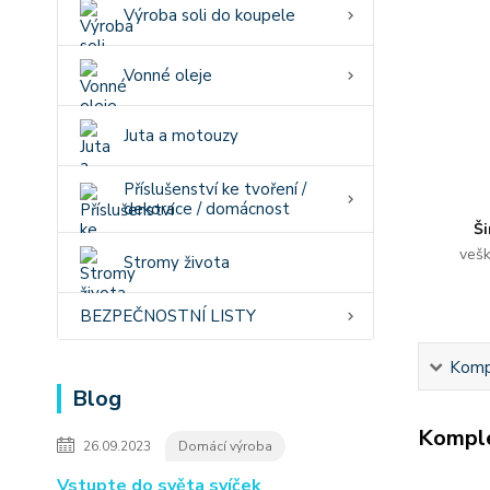
Výroba soli do koupele
Vonné oleje
Juta a motouzy
Příslušenství ke tvoření /
dekorace / domácnost
Ši
vešk
Stromy života
BEZPEČNOSTNÍ LISTY
Kompl
Blog
Komple
26.09.2023
Domácí výroba
Vstupte do světa svíček