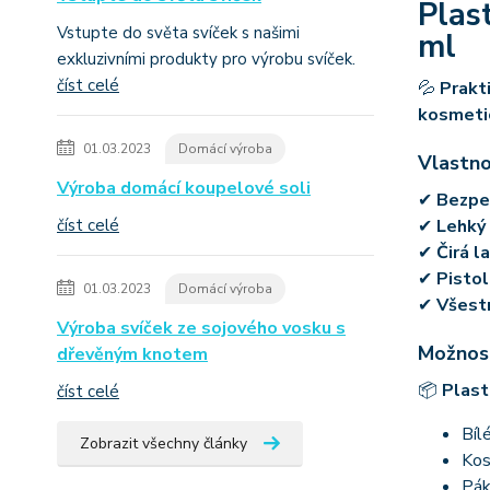
Plas
Vstupte do světa svíček s našimi
ml
exkluzivními produkty pro výrobu svíček.
číst celé
💦
Prakt
kosmetic
01.03.2023
Domácí výroba
Vlastno
Výroba domácí koupelové soli
✔
Bezpeč
číst celé
✔
Lehký 
✔
Čirá l
✔
Pistol
01.03.2023
Domácí výroba
✔
Všestr
Výroba svíček ze sojového vosku s
Možnost
dřevěným knotem
📦
Plast
číst celé
Bíl
Zobrazit všechny články
Kos
Pák