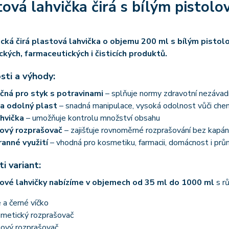
tová lahvička čirá s bílým pisto
ická čirá plastová lahvička o objemu 200 ml s bílým pistol
kých, farmaceutických i čisticích produktů.
sti a výhody:
ná pro styk s potravinami
– splňuje normy zdravotní nezávad
a odolný plast
– snadná manipulace, vysoká odolnost vůči chem
ahvička
– umožňuje kontrolu množství obsahu
ový rozprašovač
– zajišťuje rovnoměrné rozprašování bez kapán
anné využití
– vhodná pro kosmetiku, farmacii, domácnost i prů
i variant:
ové lahvičky nabízíme v objemech od 35 ml do 1000 ml
s r
é a černé víčko
metický rozprašovač
ový rozprašovač