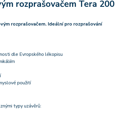
lovým rozprašovačem Tera 200
ovým rozprašovačem. Ideální pro rozprašování
nosti dle Evropského lékopisu
ikáliím
í
myslové použití
ůznými typy uzávěrů: