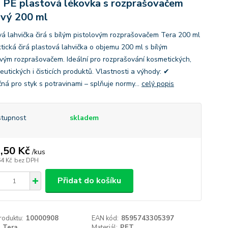
 PE plastová lékovka s rozprašovačem
vý 200 ml
vá lahvička čirá s bílým pistolovým rozprašovačem Tera 200 ml
ktická čirá plastová lahvička o objemu 200 ml s bílým
ovým rozprašovačem. Ideální pro rozprašování kosmetických,
utických i čisticích produktů. Vlastnosti a výhody: ✔
ná pro styk s potravinami – splňuje normy...
celý popis
tupnost
skladem
,50 Kč
/
kus
64 Kč
bez DPH
Přidat do košíku
roduktu:
10000908
EAN kód:
8595743305397
Tera
Materiál:
PET