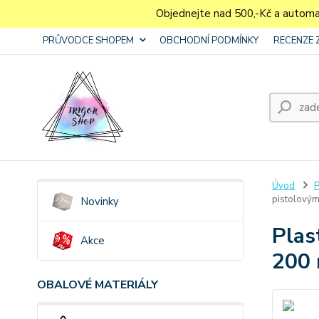
Objednejte nad 500,-Kč a autom
PRŮVODCE SHOPEM
OBCHODNÍ PODMÍNKY
RECENZE 
Úvod
P
pistolový
Novinky
Plas
Akce
200 
OBALOVÉ MATERIÁLY