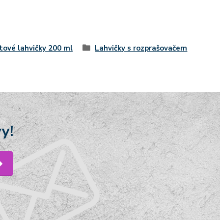
tové lahvičky 200 ml
Lahvičky s rozprašovačem
y!