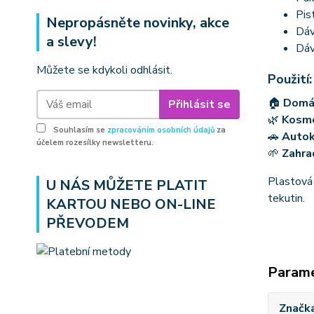
Pis
Nepropásněte novinky, akce
Dáv
a slevy!
Dáv
Můžete se kdykoli odhlásit.
Použití:
🏠
Domá
Přihlásit se
🌿
Kosm
Souhlasím se
zpracováním osobních údajů
za
🚗
Auto
účelem rozesílky newsletteru.
🌱
Zahra
Plastov
U NÁS MŮŽETE PLATIT
tekutin.
KARTOU NEBO ON-LINE
PŘEVODEM
Param
Značk