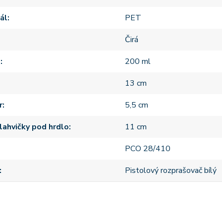
ál
PET
Čirá
m
200 ml
13 cm
r
5,5 cm
lahvičky pod hrdlo
11 cm
PCO 28/410
Pistolový rozprašovač bílý