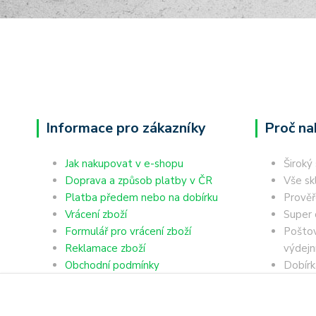
Informace pro zákazníky
Proč na
Jak nakupovat v e-shopu
Široký
Doprava a způsob platby v ČR
Vše sk
Platba předem nebo na dobírku
Prověř
Vrácení zboží
Super 
Formulář pro vrácení zboží
Poštov
Reklamace zboží
výdejn
Obchodní podmínky
Dobírk
Ochrana osobních údajů
Platba