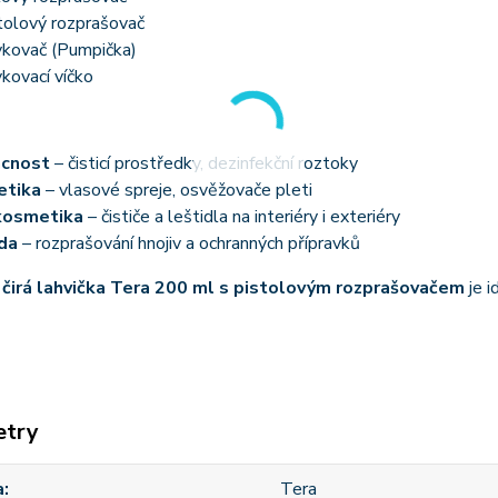
tolový rozprašovač
kovač (Pumpička)
kovací víčko
cnost
– čisticí prostředky, dezinfekční roztoky
etika
– vlasové spreje, osvěžovače pleti
kosmetika
– čističe a leštidla na interiéry i exteriéry
da
– rozprašování hnojiv a ochranných přípravků
á
čirá lahvička Tera 200 ml s pistolovým rozprašovačem
je i
etry
a
Tera