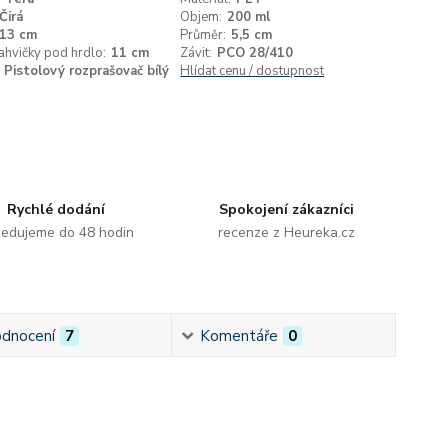
Čirá
Objem:
200 ml
13 cm
Průměr:
5,5 cm
ahvičky pod hrdlo:
11 cm
Závit:
PCO 28/410
Pistolový rozprašovač bílý
Hlídat cenu / dostupnost
Rychlé dodání
Spokojení zákazníci
edujeme do 48 hodin
recenze z Heureka.cz
dnocení
7
Komentáře
0