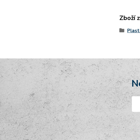
Zboží 
Plast
N