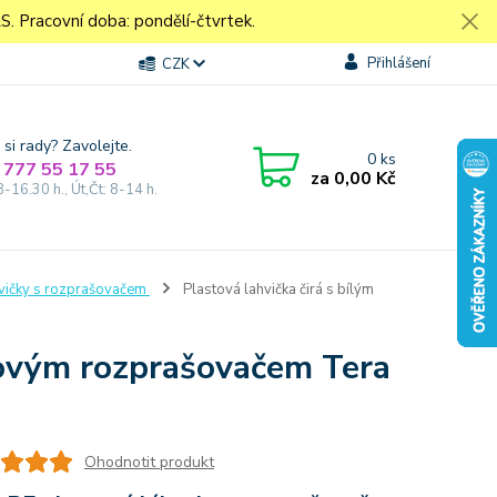
Pracovní doba: pondělí-čtvrtek.
Přihlášení
CZK
 si rady? Zavolejte.
0
ks
 777 55 17 55
za
0,00 Kč
8-16.30 h., Út,Čt: 8-14 h.
vičky s rozprašovačem
Plastová lahvička čirá s bílým
olovým rozprašovačem Tera
Ohodnotit produkt