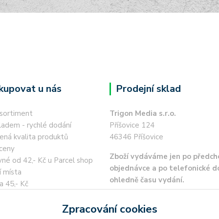
kupovat u nás
Prodejní sklad
 sortiment
Trigon Media s.r.o.
ladem - rychlé dodání
Příšovice 124
ená kvalita produktů
46346 Příšovice
ceny
Zboží vydáváme jen po předch
né od 42,- Kč u Parcel shop
objednávce a po telefonické 
í místa
ohledně času vydání.
a 45,- Kč
 kartou / převodem zdarma
Zpracování cookies