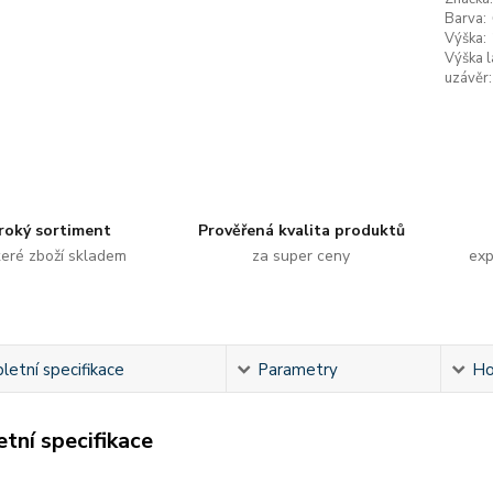
Barva:
Výška:
Výška l
uzávěr:
roký sortiment
Prověřená kvalita produktů
eré zboží skladem
za super ceny
exp
etní specifikace
Parametry
Ho
tní specifikace