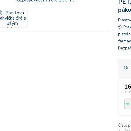
PET,
páko
Plasto
💦 Pra
pistol
farmace
Bezpeč
Dos
16
13,
Číslo p
Značka: