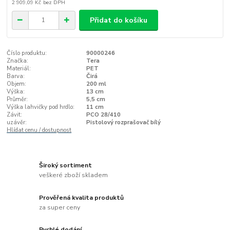
2 909,09 Kč
bez DPH
Přidat do košíku
Číslo produktu:
90000246
Značka:
Tera
Materiál:
PET
Barva:
Čirá
Objem:
200 ml
Výška:
13 cm
Průměr:
5,5 cm
Výška lahvičky pod hrdlo:
11 cm
Závit:
PCO 28/410
uzávěr:
Pistolový rozprašovač bílý
Hlídat cenu / dostupnost
Široký sortiment
veškeré zboží skladem
Prověřená kvalita produktů
za super ceny
Rychlé dodání