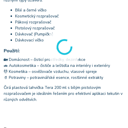
různými typy uzávěrů:
Bílé a černé víčko
Kosmetický rozprašovač
Pákový rozprašovač
Pistolový rozprašovač
Dávkovač (Pumpička)
Dávkovací víčko
Použití:
🏡 Domácnost – čisticí prostředky, dezinfekce
🚗 Autokosmetika – čističe a leštidla na interiéry i exteriéry
💆 Kosmetika – osvěžovače vzduchu, vlasové spreje
🥤 Potraviny – potravinářské esence, rostlinné extrakty
Čirá plastová lahvička Tera 200 ml s bílým pistolovým
rozprašovačem je ideálním řešením pro efektivní aplikaci tekutin v
různých odvětvích.