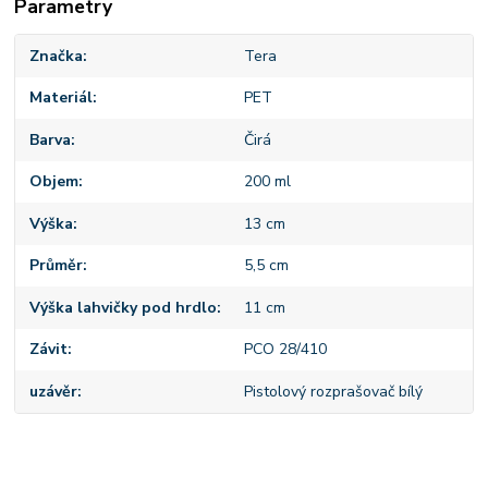
Parametry
Značka
Tera
Materiál
PET
Barva
Čirá
Objem
200 ml
Výška
13 cm
Průměr
5,5 cm
Výška lahvičky pod hrdlo
11 cm
Závit
PCO 28/410
uzávěr
Pistolový rozprašovač bílý