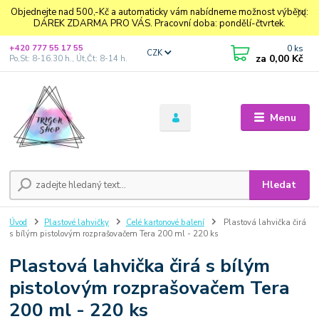
Objednejte nad 500,-Kč a automaticky vám nabídneme možnost výběru:
DÁREK ZDARMA PRO VÁS. Pracovní doba: pondělí-čtvrtek.
0
ks
+420 777 55 17 55
CZK
za
0,00 Kč
Po,St: 8-16.30 h., Út,Čt: 8-14 h.
Menu
Hledat
Úvod
Plastové lahvičky
Celé kartonové balení
Plastová lahvička čirá
s bílým pistolovým rozprašovačem Tera 200 ml - 220 ks
Plastová lahvička čirá s bílým
pistolovým rozprašovačem Tera
200 ml - 220 ks