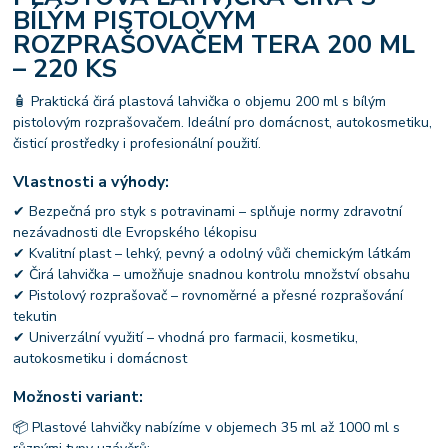
BÍLÝM PISTOLOVÝM
ROZPRAŠOVAČEM TERA 200 ML
– 220 KS
🧴 Praktická čirá plastová lahvička o objemu 200 ml s bílým
pistolovým rozprašovačem. Ideální pro domácnost, autokosmetiku,
čisticí prostředky i profesionální použití.
Vlastnosti a výhody:
✔ Bezpečná pro styk s potravinami – splňuje normy zdravotní
nezávadnosti dle Evropského lékopisu
✔ Kvalitní plast – lehký, pevný a odolný vůči chemickým látkám
✔ Čirá lahvička – umožňuje snadnou kontrolu množství obsahu
✔ Pistolový rozprašovač – rovnoměrné a přesné rozprašování
tekutin
✔ Univerzální využití – vhodná pro farmacii, kosmetiku,
autokosmetiku i domácnost
Možnosti variant:
📦 Plastové lahvičky nabízíme v objemech 35 ml až 1000 ml s