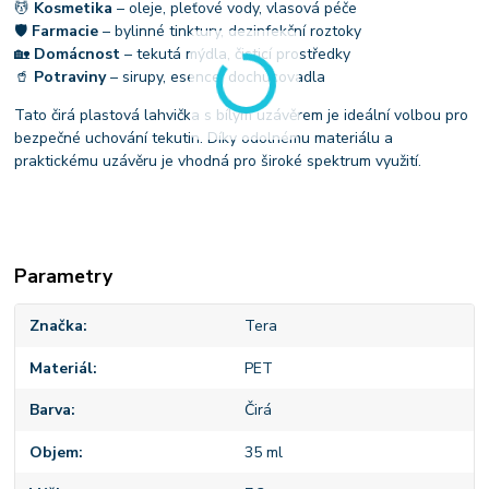
💆
Kosmetika
– oleje, pleťové vody, vlasová péče
🛡
Farmacie
– bylinné tinktury, dezinfekční roztoky
🏡
Domácnost
– tekutá mýdla, čisticí prostředky
🥤
Potraviny
– sirupy, esence, dochucovadla
Tato čirá plastová lahvička s bílým uzávěrem je ideální volbou pro
bezpečné uchování tekutin. Díky odolnému materiálu a
praktickému uzávěru je vhodná pro široké spektrum využití.
Parametry
Značka
Tera
Materiál
PET
Barva
Čirá
Objem
35 ml