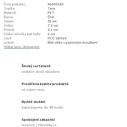
Číslo produktu:
90000163
Značka:
Tera
Materiál:
PET
Barva:
Čirá
Objem:
35 ml
Výška:
7,3 cm
Průměr:
3,2 cm
Výška lahvičky pod hrdlo:
5 cm
Závit:
PCO 28/410
uzávěr:
Bílé víčko s pojistným kroužkem
Hlídat cenu / dostupnost
Široký sortiment
veškeré zboží skladem
Prověřená kvalita produktů
za super ceny
Rychlé dodání
expedujeme do 48 hodin
Spokojení zákazníci
recenze z Heureka.cz