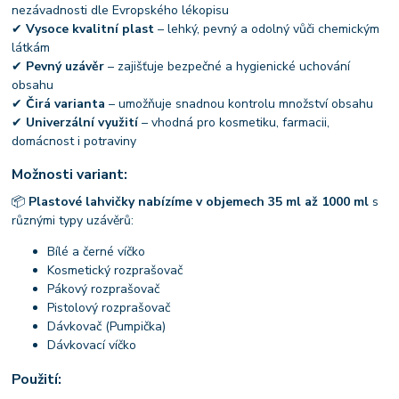
nezávadnosti dle Evropského lékopisu
✔
Vysoce kvalitní plast
– lehký, pevný a odolný vůči chemickým
látkám
✔
Pevný uzávěr
– zajišťuje bezpečné a hygienické uchování
obsahu
✔
Čirá varianta
– umožňuje snadnou kontrolu množství obsahu
✔
Univerzální využití
– vhodná pro kosmetiku, farmacii,
domácnost i potraviny
Možnosti variant:
📦
Plastové lahvičky nabízíme v objemech 35 ml až 1000 ml
s
různými typy uzávěrů:
Bílé a černé víčko
Kosmetický rozprašovač
Pákový rozprašovač
Pistolový rozprašovač
Dávkovač (Pumpička)
Dávkovací víčko
Použití: