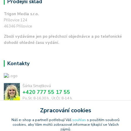
Prodejní sklad
Trigon Media s.r.o.
Příšovice 124
46346 Příšovice
Zboží vydáváme jen po předchozí objednávce a po telefonické
dohodě ohledně času vydání.
Kontakty
Šárka Smejtková
+420 777 55 17 55
Po,St: 8-16.30 h., Út,Čt: 8-14 h.
Zpracování cookies
smejtkova@trigonmedia.cz
Náš e-shop a partneři potřebují Váš
souhlas
s použitím souborů
cookies, aby Vám mohli zobrazovat informace týkající se Vašich
zájmů.