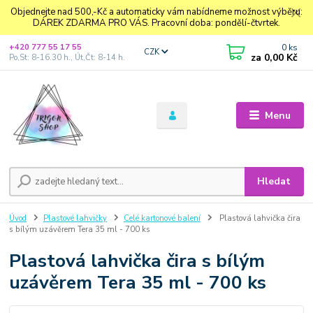
Objednejte nad 500,-Kč a automaticky vám nabídneme možnost výběru:
DÁREK ZDARMA PRO VÁS. Pracovní doba: pondělí-čtvrtek.
0
ks
+420 777 55 17 55
CZK
za
0,00 Kč
Po,St: 8-16.30 h., Út,Čt: 8-14 h.
Menu
Hledat
Úvod
Plastové lahvičky
Celé kartonové balení
Plastová lahvička čira
s bílým uzávěrem Tera 35 ml - 700 ks
Plastová lahvička čira s bílým
uzávěrem Tera 35 ml - 700 ks