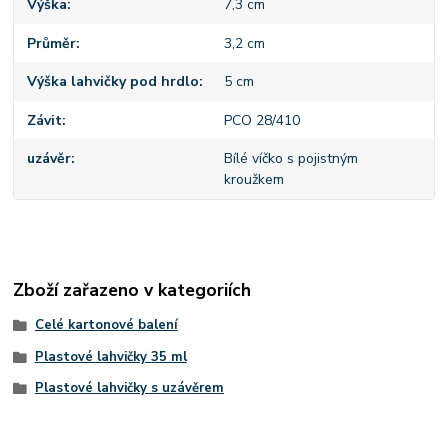
Výška
7,3 cm
Průměr
3,2 cm
Výška lahvičky pod hrdlo
5 cm
Závit
PCO 28/410
uzávěr
Bílé víčko s pojistným
kroužkem
Zboží zařazeno v kategoriích
Celé kartonové balení
Plastové lahvičky 35 ml
Plastové lahvičky s uzávěrem