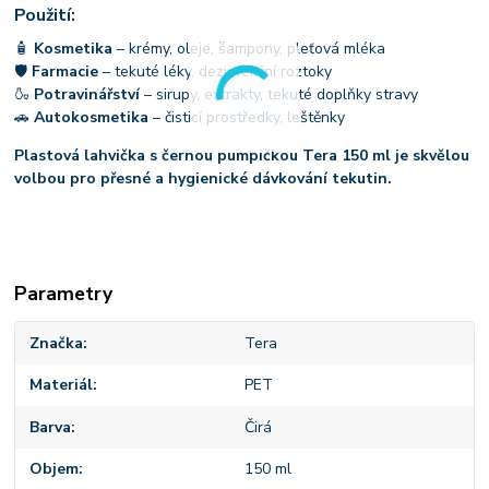
Použití:
🧴
Kosmetika
– krémy, oleje, šampony, pleťová mléka
🛡
Farmacie
– tekuté léky, dezinfekční roztoky
🍶
Potravinářství
– sirupy, extrakty, tekuté doplňky stravy
🚗
Autokosmetika
– čisticí prostředky, leštěnky
Plastová lahvička s černou pumpičkou Tera 150 ml je skvělou
volbou pro přesné a hygienické dávkování tekutin.
Parametry
Značka
Tera
Materiál
PET
Barva
Čirá
Objem
150 ml