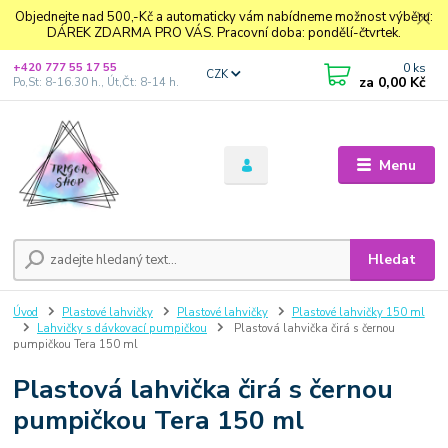
Objednejte nad 500,-Kč a automaticky vám nabídneme možnost výběru:
DÁREK ZDARMA PRO VÁS. Pracovní doba: pondělí-čtvrtek.
0
ks
+420 777 55 17 55
CZK
za
0,00 Kč
Po,St: 8-16.30 h., Út,Čt: 8-14 h.
Menu
Hledat
Úvod
Plastové lahvičky
Plastové lahvičky
Plastové lahvičky 150 ml
Lahvičky s dávkovací pumpičkou
Plastová lahvička čirá s černou
pumpičkou Tera 150 ml
Plastová lahvička čirá s černou
pumpičkou Tera 150 ml