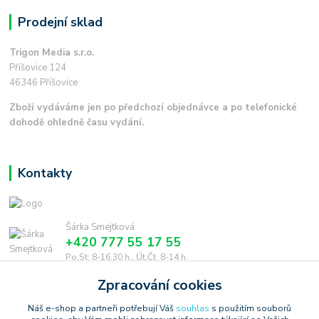
Prodejní sklad
Trigon Media s.r.o.
Příšovice 124
46346 Příšovice
Zboží vydáváme jen po předchozí objednávce a po telefonické
dohodě ohledně času vydání.
Kontakty
Šárka Smejtková
+420 777 55 17 55
Po,St: 8-16.30 h., Út,Čt: 8-14 h.
Zpracování cookies
smejtkova@trigonmedia.cz
Náš e-shop a partneři potřebují Váš
souhlas
s použitím souborů