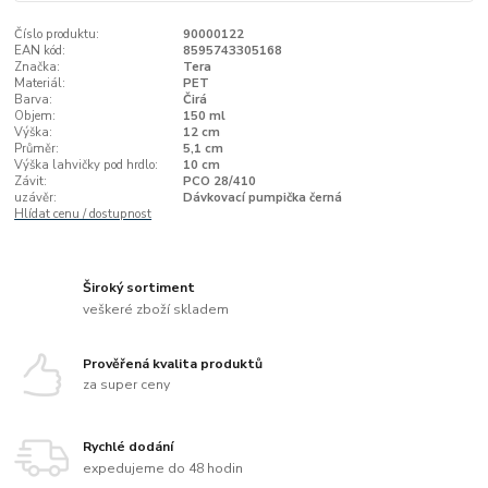
Číslo produktu:
90000122
EAN kód:
8595743305168
Značka:
Tera
Materiál:
PET
Barva:
Čirá
Objem:
150 ml
Výška:
12 cm
Průměr:
5,1 cm
Výška lahvičky pod hrdlo:
10 cm
Závit:
PCO 28/410
uzávěr:
Dávkovací pumpička černá
Hlídat cenu / dostupnost
Široký sortiment
veškeré zboží skladem
Prověřená kvalita produktů
za super ceny
Rychlé dodání
expedujeme do 48 hodin