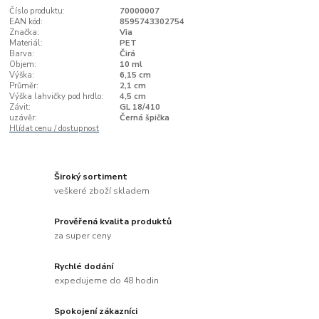
Číslo produktu:
70000007
EAN kód:
8595743302754
Značka:
Via
Materiál:
PET
Barva:
Čirá
Objem:
10 ml
Výška:
6,15 cm
Průměr:
2,1 cm
Výška lahvičky pod hrdlo:
4,5 cm
Závit:
GL 18/410
uzávěr:
Černá špička
Hlídat cenu / dostupnost
Široký sortiment
veškeré zboží skladem
Prověřená kvalita produktů
za super ceny
Rychlé dodání
expedujeme do 48 hodin
Spokojení zákazníci