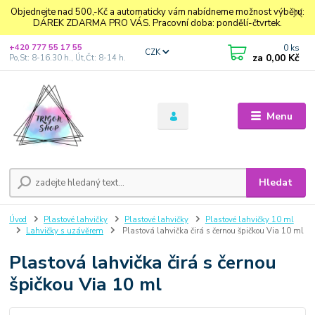
Objednejte nad 500,-Kč a automaticky vám nabídneme možnost výběru:
DÁREK ZDARMA PRO VÁS. Pracovní doba: pondělí-čtvrtek.
0
ks
+420 777 55 17 55
CZK
za
0,00 Kč
Po,St: 8-16.30 h., Út,Čt: 8-14 h.
Menu
Hledat
Úvod
Plastové lahvičky
Plastové lahvičky
Plastové lahvičky 10 ml
Lahvičky s uzávěrem
Plastová lahvička čirá s černou špičkou Via 10 ml
Plastová lahvička čirá s černou
špičkou Via 10 ml