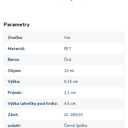
Parametry
Značka
Via
Materiál
PET
Barva
Čirá
Objem
10 ml
Výška
6,15 cm
Průměr
2,1 cm
Výška lahvičky pod hrdlo
4,5 cm
Závit
GL 18/410
uzávěr
Černá špička