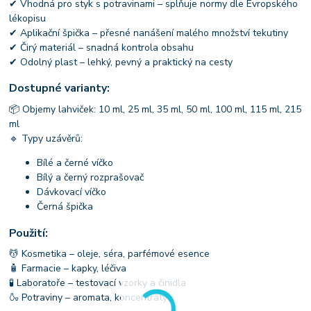
✔ Vhodná pro styk s potravinami – splňuje normy dle Evropského
lékopisu
✔ Aplikační špička – přesné nanášení malého množství tekutiny
✔ Čirý materiál – snadná kontrola obsahu
✔ Odolný plast – lehký, pevný a praktický na cesty
Dostupné varianty:
📦 Objemy lahviček: 10 ml, 25 ml, 35 ml, 50 ml, 100 ml, 115 ml, 215
ml
🔹 Typy uzávěrů:
Bílé a černé víčko
Bílý a černý rozprašovač
Dávkovací víčko
Černá špička
Použití:
💆 Kosmetika – oleje, séra, parfémové esence
🧴 Farmacie – kapky, léčiva
🧪 Laboratoře – testovací vzorky a činidla
🍶 Potraviny – aromata, koncentráty