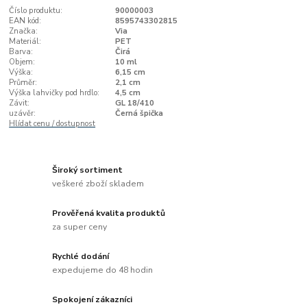
Číslo produktu:
90000003
EAN kód:
8595743302815
Značka:
Via
Materiál:
PET
Barva:
Čirá
Objem:
10 ml
Výška:
6,15 cm
Průměr:
2,1 cm
Výška lahvičky pod hrdlo:
4,5 cm
Závit:
GL 18/410
uzávěr:
Černá špička
Hlídat cenu / dostupnost
Široký sortiment
veškeré zboží skladem
Prověřená kvalita produktů
za super ceny
Rychlé dodání
expedujeme do 48 hodin
Spokojení zákazníci