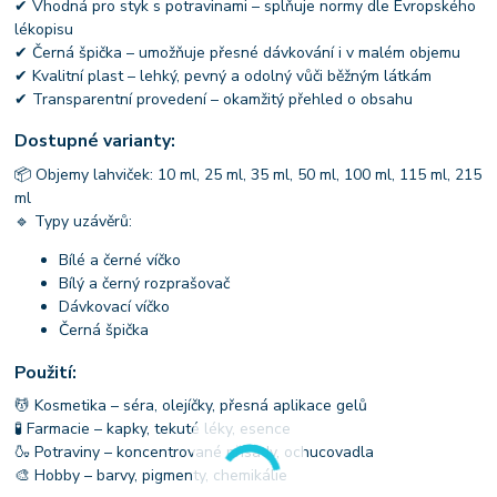
✔ Vhodná pro styk s potravinami – splňuje normy dle Evropského
lékopisu
✔ Černá špička – umožňuje přesné dávkování i v malém objemu
✔ Kvalitní plast – lehký, pevný a odolný vůči běžným látkám
✔ Transparentní provedení – okamžitý přehled o obsahu
Dostupné varianty:
📦 Objemy lahviček: 10 ml, 25 ml, 35 ml, 50 ml, 100 ml, 115 ml, 215
ml
🔹 Typy uzávěrů:
Bílé a černé víčko
Bílý a černý rozprašovač
Dávkovací víčko
Černá špička
Použití:
💆 Kosmetika – séra, olejíčky, přesná aplikace gelů
🧪 Farmacie – kapky, tekuté léky, esence
🍶 Potraviny – koncentrované přísady, ochucovadla
🎨 Hobby – barvy, pigmenty, chemikálie