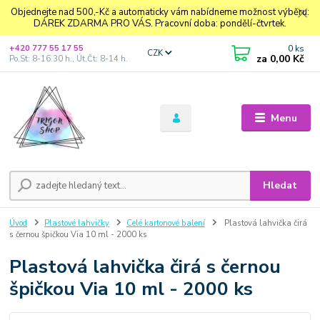
Objednejte nad 500,-Kč a automaticky vám nabídneme možnost výběru:
DÁREK ZDARMA PRO VÁS. Pracovní doba: pondělí-čtvrtek.
0
ks
+420 777 55 17 55
CZK
za
0,00 Kč
Po,St: 8-16.30 h., Út,Čt: 8-14 h.
Menu
Hledat
Úvod
Plastové lahvičky
Celé kartonové balení
Plastová lahvička čirá
s černou špičkou Via 10 ml - 2000 ks
Plastová lahvička čirá s černou
špičkou Via 10 ml - 2000 ks