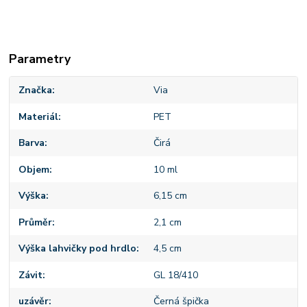
Parametry
Značka
Via
Materiál
PET
Barva
Čirá
Objem
10 ml
Výška
6,15 cm
Průměr
2,1 cm
Výška lahvičky pod hrdlo
4,5 cm
Závit
GL 18/410
uzávěr
Černá špička