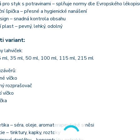
pro styk s potravinami – splňuje normy dle Evropského lékopis
ní špička – přesné a hygienické nanášení
sign – snadná kontrola obsahu
í plast – pevný, lehký, odolný
i variant:
 lahviček:
 ml, 35 ml, 50 ml, 100 ml, 115 ml, 215 ml
uzávěrů:
rné víčko
rný rozprašovač
 víčko
čka
ika – séra, oleje, aromaterapeutické směsi
ie – tinktury, kapky, roztoky