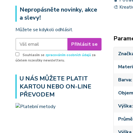
🧴 Potrav
🎨 Kreati
Nepropásněte novinky, akce
a slevy!
Můžete se kdykoli odhlásit.
Param
Přihlásit se
Značk
Souhlasím se
zpracováním osobních údajů
za
účelem rozesílky newsletteru.
Materi
U NÁS MŮŽETE PLATIT
Barva
KARTOU NEBO ON-LINE
Obje
PŘEVODEM
Výška
Průmě
Výška 