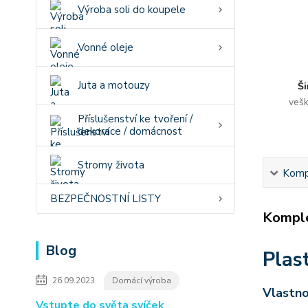
Výroba soli do koupele
Vonné oleje
Juta a motouzy
Ši
vešk
Příslušenství ke tvoření /
dekorace / domácnost
Stromy života
Kompl
BEZPEČNOSTNÍ LISTY
Komple
Blog
Plas
26.09.2023
Domácí výroba
Vlastno
Vstupte do světa svíček