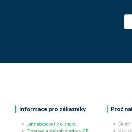
N
Informace pro zákazníky
Proč na
Jak nakupovat v e-shopu
Široký
Doprava a způsob platby v ČR
Vše sk