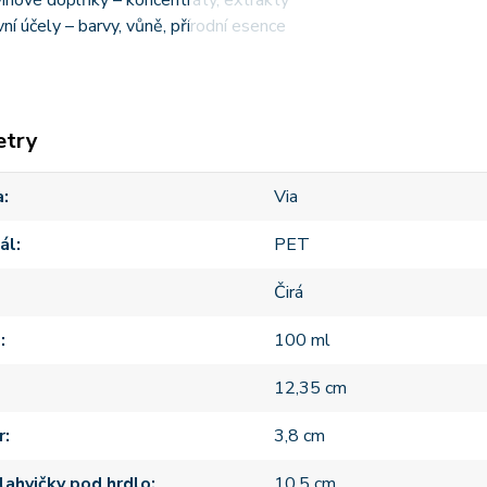
inové doplňky – koncentráty, extrakty
vní účely – barvy, vůně, přírodní esence
etry
a
Via
ál
PET
Čirá
m
100 ml
12,35 cm
r
3,8 cm
lahvičky pod hrdlo
10,5 cm