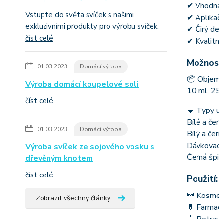
✔ Vhodná 
Vstupte do světa svíček s našimi
✔ Aplikač
exkluzivními produkty pro výrobu svíček.
✔ Čirý de
číst celé
✔ Kvalitn
Možnost
01.03.2023
Domácí výroba
📦 Objemy
Výroba domácí koupelové soli
10 ml, 25
číst celé
🔹 Typy 
Bílé a če
01.03.2023
Domácí výroba
Bílý a če
Dávkovací
Výroba svíček ze sojového vosku s
Černá špi
dřevěným knotem
číst celé
Použití:
💆 Kosmet
Zobrazit všechny články
💊 Farmac