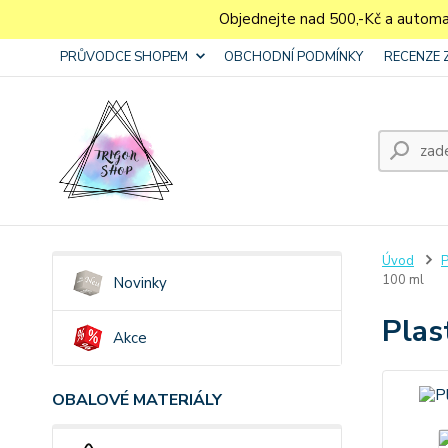
Objednejte nad 500,-Kč a autom
PRŮVODCE SHOPEM
OBCHODNÍ PODMÍNKY
RECENZE 
Úvod
P
100 ml
Novinky
Plas
Akce
OBALOVÉ MATERIÁLY