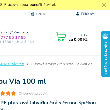
Pracovní doba: pondělí-čtvrtek.
Přihlášení
CZK
 si rady? Zavolejte.
0
ks
 777 55 17 55
za
0,00 Kč
8-16.30 h., Út,Čt: 8-14 h.
vičky s uzávěrem
Plastová lahvička čirá s černou špičkou Via
kou Via 100 ml
Ohodnotit produkt
PE plastová lahvička čirá s černou špičkou
ml