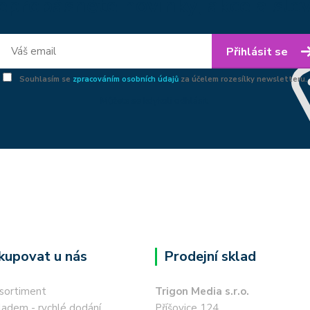
epropásněte novinky, akce a slev
Přihlásit se
Souhlasím se
zpracováním osobních údajů
za účelem rozesílky newsletteru.
Můžete se kdykoli odhlásit.
kupovat u nás
Prodejní sklad
 sortiment
Trigon Media s.r.o.
ladem - rychlé dodání
Příšovice 124