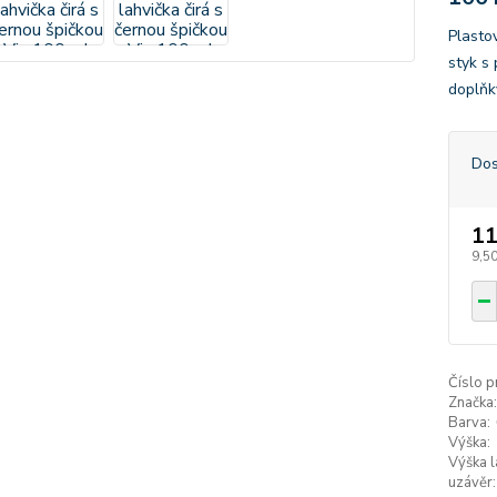
Plastov
styk s
doplňk
Dos
11
9,50
Číslo p
Značka:
Barva:
Výška:
Výška l
uzávěr: