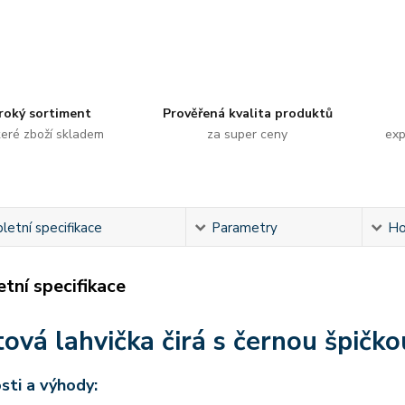
roký sortiment
Prověřená kvalita produktů
eré zboží skladem
za super ceny
exp
etní specifikace
Parametry
Ho
tní specifikace
tová lahvička čirá s černou špičk
sti a výhody: