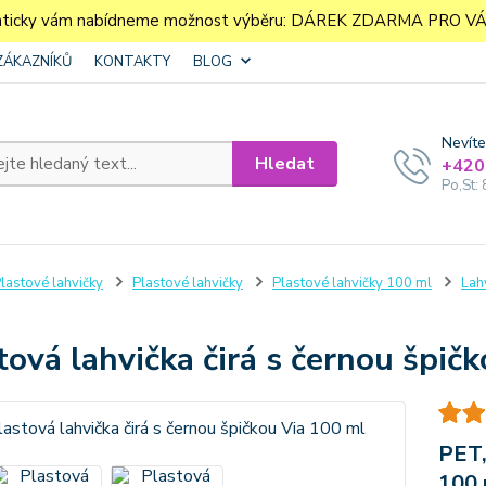
aticky vám nabídneme možnost výběru: DÁREK ZDARMA PRO VÁS. 
ZÁKAZNÍKŮ
KONTAKTY
BLOG
Nevíte
Hledat
+420
Po,St: 
lastové lahvičky
Plastové lahvičky
Plastové lahvičky 100 ml
Lah
tová lahvička čirá s černou špič
PET,
100 