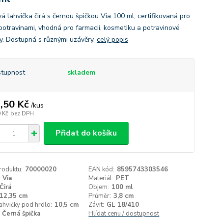
á lahvička čirá s černou špičkou Via 100 ml, certifikovaná pro
 potravinami, vhodná pro farmacii, kosmetiku a potravinové
y. Dostupná s různými uzávěry.
celý popis
tupnost
skladem
,50 Kč
/
kus
 Kč
bez DPH
Přidat do košíku
roduktu:
70000020
EAN kód:
8595743303546
Via
Materiál:
PET
Čirá
Objem:
100 ml
12,35 cm
Průměr:
3,8 cm
ahvičky pod hrdlo:
10,5 cm
Závit:
GL 18/410
Černá špička
Hlídat cenu / dostupnost