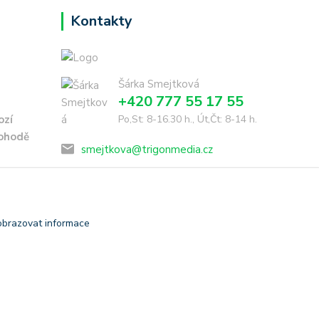
Kontakty
Šárka Smejtková
+420 777 55 17 55
ozí
Po,St: 8-16.30 h., Út,Čt: 8-14 h.
dohodě
smejtkova@trigonmedia.cz
obrazovat informace
Vytvořeno na
Eshop-rychle.cz