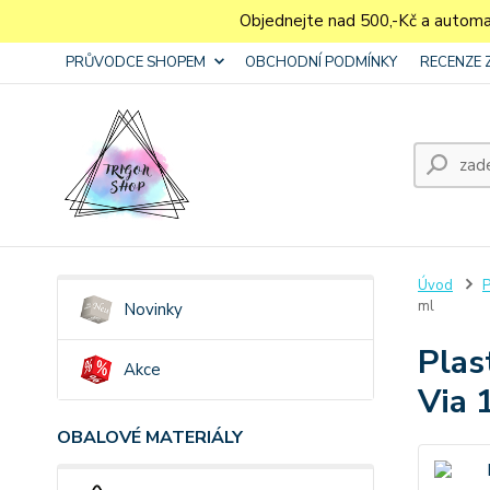
Objednejte nad 500,-Kč a autom
PRŮVODCE SHOPEM
OBCHODNÍ PODMÍNKY
RECENZE 
Úvod
P
ml
Novinky
Plas
Akce
Via 
OBALOVÉ MATERIÁLY