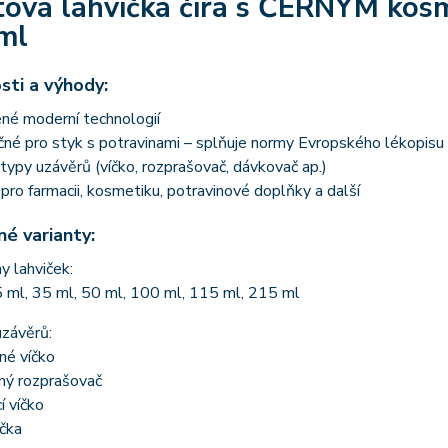
tová lahvička čirá s ČERNÝM kos
ml
sti a výhody:
né moderní technologií
né pro styk s potravinami – splňuje normy Evropského lékopisu
ypy uzávěrů (víčko, rozprašovač, dávkovač ap.)
 pro farmacii, kosmetiku, potravinové doplňky a další
é varianty:
 lahviček:
 ml, 35 ml, 50 ml, 100 ml, 115 ml, 215 ml
uzávěrů:
rné víčko
rný rozprašovač
 víčko
čka