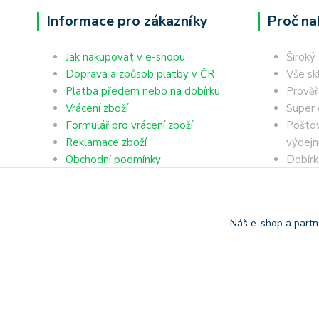
Informace pro zákazníky
Proč na
Jak nakupovat v e-shopu
Široký
Doprava a způsob platby v ČR
Vše sk
Platba předem nebo na dobírku
Prověř
Vrácení zboží
Super 
Formulář pro vrácení zboží
Poštov
Reklamace zboží
výdejn
Obchodní podmínky
Dobírk
Ochrana osobních údajů
Platba
Náš e-shop a partn
Copyright © 2006-2025 TrigonShop.cz - bez souhlasu nelze p