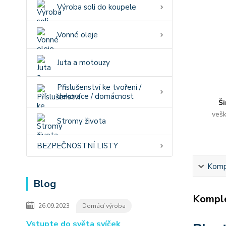
Výroba soli do koupele
Vonné oleje
Juta a motouzy
Příslušenství ke tvoření /
dekorace / domácnost
Ši
vešk
Stromy života
BEZPEČNOSTNÍ LISTY
Kompl
Blog
Komple
26.09.2023
Domácí výroba
Vstupte do světa svíček