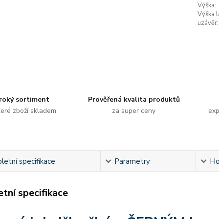
Výška:
Výška l
uzávěr:
roký sortiment
Prověřená kvalita produktů
eré zboží skladem
za super ceny
exp
etní specifikace
Parametry
Ho
tní specifikace