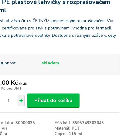
 PE plastové lahvičky s rozprašovačem
ml
vá lahvička čirá s ČERNÝM kosmetickým rozprašovačem Via
 certifikována pro styk s potravinami, vhodná pro farmacii,
iku a potravinové doplňky. Dostupná s různými uzávěry.
celý
tupnost
skladem
,00 Kč
/
kus
 Kč
bez DPH
Přidat do košíku
roduktu:
30000035
EAN kód:
8595743303645
Via
Materiál:
PET
Čirá
Objem:
115 ml