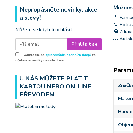
Možnost
Nepropásněte novinky, akce
a slevy!
💊 Farmac
🍶 Potrav
Můžete se kdykoli odhlásit.
🏥 Zdravo
🚗 Autoko
Přihlásit se
Souhlasím se
zpracováním osobních údajů
za
účelem rozesílky newsletteru.
Param
U NÁS MŮŽETE PLATIT
Značk
KARTOU NEBO ON-LINE
PŘEVODEM
Materi
Barva
Obje