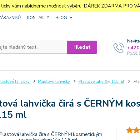
aticky vám nabídneme možnost výběru: DÁREK ZDARMA PRO VÁS. 
ZÁKAZNÍKŮ
KONTAKTY
BLOG
Nevíte
Hledat
+420
Po,St: 
lastové lahvičky
Plastové lahvičky
Plastové lahvičky 115 ml
Pla
tová lahvička čirá s ČERNÝM k
115 ml