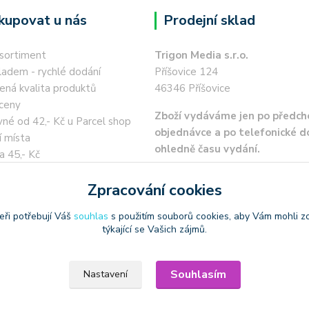
kupovat u nás
Prodejní sklad
 sortiment
Trigon Media s.r.o.
ladem - rychlé dodání
Příšovice 124
ená kvalita produktů
46346 Příšovice
ceny
Zboží vydáváme jen po předch
né od 42,- Kč u Parcel shop
objednávce a po telefonické 
í místa
ohledně času vydání.
a 45,- Kč
 kartou / převodem zdarma
Zpracování cookies
eři potřebují Váš
souhlas
s použitím souborů cookies, aby Vám mohli z
týkající se Vašich zájmů.
oužívat produktové obrázky
Souhlasím
Nastavení