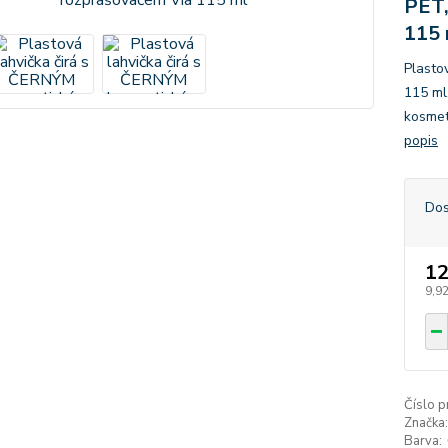
PET,
115 
Plasto
115 ml,
kosmet
popis
Dos
12
9,92
Číslo p
Značka:
Barva: