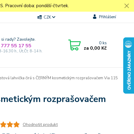
Pracovní doba: pondělí-čtvrtek.
Přihlášení
CZK
 si rady? Zavolejte.
0
ks
 777 55 17 55
za
0,00 Kč
8-16.30 h., Út,Čt: 8-14 h.
stová lahvička čirá s ČERNÝM kosmetickým rozprašovačem Via 115
osmetickým rozprašovačem
Ohodnotit produkt