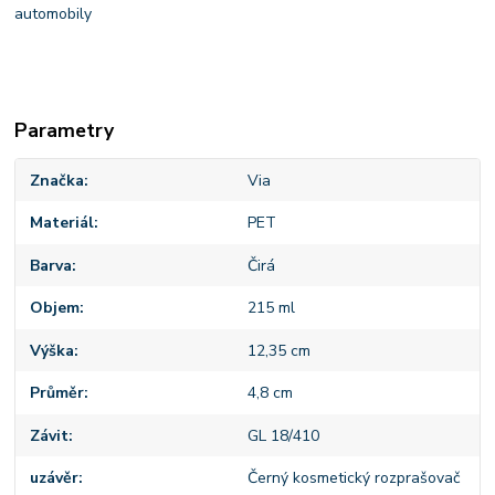
automobily
Parametry
Značka
Via
Materiál
PET
Barva
Čirá
Objem
215 ml
Výška
12,35 cm
Průměr
4,8 cm
Závit
GL 18/410
uzávěr
Černý kosmetický rozprašovač