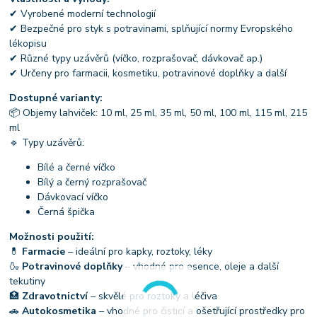
✔ Vyrobené moderní technologií
✔ Bezpečné pro styk s potravinami, splňující normy Evropského
lékopisu
✔ Různé typy uzávěrů (víčko, rozprašovač, dávkovač ap.)
✔ Určeny pro farmacii, kosmetiku, potravinové doplňky a další
Dostupné varianty:
📦 Objemy lahviček: 10 ml, 25 ml, 35 ml, 50 ml, 100 ml, 115 ml, 215
ml
🔹 Typy uzávěrů:
Bílé a černé víčko
Bílý a černý rozprašovač
Dávkovací víčko
Černá špička
Možnosti použití:
💊
Farmacie
– ideální pro kapky, roztoky, léky
🍶
Potravinové doplňky
– vhodné pro esence, oleje a další
tekutiny
🏥
Zdravotnictví
– skvělé pro roztoky a léčiva
🚗
Autokosmetika
– vhodné pro čisticí a ošetřující prostředky pro