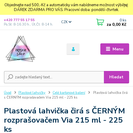
Objednejte nad 500,-Kč a automaticky vám nabídneme možnost výběru:
DÁREK ZDARMA PRO VÁS. Pracovní doba: pondělí-čtvrtek.
0
ks
+420 777 55 17 55
CZK
za
0,00 Kč
Po,St: 8-16.30 h., Út,Čt: 8-14 h.
Menu
Hledat
Úvod
Plastové lahvičky
Celé kartonové balení
Plastová lahvička čirá
s ČERNÝM rozprašovačem Via 215 ml - 225 ks
Plastová lahvička čirá s ČERNÝM
rozprašovačem Via 215 ml - 225
ks