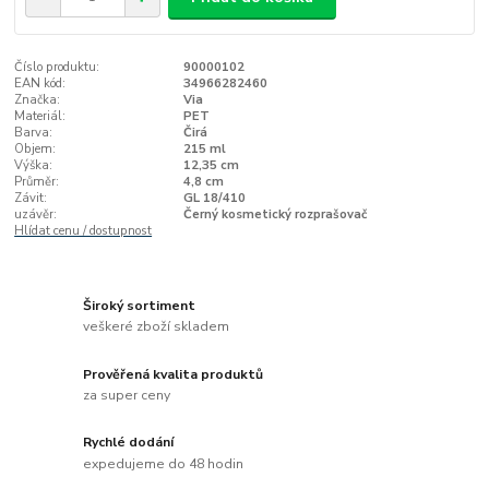
Číslo produktu:
90000102
EAN kód:
34966282460
Značka:
Via
Materiál:
PET
Barva:
Čirá
Objem:
215 ml
Výška:
12,35 cm
Průměr:
4,8 cm
Závit:
GL 18/410
uzávěr:
Černý kosmetický rozprašovač
Hlídat cenu / dostupnost
Široký sortiment
veškeré zboží skladem
Prověřená kvalita produktů
za super ceny
Rychlé dodání
expedujeme do 48 hodin