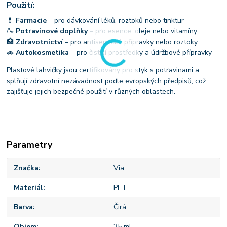
Použití:
💊
Farmacie
– pro dávkování léků, roztoků nebo tinktur
🍶
Potravinové doplňky
– pro esence, oleje nebo vitamíny
🏥
Zdravotnictví
– pro antiseptické přípravky nebo roztoky
🚗
Autokosmetika
– pro čisticí prostředky a údržbové přípravky
Plastové lahvičky jsou certifikovány pro styk s potravinami a
splňují zdravotní nezávadnost podle evropských předpisů, což
zajišťuje jejich bezpečné použití v různých oblastech.
Parametry
Značka
Via
Materiál
PET
Barva
Čirá
Objem
35 ml