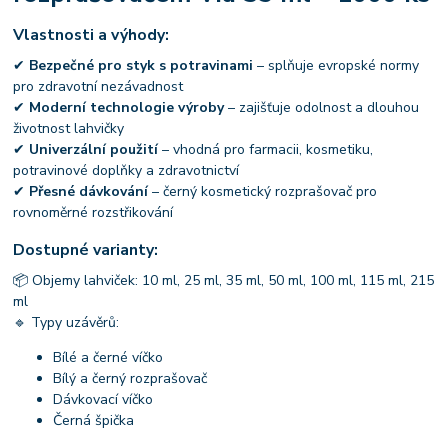
Vlastnosti a výhody:
✔
Bezpečné pro styk s potravinami
– splňuje evropské normy
pro zdravotní nezávadnost
✔
Moderní technologie výroby
– zajišťuje odolnost a dlouhou
životnost lahvičky
✔
Univerzální použití
– vhodná pro farmacii, kosmetiku,
potravinové doplňky a zdravotnictví
✔
Přesné dávkování
– černý kosmetický rozprašovač pro
rovnoměrné rozstřikování
Dostupné varianty:
📦 Objemy lahviček: 10 ml, 25 ml, 35 ml, 50 ml, 100 ml, 115 ml, 215
ml
🔹 Typy uzávěrů:
Bílé a černé víčko
Bílý a černý rozprašovač
Dávkovací víčko
Černá špička