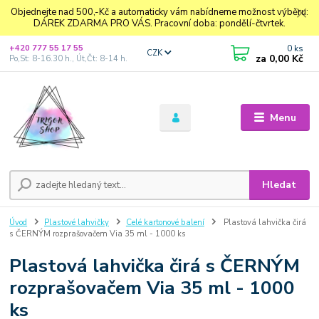
Objednejte nad 500,-Kč a automaticky vám nabídneme možnost výběru:
DÁREK ZDARMA PRO VÁS. Pracovní doba: pondělí-čtvrtek.
0
ks
+420 777 55 17 55
CZK
za
0,00 Kč
Po,St: 8-16.30 h., Út,Čt: 8-14 h.
Menu
Hledat
Úvod
Plastové lahvičky
Celé kartonové balení
Plastová lahvička čirá
s ČERNÝM rozprašovačem Via 35 ml - 1000 ks
Plastová lahvička čirá s ČERNÝM
rozprašovačem Via 35 ml - 1000
ks