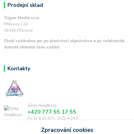
Prodejní sklad
Trigon Media s.r.o.
Příšovice 124
46346 Příšovice
Zboží vydáváme jen po předchozí objednávce a po telefonické
dohodě ohledně času vydání.
Kontakty
Šárka Smejtková
+420 777 55 17 55
Po,St: 8-16.30 h., Út,Čt: 8-14 h.
Zpracování cookies
smejtkova@trigonmedia.cz