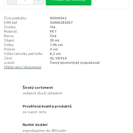
Číslo produktu:
90000042
EAN kód:
34966282057
Značka:
Via
Materiál:
PET
Barva:
Čirá
Objem:
35 ml
Výška:
7,95 cm
Průměr:
3 cm
Výška lahvičky pod hrdlo:
6,2 cm
Závit:
GL 18/410
uzávěr:
Černý kosmetický rozprašovač
Hlídat cenu / dostupnost
Široký sortiment
veškeré zboží skladem
Prověřená kvalita produktů
za super ceny
Rychlé dodání
expedujeme do 48 hodin