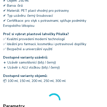
✔ Objem: 250 ml
✔ Barva: čirá
✔ Materiál: PET plast vhodný pro potraviny
✔ Typ uzávěru: černý šroubovací
✔ Certifikace: pro styk s potravinami, splňuje podmínky
Evropského lékopisu
Proč si vybrat plastové lahvičky Pilulka?
✅ Kvalitní provedení moderní technologií
✅ Ideální pro farmacii, kosmetiku i potravinové doplňky
✅ Bezpečné a univerzální využití
Dostupné varianty uzávěrů:
🔹 Uzávěr samotěsnící (bílý / černý)
🔹 Uzávěr s ALU vložkou (bílý / černý)
Dostupné varianty objemů:
📦 100 ml, 150 ml, 200 ml, 250 ml, 300 ml
Parametry