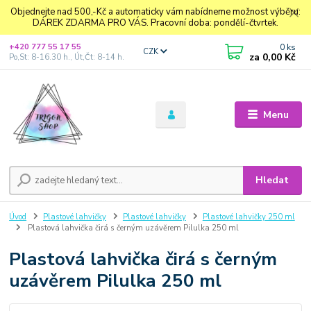
Objednejte nad 500,-Kč a automaticky vám nabídneme možnost výběru:
DÁREK ZDARMA PRO VÁS. Pracovní doba: pondělí-čtvrtek.
0
ks
+420 777 55 17 55
CZK
za
0,00 Kč
Po,St: 8-16.30 h., Út,Čt: 8-14 h.
Menu
Hledat
Úvod
Plastové lahvičky
Plastové lahvičky
Plastové lahvičky 250 ml
Plastová lahvička čirá s černým uzávěrem Pilulka 250 ml
Plastová lahvička čirá s černým
uzávěrem Pilulka 250 ml