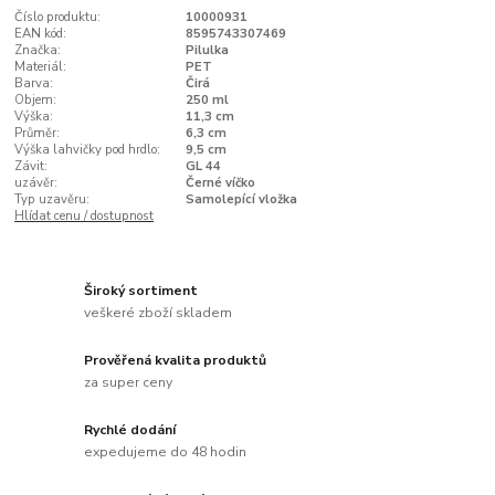
Číslo produktu:
10000931
EAN kód:
8595743307469
Značka:
Pilulka
Materiál:
PET
Barva:
Čirá
Objem:
250 ml
Výška:
11,3 cm
Průměr:
6,3 cm
Výška lahvičky pod hrdlo:
9,5 cm
Závit:
GL 44
uzávěr:
Černé víčko
Typ uzavěru:
Samolepící vložka
Hlídat cenu / dostupnost
Široký sortiment
veškeré zboží skladem
Prověřená kvalita produktů
za super ceny
Rychlé dodání
expedujeme do 48 hodin