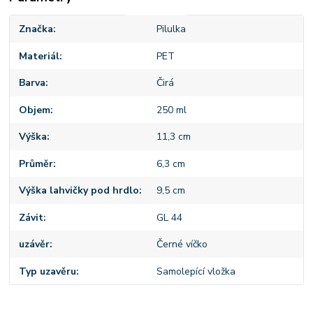
Značka
Pilulka
Materiál
PET
Barva
Čirá
Objem
250 ml
Výška
11,3 cm
Průměr
6,3 cm
Výška lahvičky pod hrdlo
9,5 cm
Závit
GL 44
uzávěr
Černé víčko
Typ uzavěru
Samolepící vložka