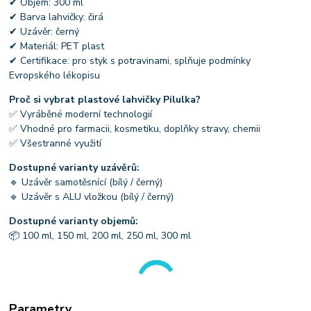
✔ Objem: 300 ml
✔ Barva lahvičky: čirá
✔ Uzávěr: černý
✔ Materiál: PET plast
✔ Certifikace: pro styk s potravinami, splňuje podmínky
Evropského lékopisu
Proč si vybrat plastové lahvičky Pilulka?
✅ Vyráběné moderní technologií
✅ Vhodné pro farmacii, kosmetiku, doplňky stravy, chemii
✅ Všestranné využití
Dostupné varianty uzávěrů:
🔹 Uzávěr samotěsnící (bílý / černý)
🔹 Uzávěr s ALU vložkou (bílý / černý)
Dostupné varianty objemů:
📦 100 ml, 150 ml, 200 ml, 250 ml, 300 ml
Parametry