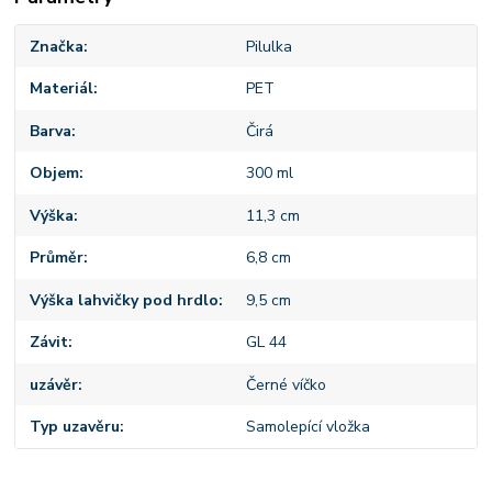
Značka
Pilulka
Materiál
PET
Barva
Čirá
Objem
300 ml
Výška
11,3 cm
Průměr
6,8 cm
Výška lahvičky pod hrdlo
9,5 cm
Závit
GL 44
uzávěr
Černé víčko
Typ uzavěru
Samolepící vložka