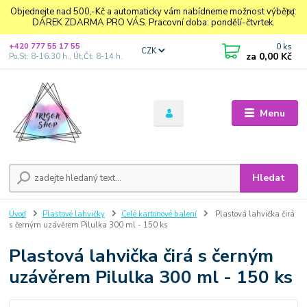
Objednejte nad 500,-Kč a automaticky vám nabídneme možnost výběru:
DÁREK ZDARMA PRO VÁS. Pracovní doba: pondělí-čtvrtek.
0
ks
+420 777 55 17 55
CZK
za
0,00 Kč
Po,St: 8-16.30 h., Út,Čt: 8-14 h.
Menu
Hledat
Úvod
Plastové lahvičky
Celé kartonové balení
Plastová lahvička čirá
s černým uzávěrem Pilulka 300 ml - 150 ks
Plastová lahvička čirá s černým
uzávěrem Pilulka 300 ml - 150 ks