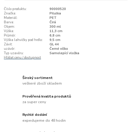
Číslo produktu:
90000520
Značka:
Pilulka
Materiál:
PET
Barva:
Čirá
Objem:
300 ml
Výška:
11,3 cm
Průměr:
6,8 cm
Výška lahvičky pod hrdlo:
9,5 cm
Závit:
GL 44
uzávěr:
Černé víčko
Typ uzavěru:
Samolepící vložka
Hlídat cenu / dostupnost
Široký sortiment
veškeré zboží skladem
Prověřená kvalita produktů
za super ceny
Rychlé dodání
expedujeme do 48 hodin