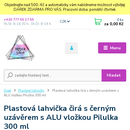
Objednejte nad 500,-Kč a automaticky vám nabídneme možnost výběru:
DÁREK ZDARMA PRO VÁS. Pracovní doba: pondělí-čtvrtek.
0
ks
+420 777 55 17 55
CZK
za
0,00 Kč
Po,St: 8-16.30 h., Út,Čt: 8-14 h.
Menu
Hledat
Úvod
Plastové lahvičky
Plastová lahvička čirá s černým uzávěrem s
ALU vložkou Pilulka 300 ml
Plastová lahvička čirá s černým
uzávěrem s ALU vložkou Pilulka
300 ml