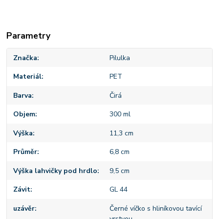
Parametry
Značka
Pilulka
Materiál
PET
Barva
Čirá
Objem
300 ml
Výška
11,3 cm
Průměr
6,8 cm
Výška lahvičky pod hrdlo
9,5 cm
Závit
GL 44
uzávěr
Černé víčko s hliníkovou tavící
vrstvou