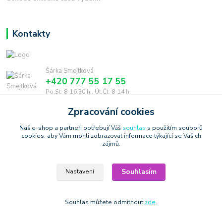
Kontakty
Šárka Smejtková
+420 777 55 17 55
Po,St: 8-16.30 h., Út,Čt: 8-14 h.
Zpracování cookies
smejtkova@trigonmedia.cz
Náš e-shop a partneři potřebují Váš
souhlas
s použitím souborů
cookies, aby Vám mohli zobrazovat informace týkající se Vašich
zájmů.
Souhlasím
Nastavení
Copyright © 2006-2025 TrigonShop.cz - bez souhlasu nelze používat
produktové obrázky
Vytvořeno na
Eshop-rychle.cz
Souhlas můžete odmítnout
zde
.