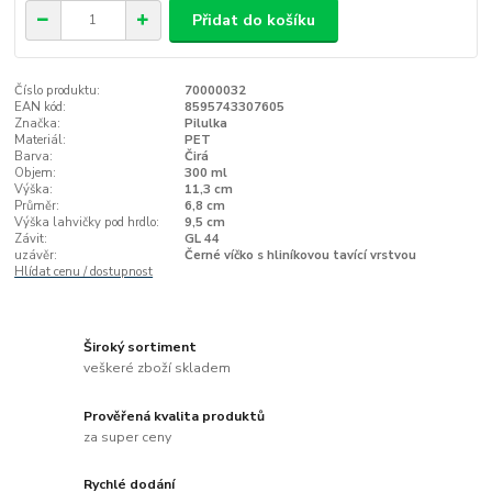
Přidat do košíku
Číslo produktu:
70000032
EAN kód:
8595743307605
Značka:
Pilulka
Materiál:
PET
Barva:
Čirá
Objem:
300 ml
Výška:
11,3 cm
Průměr:
6,8 cm
Výška lahvičky pod hrdlo:
9,5 cm
Závit:
GL 44
uzávěr:
Černé víčko s hliníkovou tavící vrstvou
Hlídat cenu / dostupnost
Široký sortiment
veškeré zboží skladem
Prověřená kvalita produktů
za super ceny
Rychlé dodání