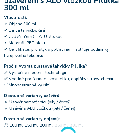
uzávěrem s ALU vložkou Pilulka
300 ml
Vlastnosti:
✔ Objem: 300 ml
✔ Barva lahvičky: čirá
✔ Uzávěr: černý s ALU vložkou
✔ Materiál: PET plast
✔ Certifikace: pro styk s potravinami, splňuje podmínky
Evropského lékopisu
Proč si vybrat plastové lahvičky Pilulka?
✅ Vyráběné moderní technologií
✅ Vhodné pro farmacii, kosmetiku, doplňky stravy, chemii
✅ Mnohostranné využití
Dostupné varianty uzávěrů:
🔹 Uzávěr samotěsnící (bílý / černý)
🔹 Uzávěr s ALU vložkou (bílý / černý)
Dostupné varianty objemů:
📦 100 ml, 150 ml, 200 ml, 250 ml, 300 ml