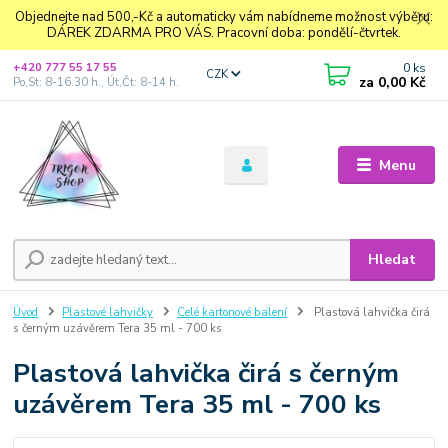
Objednejte nad 500,-Kč a automaticky vám nabídneme možnost výběru:
DÁREK ZDARMA PRO VÁS. Pracovní doba: pondělí-čtvrtek.
0
ks
+420 777 55 17 55
CZK
za
0,00 Kč
Po,St: 8-16.30 h., Út,Čt: 8-14 h.
Menu
Hledat
Úvod
Plastové lahvičky
Celé kartonové balení
Plastová lahvička čirá
s černým uzávěrem Tera 35 ml - 700 ks
Plastová lahvička čirá s černým
uzávěrem Tera 35 ml - 700 ks