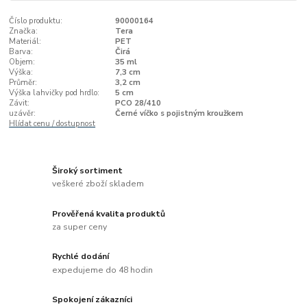
Číslo produktu:
90000164
Značka:
Tera
Materiál:
PET
Barva:
Čirá
Objem:
35 ml
Výška:
7,3 cm
Průměr:
3,2 cm
Výška lahvičky pod hrdlo:
5 cm
Závit:
PCO 28/410
uzávěr:
Černé víčko s pojistným kroužkem
Hlídat cenu / dostupnost
Široký sortiment
veškeré zboží skladem
Prověřená kvalita produktů
za super ceny
Rychlé dodání
expedujeme do 48 hodin
Spokojení zákazníci