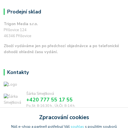
Prodejní sklad
Trigon Media s.r.o.
Příšovice 124
46346 Příšovice
Zboží vydáváme jen po předchozí objednávce a po telefonické
dohodě ohledně času vydání.
Kontakty
Šárka Smejtková
+420 777 55 17 55
Po,St: 8-16.30 h., Út,Čt: 8-14 h.
Zpracování cookies
smejtkova@trigonmedia.cz
Náš e-shop a partneři potřebují Váš
souhlas
s použitím souborů