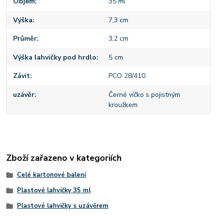
Objem
35 ml
Výška
7,3 cm
Průměr
3,2 cm
Výška lahvičky pod hrdlo
5 cm
Závit
PCO 28/410
uzávěr
Černé víčko s pojistným
kroužkem
Zboží zařazeno v kategoriích
Celé kartonové balení
Plastové lahvičky 35 ml
Plastové lahvičky s uzávěrem