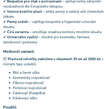
✔
Bezpečné pro styk s potravinami
– splňují normy zdravotní
nezávadnosti dle Evropského lékopisu
✔
Vysoce kvalitní plast
– lehký, pevný a odolný vůči chemickým
látkám
✔
Pevný uzávěr
– zajišťuje bezpečné a hygienické uchování
obsahu
✔
Čirá varianta
– umožňuje snadnou kontrolu množství obsahu
✔
Univerzální využití
– vhodné pro kosmetiku, farmacii,
domácnost i potraviny
Možnosti variant:
📦
Plastové lahvičky nabízíme v objemech 35 ml až 1000 ml
s
různými typy uzávěrů:
Bílé a černé víčko
Kosmetický rozprašovač
Pákový rozprašovač
Pistolový rozprašovač
Dávkovač (Pumpička)
Dávkovací víčko
Použití: