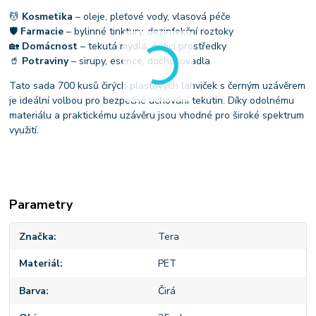
💆
Kosmetika
– oleje, pleťové vody, vlasová péče
🛡
Farmacie
– bylinné tinktury, dezinfekční roztoky
🏡
Domácnost
– tekutá mýdla, čisticí prostředky
🥤
Potraviny
– sirupy, esence, dochucovadla
Tato sada 700 kusů čirých plastových lahviček s černým uzávěrem
je ideální volbou pro bezpečné uchování tekutin. Díky odolnému
materiálu a praktickému uzávěru jsou vhodné pro široké spektrum
využití.
Parametry
Značka
Tera
Materiál
PET
Barva
Čirá