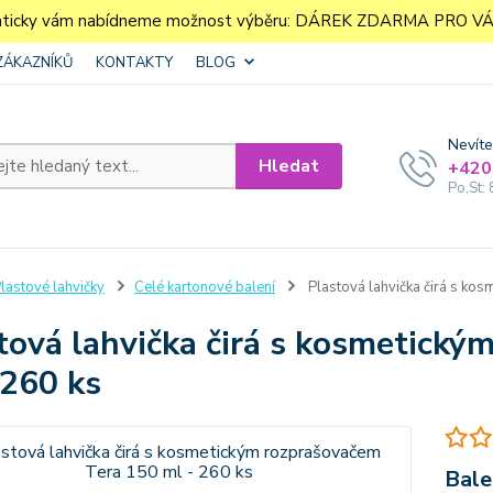
aticky vám nabídneme možnost výběru: DÁREK ZDARMA PRO VÁS. 
ZÁKAZNÍKŮ
KONTAKTY
BLOG
Nevíte
Hledat
+420
Po,St: 
lastové lahvičky
Celé kartonové balení
Plastová lahvička čirá s ko
tová lahvička čirá s kosmetický
 260 ks
Bale