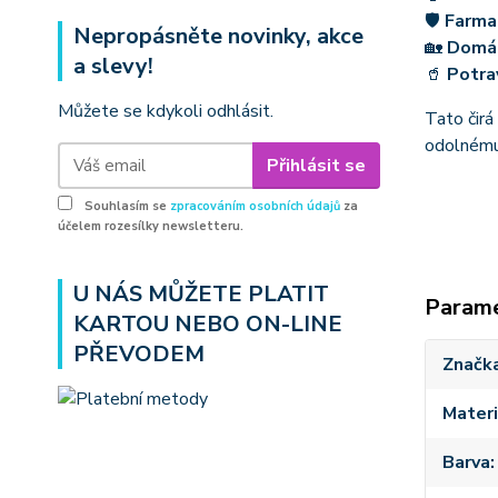
🛡
Farma
Nepropásněte novinky, akce
🏡
Domá
a slevy!
🥤
Potra
Můžete se kdykoli odhlásit.
Tato čirá
odolnému 
Přihlásit se
Souhlasím se
zpracováním osobních údajů
za
účelem rozesílky newsletteru.
U NÁS MŮŽETE PLATIT
Param
KARTOU NEBO ON-LINE
PŘEVODEM
Značk
Materi
Barva