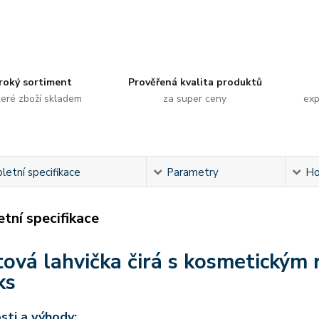
roký sortiment
Prověřená kvalita produktů
eré zboží skladem
za super ceny
exp
etní specifikace
Parametry
Ho
tní specifikace
tová lahvička čirá s kosmetickým
ks
sti a výhody: