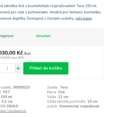
vá lahvička čirá s kosmetickým rozprašovačem Tera 150 ml,
ikovaná pro styk s potravinami, vhodná pro farmacii, kosmetiku
avinové doplňky. Dostupná s různými uzávěry.
celý popis
tupnost
skladem
030,00 Kč
/
kus
30,58 Kč
bez DPH
Přidat do košíku
roduktu:
90000215
Značka:
Tera
l:
PET
Barva:
Čirá
150 ml
Výška:
12 cm
:
5,1 cm
Výška lahvičky pod hrdlo:
10 cm
PCO 28/410
uzávěr:
Kosmetický rozprašovač
cenu / dostupnost