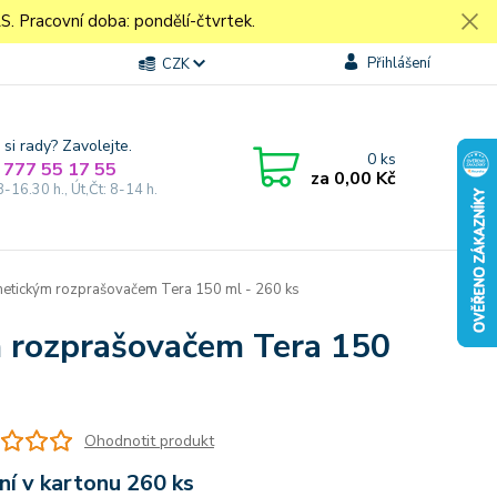
Pracovní doba: pondělí-čtvrtek.
Přihlášení
CZK
 si rady? Zavolejte.
0
ks
 777 55 17 55
za
0,00 Kč
8-16.30 h., Út,Čt: 8-14 h.
smetickým rozprašovačem Tera 150 ml - 260 ks
m rozprašovačem Tera 150
Ohodnotit produkt
ní v kartonu 260 ks