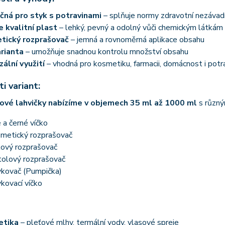
ná pro styk s potravinami
– splňuje normy zdravotní nezávad
 kvalitní plast
– lehký, pevný a odolný vůči chemickým látkám
tický rozprašovač
– jemná a rovnoměrná aplikace obsahu
arianta
– umožňuje snadnou kontrolu množství obsahu
zální využití
– vhodná pro kosmetiku, farmacii, domácnost i potr
i variant:
ové lahvičky nabízíme v objemech 35 ml až 1000 ml
s různý
é a černé víčko
metický rozprašovač
ový rozprašovač
tolový rozprašovač
kovač (Pumpička)
kovací víčko
etika
– pleťové mlhy, termální vody, vlasové spreje