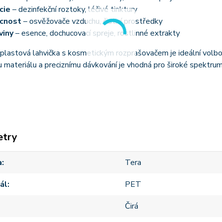
cie
– dezinfekční roztoky, léčivé tinktury
cnost
– osvěžovače vzduchu, čisticí prostředky
viny
– esence, dochucovací spreje, rostlinné extrakty
 plastová lahvička s kosmetickým rozprašovačem je ideální volb
materiálu a preciznímu dávkování je vhodná pro široké spektrum 
etry
a
Tera
ál
PET
Čirá