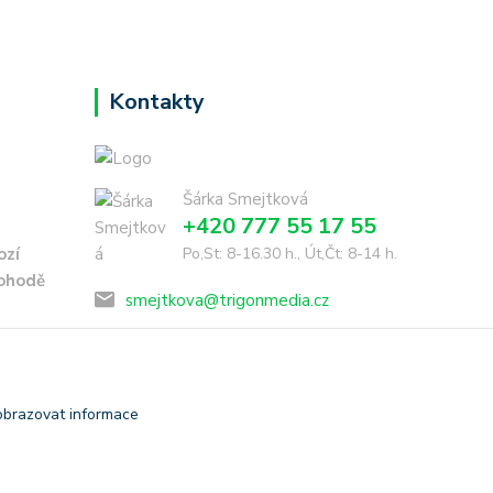
Kontakty
Šárka Smejtková
+420 777 55 17 55
ozí
Po,St: 8-16.30 h., Út,Čt: 8-14 h.
dohodě
smejtkova@trigonmedia.cz
obrazovat informace