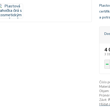
Plasto
certif
a potr
Dos
4 
3 3
Číslo p
Materiá
Objem:
Průměr
Závit:
Hlídat 