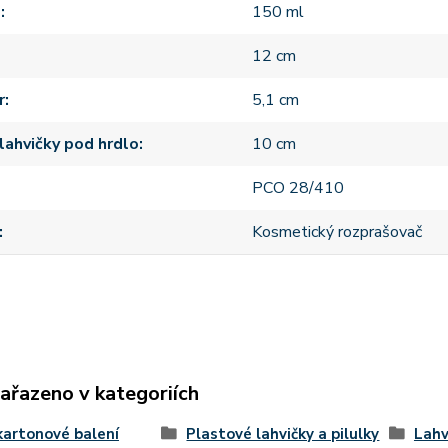
m
150 ml
12 cm
r
5,1 cm
lahvičky pod hrdlo
10 cm
PCO 28/410
Kosmetický rozprašovač
zařazeno v kategoriích
kartonové balení
Plastové lahvičky a pilulky
Lahv