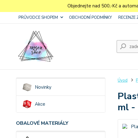
Objednejte nad 500,-Kč a autom
PRŮVODCE SHOPEM
OBCHODNÍ PODMÍNKY
RECENZE 
Úvod
P
Novinky
Plas
Akce
ml -
OBALOVÉ MATERIÁLY