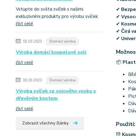
Vstupte do světa svíček s našimi
✔
Bezpeč
exkluzivními produkty pro výrobu svíček.
✔
Vysoce
číst celé
✔
Kosme
✔
Čirá v
✔
Univer
01.03.2023
Domácí výroba
Možnost
Výroba domácí koupelové soli
📦
Plast
číst celé
Bíl
01.03.2023
Domácí výroba
Kos
Pák
Výroba svíček ze sojového vosku s
Pis
dřevěným knotem
Dáv
číst celé
Dáv
Zobrazit všechny články
Použití:
💆
Kosm