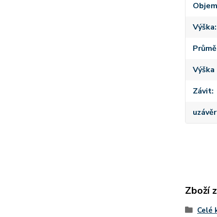
Obje
Výška
Průmě
Výška 
Závit
uzávěr
Zboží 
Celé 