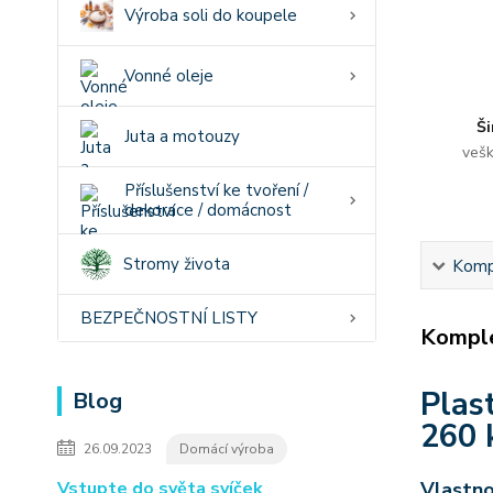
Výroba soli do koupele
Vonné oleje
Ši
Juta a motouzy
vešk
Příslušenství ke tvoření /
dekorace / domácnost
Stromy života
Kompl
BEZPEČNOSTNÍ LISTY
Komple
Plas
Blog
260 
26.09.2023
Domácí výroba
Vstupte do světa svíček
Vlastno