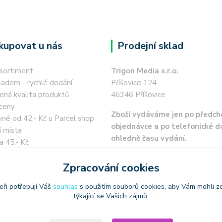
kupovat u nás
Prodejní sklad
 sortiment
Trigon Media s.r.o.
ladem - rychlé dodání
Příšovice 124
ená kvalita produktů
46346 Příšovice
ceny
Zboží vydáváme jen po předch
né od 42,- Kč u Parcel shop
objednávce a po telefonické 
í místa
ohledně času vydání.
a 45,- Kč
 kartou / převodem zdarma
Zpracování cookies
eři potřebují Váš
souhlas
s použitím souborů cookies, aby Vám mohli z
týkající se Vašich zájmů.