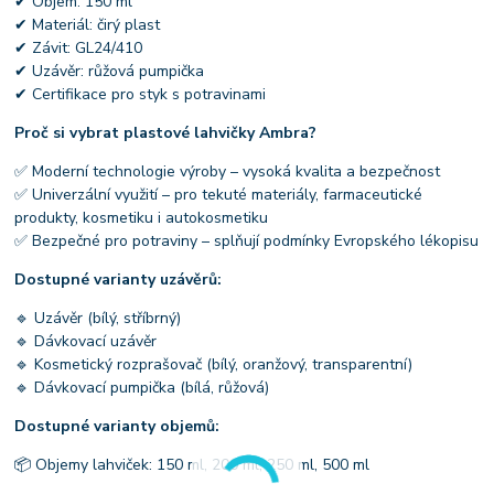
✔ Objem: 150 ml
✔ Materiál: čirý plast
✔ Závit: GL24/410
✔ Uzávěr: růžová pumpička
✔ Certifikace pro styk s potravinami
Proč si vybrat plastové lahvičky Ambra?
✅ Moderní technologie výroby – vysoká kvalita a bezpečnost
✅ Univerzální využití – pro tekuté materiály, farmaceutické
produkty, kosmetiku i autokosmetiku
✅ Bezpečné pro potraviny – splňují podmínky Evropského lékopisu
Dostupné varianty uzávěrů:
🔹 Uzávěr (bílý, stříbrný)
🔹 Dávkovací uzávěr
🔹 Kosmetický rozprašovač (bílý, oranžový, transparentní)
🔹 Dávkovací pumpička (bílá, růžová)
Dostupné varianty objemů:
📦 Objemy lahviček: 150 ml, 200 ml, 250 ml, 500 ml