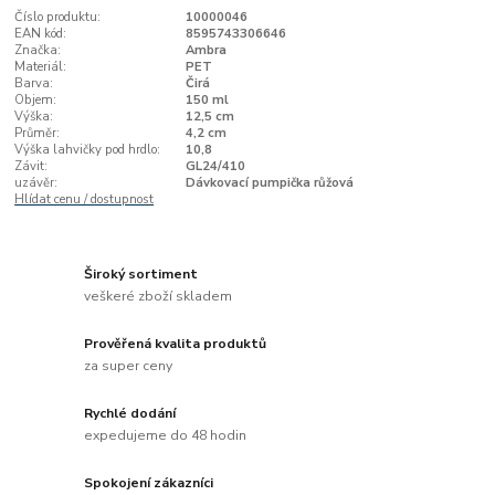
Číslo produktu:
10000046
EAN kód:
8595743306646
Značka:
Ambra
Materiál:
PET
Barva:
Čirá
Objem:
150 ml
Výška:
12,5 cm
Průměr:
4,2 cm
Výška lahvičky pod hrdlo:
10,8
Závit:
GL24/410
uzávěr:
Dávkovací pumpička růžová
Hlídat cenu / dostupnost
Široký sortiment
veškeré zboží skladem
Prověřená kvalita produktů
za super ceny
Rychlé dodání
expedujeme do 48 hodin
Spokojení zákazníci