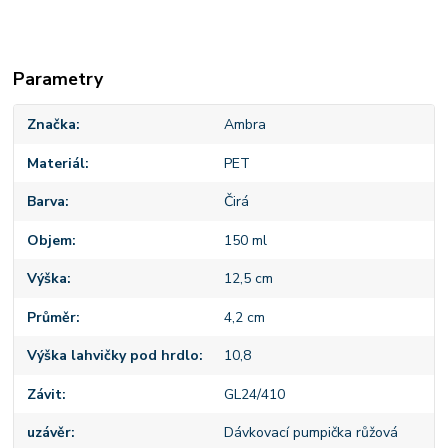
Parametry
Značka
Ambra
Materiál
PET
Barva
Čirá
Objem
150 ml
Výška
12,5 cm
Průměr
4,2 cm
Výška lahvičky pod hrdlo
10,8
Závit
GL24/410
uzávěr
Dávkovací pumpička růžová