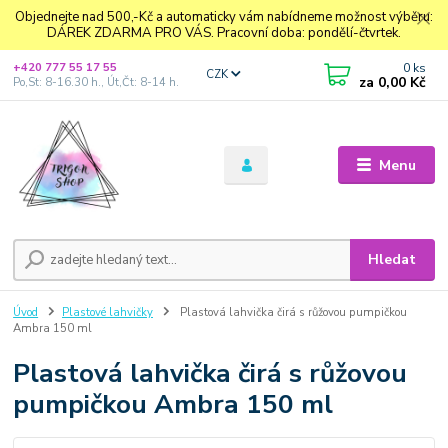
Objednejte nad 500,-Kč a automaticky vám nabídneme možnost výběru:
DÁREK ZDARMA PRO VÁS. Pracovní doba: pondělí-čtvrtek.
0
ks
+420 777 55 17 55
CZK
za
0,00 Kč
Po,St: 8-16.30 h., Út,Čt: 8-14 h.
Menu
Hledat
Úvod
Plastové lahvičky
Plastová lahvička čirá s růžovou pumpičkou
Ambra 150 ml
Plastová lahvička čirá s růžovou
pumpičkou Ambra 150 ml