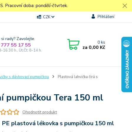
Pracovní doba: pondělí-čtvrtek.
Přihlášení
CZK
 si rady? Zavolejte.
0
ks
 777 55 17 55
za
0,00 Kč
8-16.30 h., Út,Čt: 8-14 h.
vičky s dávkovací pumpičkou
Plastová lahvička čirá s
tní pumpičkou Tera 150 ml
Ohodnotit produkt
 PE plastová lékovka s pumpičkou 150 ml