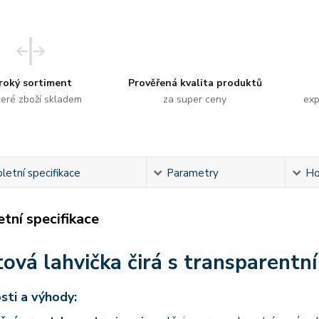
roký sortiment
Prověřená kvalita produktů
eré zboží skladem
za super ceny
exp
etní specifikace
Parametry
Ho
tní specifikace
tová lahvička čirá s transparent
sti a výhody: