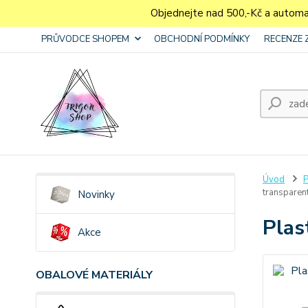
Objednejte nad 500,-Kč a autom
PRŮVODCE SHOPEM
OBCHODNÍ PODMÍNKY
RECENZE 
Úvod
P
transparen
Novinky
Plas
Akce
OBALOVÉ MATERIÁLY