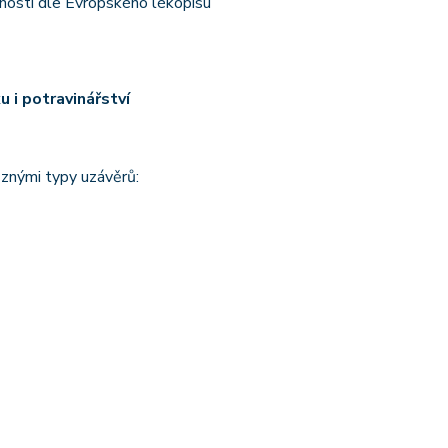
nosti dle Evropského lékopisu
 i potravinářství
ůznými typy uzávěrů: