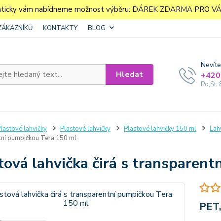
aticky vám nabídneme možnost výběru: DÁREK ZDARMA PRO VÁS. 
ZÁKAZNÍKŮ
KONTAKTY
BLOG
Nevíte
Hledat
+420
Po,St: 
lastové lahvičky
Plastové lahvičky
Plastové lahvičky 150 ml
Lah
tní pumpičkou Tera 150 ml
tová lahvička čirá s transparen
PET,