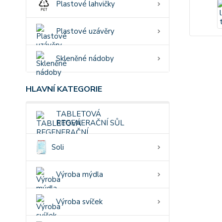
Plastové lahvičky
Plastové uzávěry
Skleněné nádoby
HLAVNÍ KATEGORIE
TABLETOVÁ
REGENERAČNÍ SŮL
Soli
Výroba mýdla
Výroba svíček