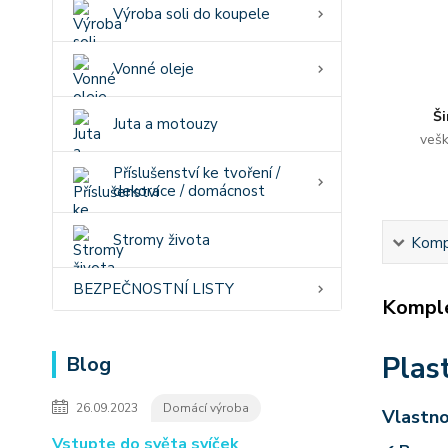
Výroba soli do koupele
Vonné oleje
Ši
Juta a motouzy
vešk
Příslušenství ke tvoření /
dekorace / domácnost
Stromy života
Kompl
BEZPEČNOSTNÍ LISTY
Komple
Plas
Blog
26.09.2023
Domácí výroba
Vlastno
Vstupte do světa svíček