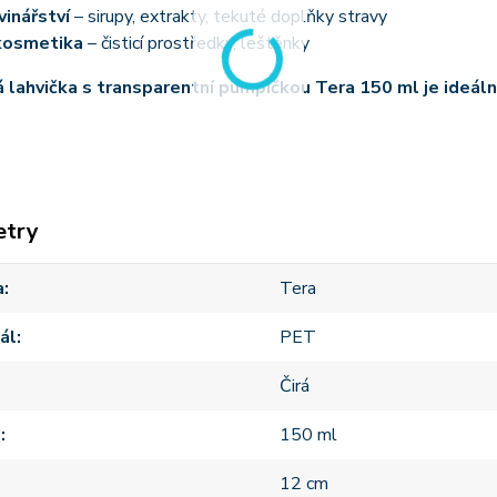
vinářství
– sirupy, extrakty, tekuté doplňky stravy
kosmetika
– čisticí prostředky, leštěnky
 lahvička s transparentní pumpičkou Tera 150 ml je ideál
etry
a
Tera
ál
PET
Čirá
m
150 ml
12 cm