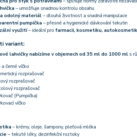
ná pro styk s potravinami
– splňuje normy zdravotní nezávad
ahvička
– umožňuje snadnou kontrolu obsahu
a odolný materiál
– dlouhá životnost a snadná manipulace
parentní pumpička
– přesné a hygienické dávkování tekutin
zální využití
– ideální pro
farmacii, kosmetiku, autokosmetiku
i variant:
ové lahvičky nabízíme v objemech od 35 ml do 1000 ml
s r
é a černé víčko
metický rozprašovač
ový rozprašovač
tolový rozprašovač
kovač (Pumpička)
kovací víčko
etika
– krémy, oleje, šampony, pleťová mléka
cie
– tekuté léky, dezinfekční roztoky