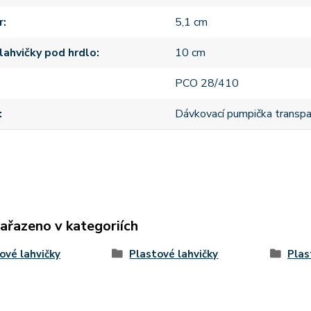
r
5,1 cm
lahvičky pod hrdlo
10 cm
PCO 28/410
Dávkovací pumpička transpa
zařazeno v kategoriích
ové lahvičky
Plastové lahvičky
Plas