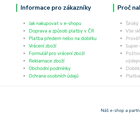
Informace pro zákazníky
Proč na
Jak nakupovat v e-shopu
Široký
Doprava a způsob platby v ČR
Vše sk
Platba předem nebo na dobírku
Prověř
Vrácení zboží
Super 
Formulář pro vrácení zboží
Poštov
Reklamace zboží
výdejn
Obchodní podmínky
Dobírk
Ochrana osobních údajů
Platba
Náš e-shop a partn
Copyright © 2006-2025 TrigonShop.cz - bez souhlasu nelze p