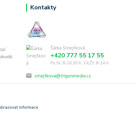
Kontakty
Šárka Smejtková
ozí
+420 777 55 17 55
dohodě
Po,St: 8-16.30 h., Út,Čt: 8-14 h.
smejtkova@trigonmedia.cz
obrazovat informace
Vytvořeno na
Eshop-rychle.cz