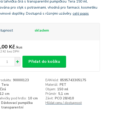
vá lahvička čirá s transparentní pumpičkou Tera 150 ml,
ikována pro styk s potravinami, vhodná pro farmacii, kosmetiku
avinové doplňky. Dostupná s různými uzávěry.
celý popis
tupnost
skladem
,00 Kč
/
kus
22 Kč
bez DPH
Přidat do košíku
roduktu:
90000123
EAN kód:
8595743305175
Tera
Materiál:
PET
Čirá
Objem:
150 ml
12 cm
Průměr:
5,1 cm
ahvičky pod hrdlo:
10 cm
Závit:
PCO 28/410
Dávkovací pumpička
Hlídat cenu / dostupnost
transparentní