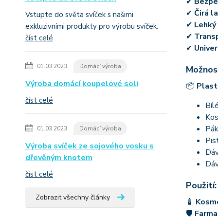
✔
Bezpeč
✔
Čirá l
Vstupte do světa svíček s našimi
✔
Lehký 
exkluzivními produkty pro výrobu svíček.
✔
Trans
číst celé
✔
Univer
01.03.2023
Domácí výroba
Možnost
Výroba domácí koupelové soli
📦
Plast
číst celé
Bíl
Kos
Pák
01.03.2023
Domácí výroba
Pis
Výroba svíček ze sojového vosku s
Dáv
dřevěným knotem
Dáv
číst celé
Použití:
Zobrazit všechny články
🧴
Kosm
🛡
Farma