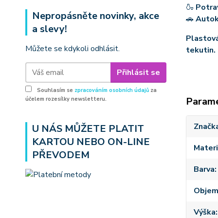
🍶
Potra
Nepropásněte novinky, akce
🚗
Auto
a slevy!
Plastová
Můžete se kdykoli odhlásit.
tekutin.
Přihlásit se
Souhlasím se
zpracováním osobních údajů
za
Param
účelem rozesílky newsletteru.
Značk
U NÁS MŮŽETE PLATIT
KARTOU NEBO ON-LINE
Materi
PŘEVODEM
Barva
Obje
Výška