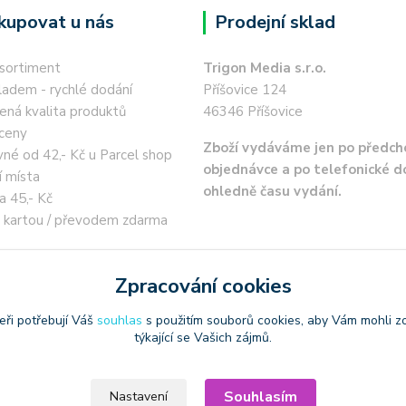
kupovat u nás
Prodejní sklad
 sortiment
Trigon Media s.r.o.
ladem - rychlé dodání
Příšovice 124
ená kvalita produktů
46346 Příšovice
ceny
Zboží vydáváme jen po předch
né od 42,- Kč u Parcel shop
objednávce a po telefonické 
í místa
ohledně času vydání.
a 45,- Kč
 kartou / převodem zdarma
Zpracování cookies
eři potřebují Váš
souhlas
s použitím souborů cookies, aby Vám mohli z
týkající se Vašich zájmů.
oužívat produktové obrázky
Souhlasím
Nastavení