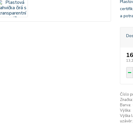
Plasto
certif
a potr
Dos
16
13,
Číslo p
Značka:
Barva:
Výška:
Výška l
uzávěr: