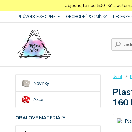
Objednejte nad 500,-Kč a autom
PRŮVODCE SHOPEM
OBCHODNÍ PODMÍNKY
RECENZE 
Úvod
P
Novinky
Plas
Akce
160 
OBALOVÉ MATERIÁLY