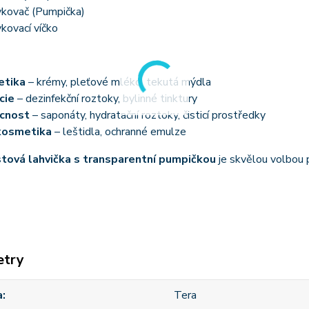
kovač (Pumpička)
kovací víčko
etika
– krémy, pleťové mléko, tekutá mýdla
cie
– dezinfekční roztoky, bylinné tinktury
cnost
– saponáty, hydratační roztoky, čisticí prostředky
kosmetika
– leštidla, ochranné emulze
stová lahvička s transparentní pumpičkou
je skvělou volbou
etry
a
Tera