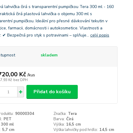
vá lahvička čirá s transparentní pumpičkou Tera 300 ml - 160
Praktická čirá plastová lahvička o objemu 300 ml s
arentní pumpičkou. Ideální pro přesné dávkování tekutin v
ice, farmacii, domácnosti i autokosmetice. Vlastnosti a
: ✔ Bezpečná pro styk s potravinami – splňuje...
celý popis
tupnost
skladem
720,00 Kč
/
kus
47,93 Kč
bez DPH
Přidat do košíku
roduktu:
90000304
Značka:
Tera
l:
PET
Barva:
Čirá
300 ml
Výška:
16,5 cm
:
5,7 cm
Výška lahvičky pod hrdlo:
14,5 cm