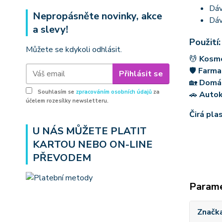
Dáv
Nepropásněte novinky, akce
Dáv
a slevy!
Použití:
Můžete se kdykoli odhlásit.
💆
Kosm
🛡
Farma
Přihlásit se
🏡
Domá
Souhlasím se
zpracováním osobních údajů
za
🚗
Auto
účelem rozesílky newsletteru.
Čirá pla
U NÁS MŮŽETE PLATIT
KARTOU NEBO ON-LINE
PŘEVODEM
Param
Značk