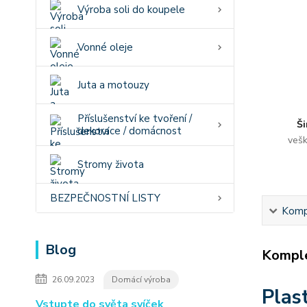
Výroba soli do koupele
Vonné oleje
Juta a motouzy
Příslušenství ke tvoření /
Ši
dekorace / domácnost
vešk
Stromy života
BEZPEČNOSTNÍ LISTY
Kompl
Blog
Komple
26.09.2023
Domácí výroba
Plas
Vstupte do světa svíček