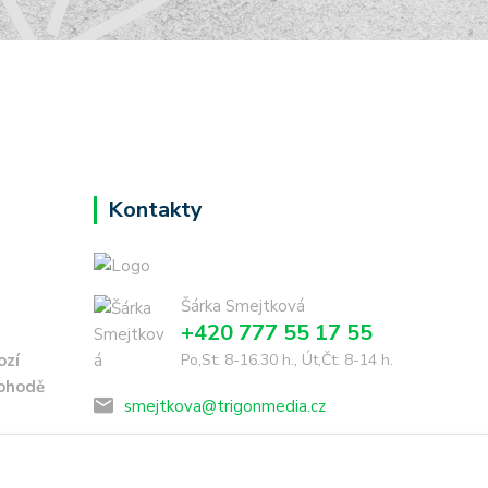
Kontakty
Šárka Smejtková
+420 777 55 17 55
ozí
Po,St: 8-16.30 h., Út,Čt: 8-14 h.
dohodě
smejtkova@trigonmedia.cz