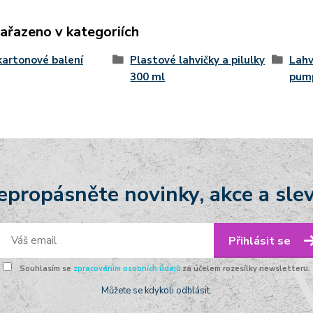
zařazeno v kategoriích
kartonové balení
Plastové lahvičky a pilulky
Lahv
300 ml
pum
epropásněte novinky, akce a slev
Přihlásit se
Souhlasím se
zpracováním osobních údajů
za účelem rozesílky newsletteru.
Můžete se kdykoli odhlásit.