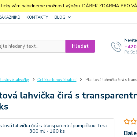
aticky vám nabídneme možnost výběru: DÁREK ZDARMA PRO VÁS. 
ZÁKAZNÍKŮ
KONTAKTY
BLOG
Nevíte
Hledat
+420
Po,St: 
lastové lahvičky
Celé kartonové balení
Plastová lahvička čirá s tra
tová lahvička čirá s transparent
ks
Bale