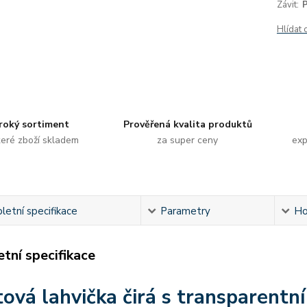
Závit:
Hlídat 
roký sortiment
Prověřená kvalita produktů
eré zboží skladem
za super ceny
exp
etní specifikace
Parametry
Ho
tní specifikace
tová lahvička čirá s transparentn