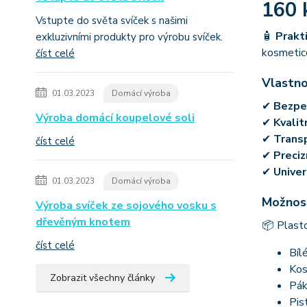
160 
Vstupte do světa svíček s našimi
🧴
Prakti
exkluzivními produkty pro výrobu svíček.
kosmetice
číst celé
Vlastno
01.03.2023
Domácí výroba
✔
Bezpeč
Výroba domácí koupelové soli
✔
Kvalit
✔
Trans
číst celé
✔
Preciz
✔
Univer
01.03.2023
Domácí výroba
Možnost
Výroba svíček ze sojového vosku s
dřevěným knotem
📦 Plast
číst celé
Bíl
Kos
Zobrazit všechny články
Pák
Pis