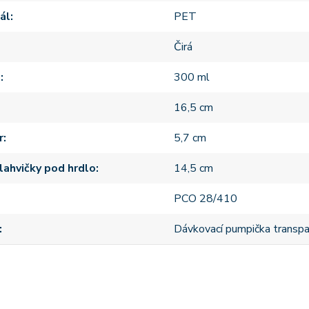
ál
PET
Čirá
m
300 ml
16,5 cm
r
5,7 cm
lahvičky pod hrdlo
14,5 cm
PCO 28/410
Dávkovací pumpička transpa