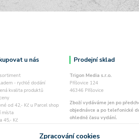
kupovat u nás
Prodejní sklad
 sortiment
Trigon Media s.r.o.
ladem - rychlé dodání
Příšovice 124
ená kvalita produktů
46346 Příšovice
ceny
Zboží vydáváme jen po předch
né od 42,- Kč u Parcel shop
objednávce a po telefonické 
í místa
ohledně času vydání.
a 45,- Kč
 kartou / převodem zdarma
Zpracování cookies