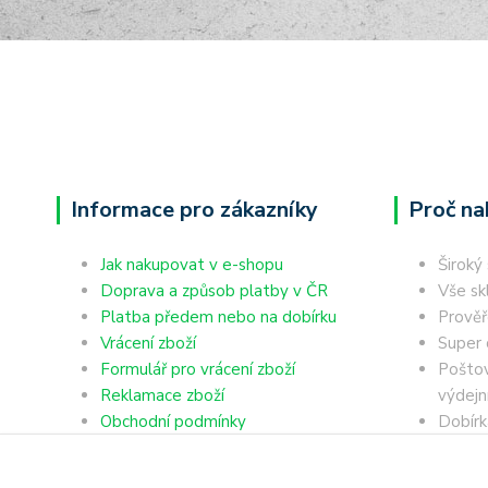
Informace pro zákazníky
Proč na
Jak nakupovat v e-shopu
Široký
Doprava a způsob platby v ČR
Vše sk
Platba předem nebo na dobírku
Prověř
Vrácení zboží
Super 
Formulář pro vrácení zboží
Poštov
Reklamace zboží
výdejn
Obchodní podmínky
Dobírk
Ochrana osobních údajů
Platba