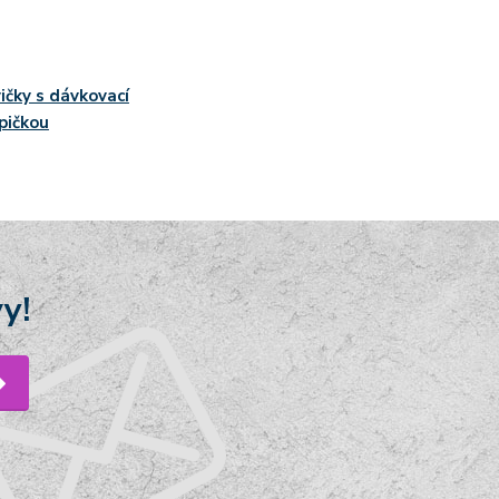
ičky s dávkovací
pičkou
y!