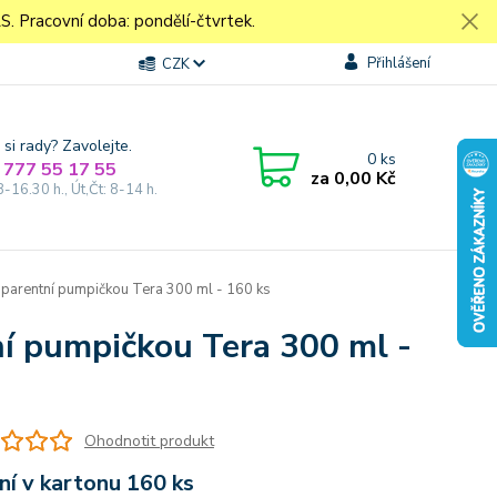
Pracovní doba: pondělí-čtvrtek.
Přihlášení
CZK
 si rady? Zavolejte.
0
ks
 777 55 17 55
za
0,00 Kč
8-16.30 h., Út,Čt: 8-14 h.
nsparentní pumpičkou Tera 300 ml - 160 ks
ní pumpičkou Tera 300 ml -
Ohodnotit produkt
ní v kartonu 160 ks