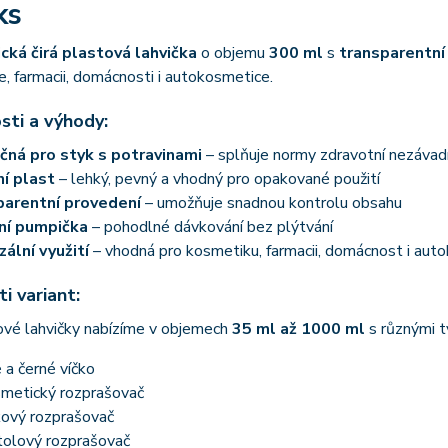
ks
cká čirá plastová lahvička
o objemu
300 ml
s
transparentn
, farmacii, domácnosti i autokosmetice.
sti a výhody:
ná pro styk s potravinami
– splňuje normy zdravotní nezávad
ní plast
– lehký, pevný a vhodný pro opakované použití
parentní provedení
– umožňuje snadnou kontrolu obsahu
ní pumpička
– pohodlné dávkování bez plýtvání
zální využití
– vhodná pro kosmetiku, farmacii, domácnost i aut
i variant:
ové lahvičky nabízíme v objemech
35 ml až 1000 ml
s různými t
é a černé víčko
metický rozprašovač
ový rozprašovač
tolový rozprašovač