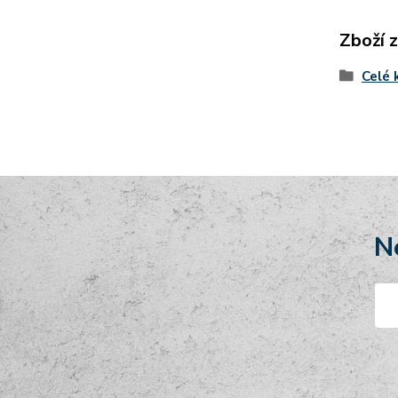
Zboží 
Celé 
N