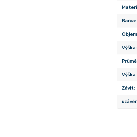
Materi
Barva
Obje
Výška
Průmě
Výška 
Závit
uzávěr