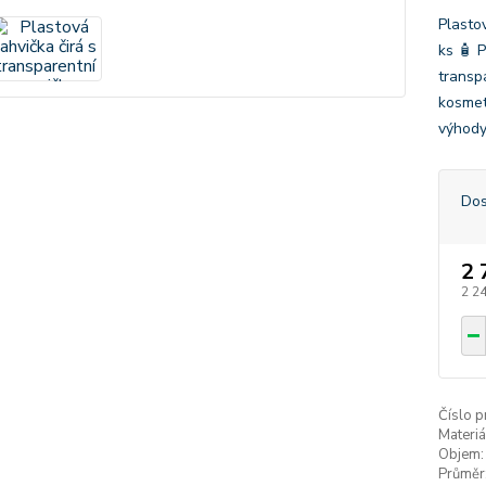
Plasto
ks 🧴 
transp
kosmet
výhody
Dos
2 
2 2
Číslo p
Materiá
Objem:
Průměr