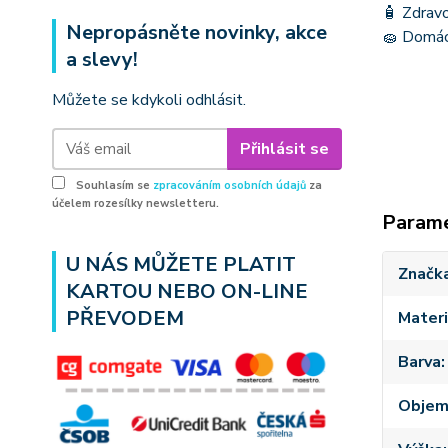
🧴 Zdravo
Nepropásněte novinky, akce
🧽 Domácn
a slevy!
Můžete se kdykoli odhlásit.
Přihlásit se
Souhlasím se
zpracováním osobních údajů
za
účelem rozesílky newsletteru.
Param
U NÁS MŮŽETE PLATIT
Značk
KARTOU NEBO ON-LINE
PŘEVODEM
Materi
Barva
Obje