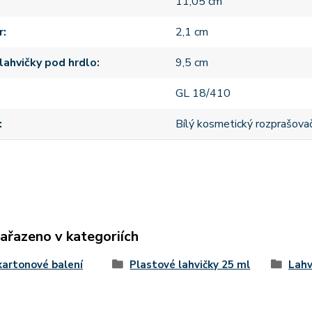
11,05 cm
r
2,1 cm
lahvičky pod hrdlo
9,5 cm
GL 18/410
Bílý kosmetický rozprašova
zařazeno v kategoriích
kartonové balení
Plastové lahvičky 25 ml
Lahv