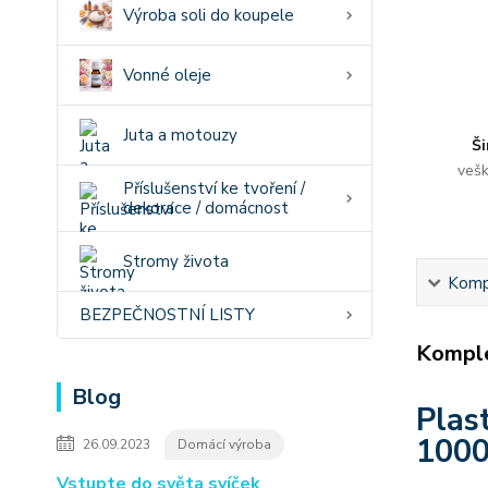
Výroba soli do koupele
Vonné oleje
Juta a motouzy
Ši
vešk
Příslušenství ke tvoření /
dekorace / domácnost
Stromy života
Kompl
BEZPEČNOSTNÍ LISTY
Komple
Blog
Plas
1000
26.09.2023
Domácí výroba
Vstupte do světa svíček