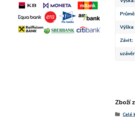
Výška
Průmě
Výška 
Závit
uzávěr
Zboží 
Celé 