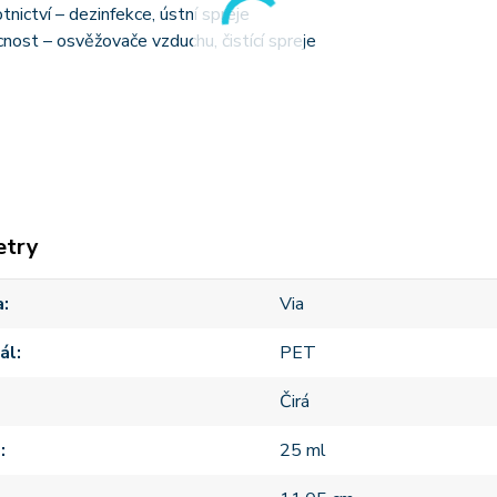
tnictví – dezinfekce, ústní spreje
ost – osvěžovače vzduchu, čistící spreje
etry
a
Via
ál
PET
Čirá
m
25 ml