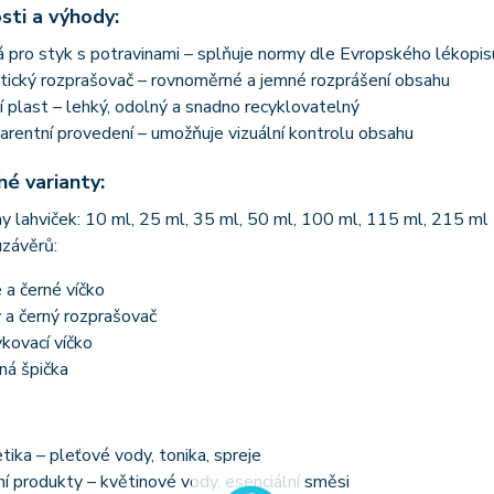
sti a výhody:
pro styk s potravinami – splňuje normy dle Evropského lékopis
ický rozprašovač – rovnoměrné a jemné rozprášení obsahu
í plast – lehký, odolný a snadno recyklovatelný
rentní provedení – umožňuje vizuální kontrolu obsahu
é varianty:
 lahviček: 10 ml, 25 ml, 35 ml, 50 ml, 100 ml, 115 ml, 215 ml
uzávěrů:
é a černé víčko
ý a černý rozprašovač
kovací víčko
ná špička
ika – pleťové vody, tonika, spreje
ní produkty – květinové vody, esenciální směsi