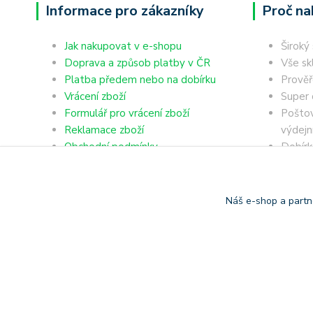
Informace pro zákazníky
Proč na
Jak nakupovat v e-shopu
Široký
Doprava a způsob platby v ČR
Vše sk
Platba předem nebo na dobírku
Prověř
Vrácení zboží
Super 
Formulář pro vrácení zboží
Poštov
Reklamace zboží
výdejn
Obchodní podmínky
Dobírk
Ochrana osobních údajů
Platba
Náš e-shop a partn
Copyright © 2006-2025 TrigonShop.cz - bez souhlasu nelze p