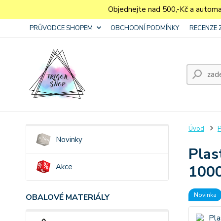
Objednejte nad 500,-Kč a autom
PRŮVODCE SHOPEM
OBCHODNÍ PODMÍNKY
RECENZE 
Úvod
P
Novinky
Plas
Akce
1000
Novinka
OBALOVÉ MATERIÁLY