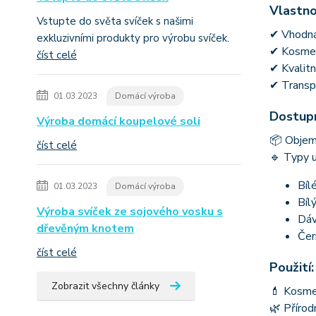
Vlastno
Vstupte do světa svíček s našimi
✔ Vhodná 
exkluzivními produkty pro výrobu svíček.
✔ Kosmet
číst celé
✔ Kvalitn
✔ Transpa
01.03.2023
Domácí výroba
Dostupn
Výroba domácí koupelové soli
📦 Objemy
číst celé
🔹 Typy 
Bíl
01.03.2023
Domácí výroba
Bíl
Výroba svíček ze sojového vosku s
Dáv
dřevěným knotem
Čer
číst celé
Použití:
Zobrazit všechny články
💄 Kosmet
🌿 Přírod