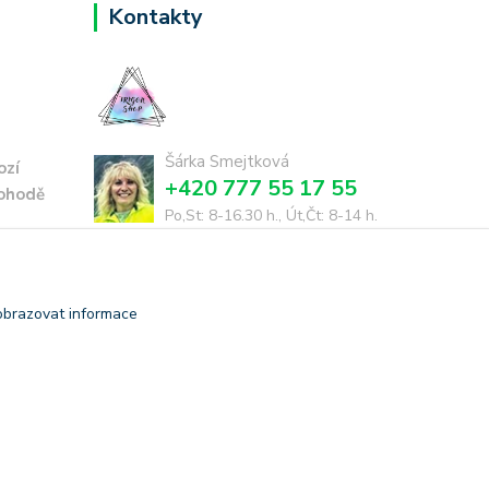
Kontakty
Šárka Smejtková
ozí
+420 777 55 17 55
dohodě
Po,St: 8-16.30 h., Út,Čt: 8-14 h.
smejtkova@trigonmedia.cz
obrazovat informace
Vytvořeno na
Eshop-rychle.cz