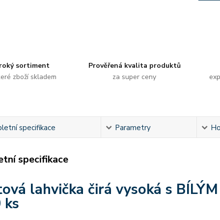
roký sortiment
Prověřená kvalita produktů
eré zboží skladem
za super ceny
exp
etní specifikace
Parametry
Ho
tní specifikace
tová lahvička čirá vysoká s BÍLÝ
 ks