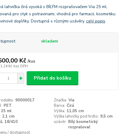
vá lahvička čirá vysoká s BÍLÝM rozprašovačem Via 25 ml,
ikovaná pro styk s potravinami, vhodná pro farmacii, kosmetiku
avinové doplňky. Dostupná s různými uzávěry.
celý popis
tupnost
skladem
500,00 Kč
/
kus
51,24 Kč
bez DPH
Přidat do košíku
roduktu:
90000017
Značka:
Via
l:
PET
Barva:
Čirá
25 ml
Výška:
11,05 cm
:
2,1 cm
Výška lahvičky pod hrdlo:
9,5 cm
GL 18/410
uzávěr:
Bílý kosmetický
rozprašovač
cenu / dostupnost