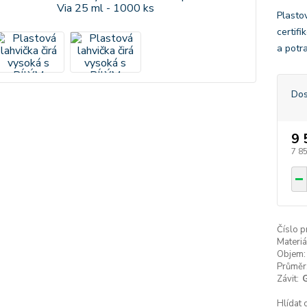
Plasto
certif
a potr
Dos
9 
7 8
Číslo p
Materiá
Objem:
Průměr
Závit:
Hlídat 