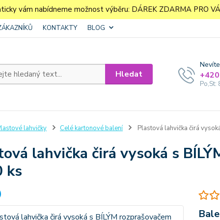
aticky vám nabídneme možnost výběru: DÁREK ZDARMA PRO VÁS. 
ZÁKAZNÍKŮ
KONTAKTY
BLOG
Nevíte
Hledat
+420
Po,St: 
lastové lahvičky
Celé kartonové balení
Plastová lahvička čirá vyso
tová lahvička čirá vysoká s BÍL
 ks
Bale