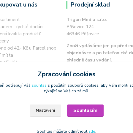
kupovat u nás
Prodejní sklad
 sortiment
Trigon Media s.r.o.
ladem - rychlé dodání
Příšovice 124
ená kvalita produktů
46346 Příšovice
ceny
Zboží vydáváme jen po předch
né od 42,- Kč u Parcel shop
objednávce a po telefonické 
í místa
ohledně času vydání.
a 45,- Kč
 kartou / převodem zdarma
Zpracování cookies
eři potřebují Váš
souhlas
s použitím souborů cookies, aby Vám mohli z
týkající se Vašich zájmů.
Souhlasím
Nastavení
oužívat produktové obrázky
Souhlas můžete odmítnout
zde
.