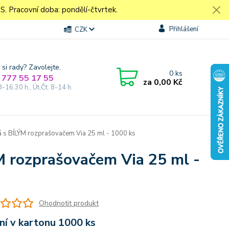
Pracovní doba: pondělí-čtvrtek.
Přihlášení
CZK
 si rady? Zavolejte.
0
ks
 777 55 17 55
za
0,00 Kč
8-16.30 h., Út,Čt: 8-14 h.
ká s BÍLÝM rozprašovačem Via 25 ml - 1000 ks
ÝM rozprašovačem Via 25 ml -
Ohodnotit produkt
ní v kartonu 1000 ks