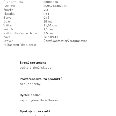
Číslo produktu:
30000026
EAN kód:
8595743302921
Značka:
Via
Materiál:
PET
Barva:
Čirá
Objem:
25 ml
Výška:
11,05 cm
Průměr:
2,1 cm
Výška lahvičky pod hrdlo:
9,5 cm
Závit:
GL 18/410
uzávěr:
Černý kosmetický rozprašovač
Hlídat cenu / dostupnost
Široký sortiment
veškeré zboží skladem
Prověřená kvalita produktů
za super ceny
Rychlé dodání
expedujeme do 48 hodin
Spokojení zákazníci