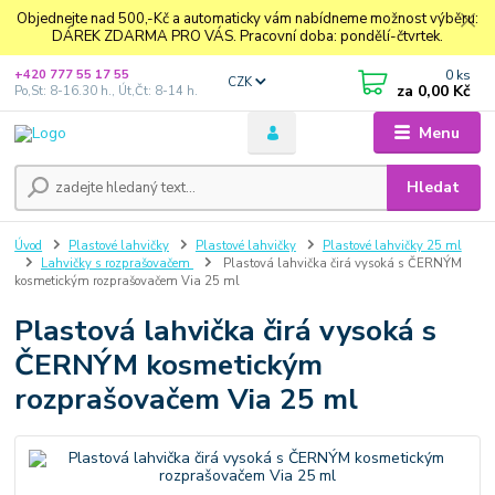
Objednejte nad 500,-Kč a automaticky vám nabídneme možnost výběru:
DÁREK ZDARMA PRO VÁS. Pracovní doba: pondělí-čtvrtek.
0
ks
+420 777 55 17 55
CZK
za
0,00 Kč
Po,St: 8-16.30 h., Út,Čt: 8-14 h.
Menu
Hledat
Úvod
Plastové lahvičky
Plastové lahvičky
Plastové lahvičky 25 ml
Lahvičky s rozprašovačem
Plastová lahvička čirá vysoká s ČERNÝM
kosmetickým rozprašovačem Via 25 ml
Plastová lahvička čirá vysoká s
ČERNÝM kosmetickým
rozprašovačem Via 25 ml