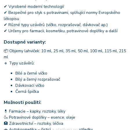
✔ Vyrobené moderní technologií
✔ Bezpečné pro styk s potravinami, splňující normy Evropského
lékopisu
✔ Různé typy uzávěrů (víčko, rozprašovač, dávkovač ap.)
✔ Určeny pro farmacii, kosmetiku, potravinové doplňky a další
Dostupné varianty:
📦 Objemy lahviček: 10 ml, 25 ml, 35 ml, 50 ml, 100 ml, 115 ml, 215
ml
🔹 Typy uzávěrů:
Bílé a černé víčko
Bílý a černý rozprašovač
Dávkovací víčko
Černá špička
Možnosti použití:
💊 Farmacie – kapky, roztoky, léky
🍶 Potravinové doplňky – esence, oleje
🏥 Zdravotnictví – roztoky, léčiva
🚗 Autokosmetika – čisticí a ošetřující prostředky