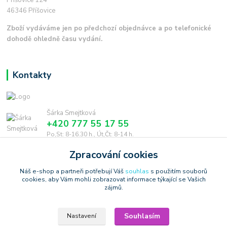
46346 Příšovice
Zboží vydáváme jen po předchozí objednávce a po telefonické
dohodě ohledně času vydání.
Kontakty
Šárka Smejtková
+420 777 55 17 55
Po,St: 8-16.30 h., Út,Čt: 8-14 h.
Zpracování cookies
smejtkova@trigonmedia.cz
Náš e-shop a partneři potřebují Váš
souhlas
s použitím souborů
cookies, aby Vám mohli zobrazovat informace týkající se Vašich
zájmů.
Souhlasím
Nastavení
Copyright © 2006-2025 TrigonShop.cz - bez souhlasu nelze používat