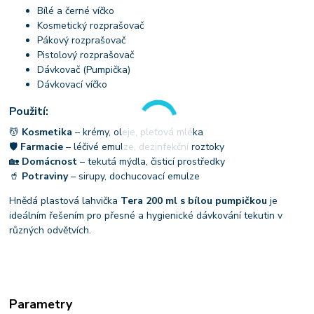
Bílé a černé víčko
Kosmetický rozprašovač
Pákový rozprašovač
Pistolový rozprašovač
Dávkovač (Pumpička)
Dávkovací víčko
Použití:
💆
Kosmetika
– krémy, oleje, pleťová mléka
🛡
Farmacie
– léčivé emulze, dezinfekční roztoky
🏡
Domácnost
– tekutá mýdla, čisticí prostředky
🥤
Potraviny
– sirupy, dochucovací emulze
Hnědá plastová lahvička
Tera 200 ml s bílou pumpičkou
je
ideálním řešením pro přesné a hygienické dávkování tekutin v
různých odvětvích.
Parametry