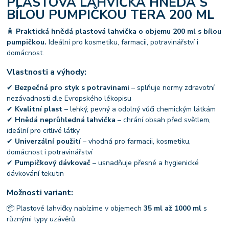
PLASTOVÁ LAHVIČKA HNĚDÁ S
BÍLOU PUMPIČKOU TERA 200 ML
🧴
Praktická hnědá plastová lahvička o objemu 200 ml s bílou
pumpičkou.
Ideální pro kosmetiku, farmacii, potravinářství i
domácnost.
Vlastnosti a výhody:
✔
Bezpečná pro styk s potravinami
– splňuje normy zdravotní
nezávadnosti dle Evropského lékopisu
✔
Kvalitní plast
– lehký, pevný a odolný vůči chemickým látkám
✔
Hnědá neprůhledná lahvička
– chrání obsah před světlem,
ideální pro citlivé látky
✔
Univerzální použití
– vhodná pro farmacii, kosmetiku,
domácnost i potravinářství
✔
Pumpičkový dávkovač
– usnadňuje přesné a hygienické
dávkování tekutin
Možnosti variant:
📦 Plastové lahvičky nabízíme v objemech
35 ml až 1000 ml
s
různými typy uzávěrů: