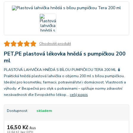
Ohodnotit produkt
PET,PE plastová lékovka hnědá s pumpičkou 200
ml
PLASTOVÁ LAHVIČKA HNĚDÁ S BÍLOU PUMPIČKOU TERA 200 ML 🧴
Praktická hnědá plastová lahvička o objemu 200 ml s bílou pumpičkou.
Ideální pro kosmetiku, farmacii, potravinářství i domácnost. Vlastnosti a
výhody: ✔ Bezpečná pro styk s potravinami – splňuje normy zdravotní
nezávadnosti dle Evropského lékop...
celý popis
Dostupnost
skladem
16,50 Kč
/
kus
13,64 Kč
bez DPH