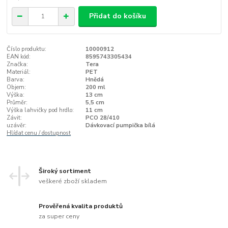
Přidat do košíku
Číslo produktu:
10000912
EAN kód:
8595743305434
Značka:
Tera
Materiál:
PET
Barva:
Hnědá
Objem:
200 ml
Výška:
13 cm
Průměr:
5,5 cm
Výška lahvičky pod hrdlo:
11 cm
Závit:
PCO 28/410
uzávěr:
Dávkovací pumpička bílá
Hlídat cenu / dostupnost
Široký sortiment
veškeré zboží skladem
Prověřená kvalita produktů
za super ceny