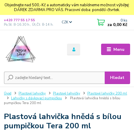
Objednejte nad 500,-Kč a automaticky vám nabídneme možnost výběru:
DÁREK ZDARMA PRO VÁS. Pracovní doba: pondělí-čtvrtek.
0
ks
+420 777 55 17 55
CZK
za
0,00 Kč
Po,St: 8-16.30 h., Út,Čt: 8-14 h.
Menu
Hledat
Úvod
Plastové lahvičky
Plastové lahvičky
Plastové lahvičky 200 ml
Lahvičky s dávkovací pumpičkou
Plastová lahvička hnědá s bílou
pumpičkou Tera 200 ml
Plastová lahvička hnědá s bílou
pumpičkou Tera 200 ml