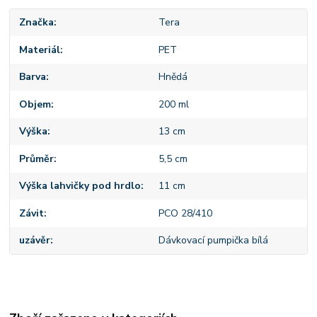
Značka
Tera
Materiál
PET
Barva
Hnědá
Objem
200 ml
Výška
13 cm
Průměr
5,5 cm
Výška lahvičky pod hrdlo
11 cm
Závit
PCO 28/410
uzávěr
Dávkovací pumpička bílá