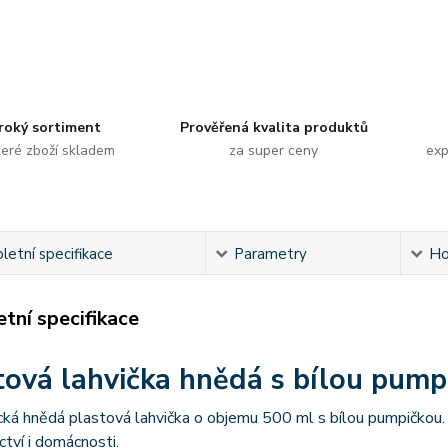
roký sortiment
Prověřená kvalita produktů
eré zboží skladem
za super ceny
exp
etní specifikace
Parametry
Ho
tní specifikace
tová lahvička hnědá s bílou pump
cká hnědá plastová lahvička o objemu 500 ml s bílou pumpičkou. 
ctví i domácnosti.