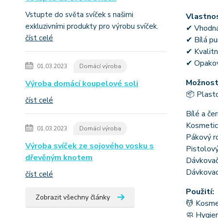
Vstupte do světa svíček s našimi
Vlastnos
exkluzivními produkty pro výrobu svíček.
✔ Vhodná 
číst celé
✔ Bílá pu
✔ Kvalitn
✔ Opakova
01.03.2023
Domácí výroba
Možnosti
Výroba domácí koupelové soli
📦 Plasto
číst celé
Bílé a če
Kosmetic
01.03.2023
Domácí výroba
Pákový r
Výroba svíček ze sojového vosku s
Pistolov
dřevěným knotem
Dávkovač
Dávkovací
číst celé
Použití:
Zobrazit všechny články
💆 Kosmet
🧼 Hygien