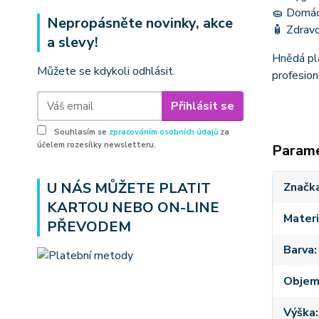
🧽 Domác
Nepropásněte novinky, akce
🧴 Zdravo
a slevy!
Hnědá pla
Můžete se kdykoli odhlásit.
profesion
Přihlásit se
Souhlasím se
zpracováním osobních údajů
za
účelem rozesílky newsletteru.
Param
U NÁS MŮŽETE PLATIT
Značk
KARTOU NEBO ON-LINE
Materi
PŘEVODEM
Barva
Obje
Výška