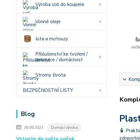
Výroba soli do koupele
Vonné oleje
Juta a motouzy
Ši
vešk
Příslušenství ke tvoření /
dekorace / domácnost
Stromy života
Kompl
BEZPEČNOSTNÍ LISTY
Komple
Blog
Plas
26.09.2023
Domácí výroba
🧴 Prakti
zdravotni
Vstupte do světa svíček