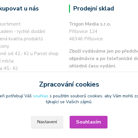
kupovat u nás
Prodejní sklad
 sortiment
Trigon Media s.r.o.
ladem - rychlé dodání
Příšovice 124
ená kvalita produktů
46346 Příšovice
ceny
Zboží vydáváme jen po předch
né od 42,- Kč u Parcel shop
objednávce a po telefonické 
í místa
ohledně času vydání.
a 45,- Kč
 kartou / převodem zdarma
Zpracování cookies
eři potřebují Váš
souhlas
s použitím souborů cookies, aby Vám mohli z
týkající se Vašich zájmů.
oužívat produktové obrázky
Souhlasím
Nastavení