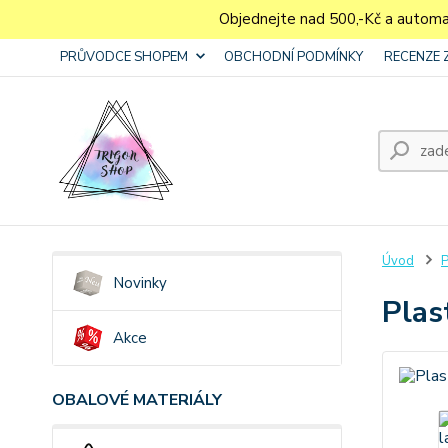
Objednejte nad 500,-Kč a autom
PRŮVODCE SHOPEM
OBCHODNÍ PODMÍNKY
RECENZE 
Úvod
P
Novinky
Plas
Akce
OBALOVÉ MATERIÁLY