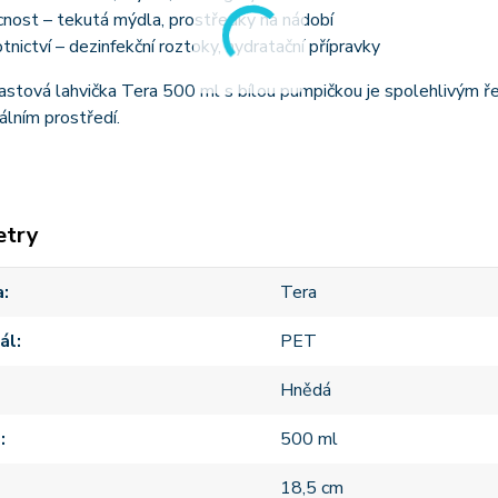
nost – tekutá mýdla, prostředky na nádobí
tnictví – dezinfekční roztoky, hydratační přípravky
stová lahvička Tera 500 ml s bílou pumpičkou je spolehlivým ře
álním prostředí.
etry
a
Tera
ál
PET
Hnědá
m
500 ml
18,5 cm