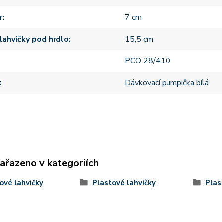
r
7 cm
lahvičky pod hrdlo
15,5 cm
PCO 28/410
Dávkovací pumpička bílá
zařazeno v kategoriích
ové lahvičky
Plastové lahvičky
Plas