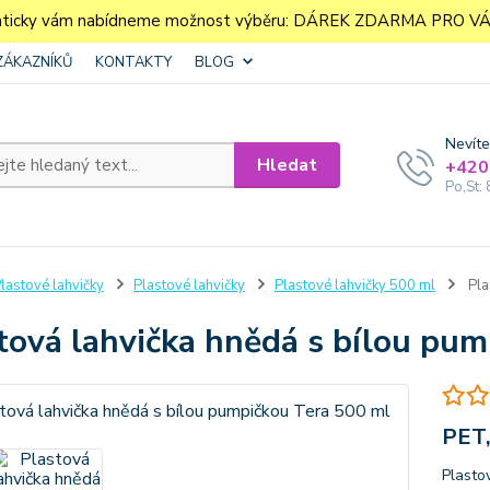
aticky vám nabídneme možnost výběru: DÁREK ZDARMA PRO VÁS. 
ZÁKAZNÍKŮ
KONTAKTY
BLOG
Nevíte
Hledat
+420
Po,St: 
lastové lahvičky
Plastové lahvičky
Plastové lahvičky 500 ml
Pla
tová lahvička hnědá s bílou pu
PET,
Plasto