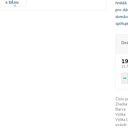
hnědá 
pro dáv
domácn
splňuj
Dos
19
15,
Číslo p
Značka:
Barva:
Výška:
Výška l
uzávěr: