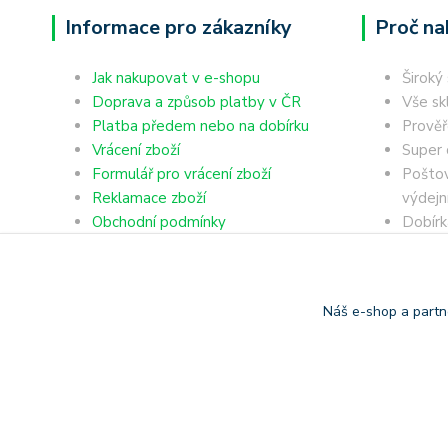
Informace pro zákazníky
Proč na
Jak nakupovat v e-shopu
Široký
Doprava a způsob platby v ČR
Vše sk
Platba předem nebo na dobírku
Prověř
Vrácení zboží
Super 
Formulář pro vrácení zboží
Poštov
Reklamace zboží
výdejn
Obchodní podmínky
Dobírk
Ochrana osobních údajů
Platba
Náš e-shop a partn
Copyright © 2006-2025 TrigonShop.cz - bez souhlasu nelze p