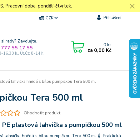
Pracovní doba: pondělí-čtvrtek.
Přihlášení
CZK
 si rady? Zavolejte.
0
ks
 777 55 17 55
za
0,00 Kč
8-16.30 h., Út,Čt: 8-14 h.
stová lahvička hnědá s bílou pumpičkou Tera 500 ml
mpičkou Tera 500 ml
Ohodnotit produkt
 PE plastová lahvička s pumpičkou 500 ml
vá lahvička hnědá s bílou pumpičkou Tera 500 ml 🧴 Praktická