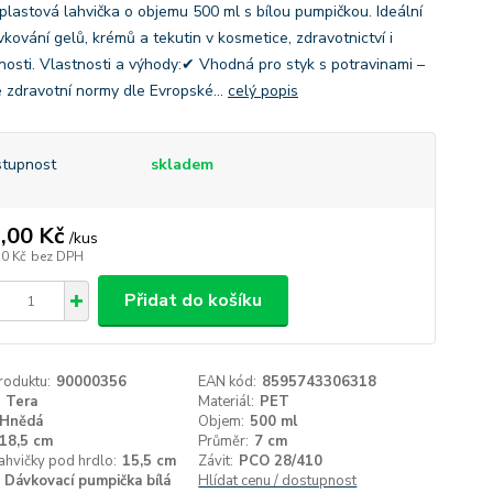
plastová lahvička o objemu 500 ml s bílou pumpičkou. Ideální
kování gelů, krémů a tekutin v kosmetice, zdravotnictví i
osti. Vlastnosti a výhody:✔ Vhodná pro styk s potravinami –
e zdravotní normy dle Evropské...
celý popis
tupnost
skladem
,00 Kč
/
kus
70 Kč
bez DPH
Přidat do košíku
roduktu:
90000356
EAN kód:
8595743306318
Tera
Materiál:
PET
Hnědá
Objem:
500 ml
18,5 cm
Průměr:
7 cm
ahvičky pod hrdlo:
15,5 cm
Závit:
PCO 28/410
Dávkovací pumpička bílá
Hlídat cenu / dostupnost