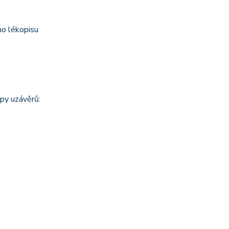
ho lékopisu
py uzávěrů: