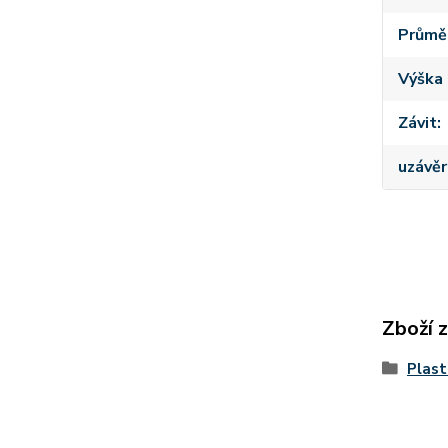
Průmě
Výška 
Závit
uzávěr
Zboží 
Plast