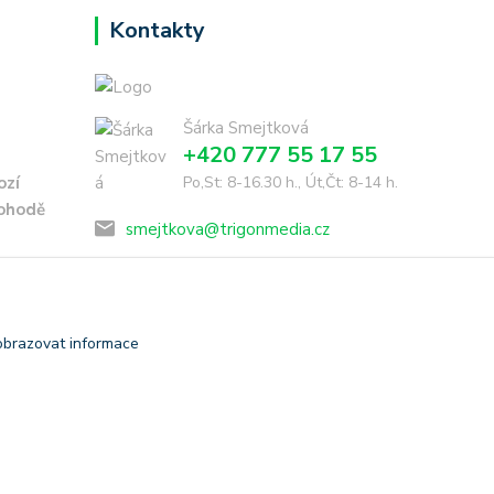
Kontakty
Šárka Smejtková
+420 777 55 17 55
ozí
Po,St: 8-16.30 h., Út,Čt: 8-14 h.
dohodě
smejtkova@trigonmedia.cz
obrazovat informace
Vytvořeno na
Eshop-rychle.cz