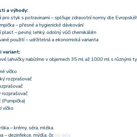
ti a výhody:
pro styk s potravinami – splňuje zdravotní normy dle Evropské
mpička – přesné a hygienické dávkování
í plast – pevný, lehký, odolný vůči chemikáliím
né použití – udržitelná a ekonomická varianta
 variant:
vé lahvičky nabízíme v objemech 35 ml až 1000 ml s různými ty
rné víčko
ký rozprašovač
ozprašovač
ý rozprašovač
 (Pumpička)
 víčko
ika – krémy, séra, mléka
a – dezinfekce, mýdla, čisticí gely