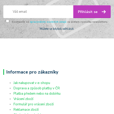
Přihlásit se
Souhlasím se
zpracováním osobních údajů
za účelem rozesílky newsletteru.
Můžete se kdykoli odhlásit.
Informace pro zákazníky
Jak nakupovat v e-shopu
Doprava a způsob platby v ČR
Platba předem nebo na dobírku
Vrácení zboží
Formulář pro vrácení zboží
Reklamace zboží