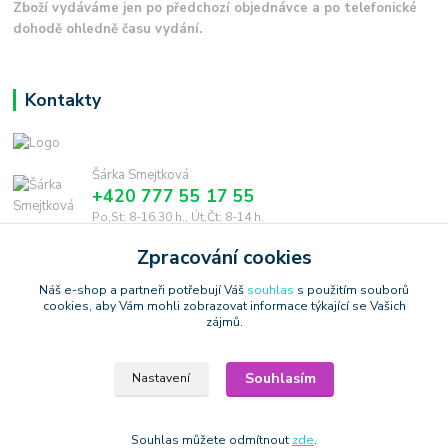
Zboží vydáváme jen po předchozí objednávce a po telefonické
dohodě ohledně času vydání.
Kontakty
Šárka Smejtková
+420 777 55 17 55
Po,St: 8-16.30 h., Út,Čt: 8-14 h.
Zpracování cookies
smejtkova@trigonmedia.cz
Náš e-shop a partneři potřebují Váš
souhlas
s použitím souborů
cookies, aby Vám mohli zobrazovat informace týkající se Vašich
zájmů.
Souhlasím
Nastavení
Copyright © 2006-2025 TrigonShop.cz - bez souhlasu nelze používat
produktové obrázky
Vytvořeno na
Eshop-rychle.cz
Souhlas můžete odmítnout
zde
.