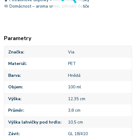
🧼 Domácnost – aroma směsi, přírodní čističe
Parametry
Značka
Via
Materiál
PET
Barva
Hnědá
Objem
100 ml
Výška
12,35 cm
Průměr
3,8 cm
Výška lahvičky pod hrdlo
10,5 cm
Závit
GL 18/410