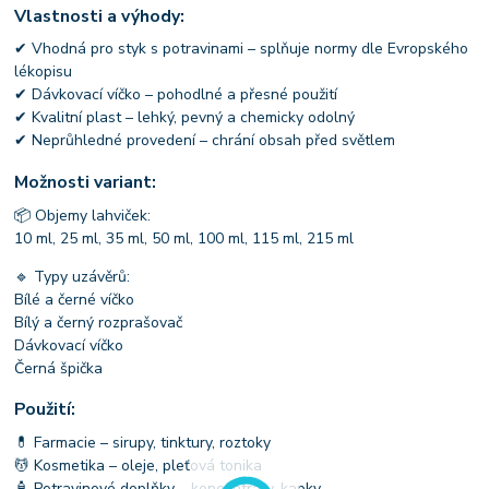
Vlastnosti a výhody:
✔ Vhodná pro styk s potravinami – splňuje normy dle Evropského
lékopisu
✔ Dávkovací víčko – pohodlné a přesné použití
✔ Kvalitní plast – lehký, pevný a chemicky odolný
✔ Neprůhledné provedení – chrání obsah před světlem
Možnosti variant:
📦 Objemy lahviček:
10 ml, 25 ml, 35 ml, 50 ml, 100 ml, 115 ml, 215 ml
🔹 Typy uzávěrů:
Bílé a černé víčko
Bílý a černý rozprašovač
Dávkovací víčko
Černá špička
Použití:
💊 Farmacie – sirupy, tinktury, roztoky
💆 Kosmetika – oleje, pleťová tonika
🧴 Potravinové doplňky – koncentráty, kapky