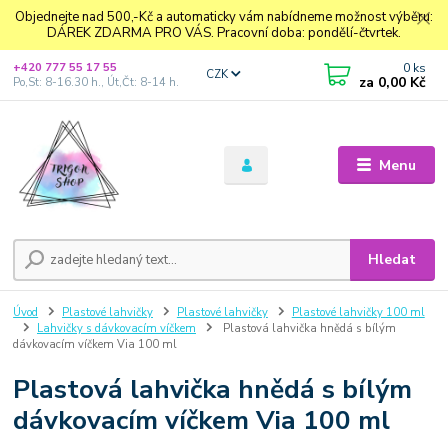
Objednejte nad 500,-Kč a automaticky vám nabídneme možnost výběru:
DÁREK ZDARMA PRO VÁS. Pracovní doba: pondělí-čtvrtek.
0
ks
+420 777 55 17 55
CZK
za
0,00 Kč
Po,St: 8-16.30 h., Út,Čt: 8-14 h.
Menu
Hledat
Úvod
Plastové lahvičky
Plastové lahvičky
Plastové lahvičky 100 ml
Lahvičky s dávkovacím víčkem
Plastová lahvička hnědá s bílým
dávkovacím víčkem Via 100 ml
Plastová lahvička hnědá s bílým
dávkovacím víčkem Via 100 ml