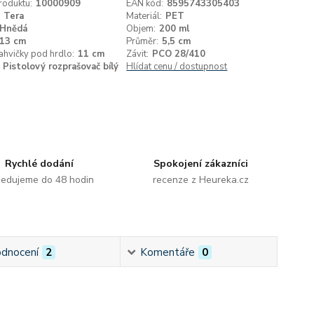
roduktu:
10000909
EAN kód:
8595743305403
Tera
Materiál:
PET
Hnědá
Objem:
200 ml
13 cm
Průměr:
5,5 cm
ahvičky pod hrdlo:
11 cm
Závit:
PCO 28/410
Pistolový rozprašovač bílý
Hlídat cenu / dostupnost
Rychlé dodání
Spokojení zákazníci
edujeme do 48 hodin
recenze z Heureka.cz
dnocení
2
Komentáře
0