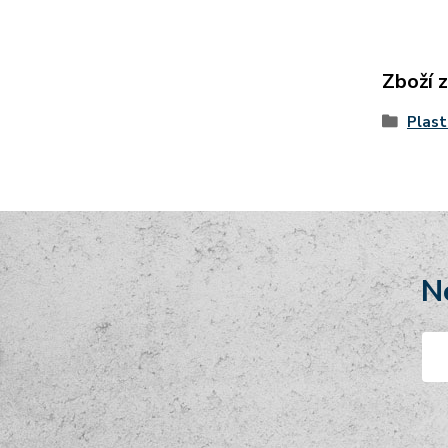
Zboží 
Plast
N