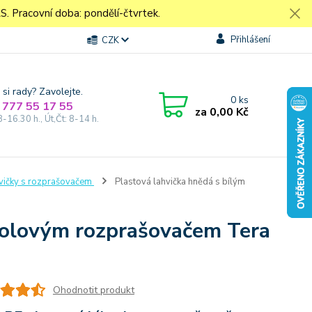
Pracovní doba: pondělí-čtvrtek.
Přihlášení
CZK
 si rady? Zavolejte.
0
ks
 777 55 17 55
za
0,00 Kč
8-16.30 h., Út,Čt: 8-14 h.
vičky s rozprašovačem
Plastová lahvička hnědá s bílým
stolovým rozprašovačem Tera
Ohodnotit produkt