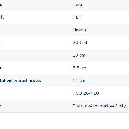
a
Tera
ál
PET
Hnědá
m
200 ml
13 cm
r
5,5 cm
lahvičky pod hrdlo
11 cm
PCO 28/410
Pistolový rozprašovač bílý