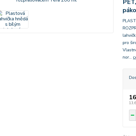
PET,
páko
PLAST
ROZPR
lahvič
pro šir
Vlastn
nor...
c
Dos
16
13,