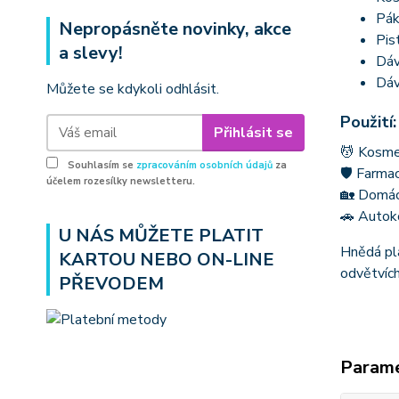
Pák
Nepropásněte novinky, akce
Pis
a slevy!
Dáv
Dáv
Můžete se kdykoli odhlásit.
Použití:
Přihlásit se
💆 Kosmet
Souhlasím se
zpracováním osobních údajů
za
🛡 Farmac
účelem rozesílky newsletteru.
🏡 Domácn
🚗 Autoko
U NÁS MŮŽETE PLATIT
Hnědá pla
KARTOU NEBO ON-LINE
odvětvích
PŘEVODEM
Param