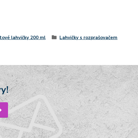
tové lahvičky 200 ml
Lahvičky s rozprašovačem
y!