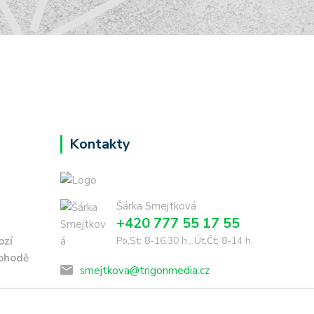
Kontakty
Šárka Smejtková
+420 777 55 17 55
ozí
Po,St: 8-16.30 h., Út,Čt: 8-14 h.
dohodě
smejtkova@trigonmedia.cz