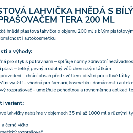
STOVÁ LAHVIČKA HNĚDÁ S BÍL
PRAŠOVAČEM TERA 200 ML
cká hnědá plastová lahvička o objemu 200 ml s bílým pistolovým 
 domácnost i autokosmetiku.
sti a výhody:
á pro styk s potravinami – splňuje normy zdravotní nezávadnos
í plast – lehký, pevný a odolný vůči chemickým látkám
rovedení – chrání obsah před světlem, ideální pro citlivé látky
ální využití – vhodná pro farmacii, kosmetiku, domácnost i auto
vý rozprašovač – umožňuje pohodlnou a rovnoměrnou aplikaci te
i variant:
vé lahvičky nabízíme v objemech 35 ml až 1000 ml s různými ty
é a černé víčko
metický rozprašovač