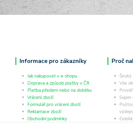
Informace pro zákazníky
Proč na
Jak nakupovat v e-shopu
Široký
Doprava a způsob platby v ČR
Vše sk
Platba předem nebo na dobírku
Prověř
Vrácení zboží
Super 
Formulář pro vrácení zboží
Poštov
Reklamace zboží
výdejn
Obchodní podmínky
Dobírk
Ochrana osobních údajů
Platba