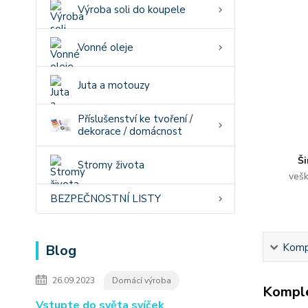
Výroba soli do koupele
Vonné oleje
Juta a motouzy
Příslušenství ke tvoření /
dekorace / domácnost
Ši
Stromy života
vešk
BEZPEČNOSTNÍ LISTY
Kompl
Blog
26.09.2023
Domácí výroba
Komple
Vstupte do světa svíček