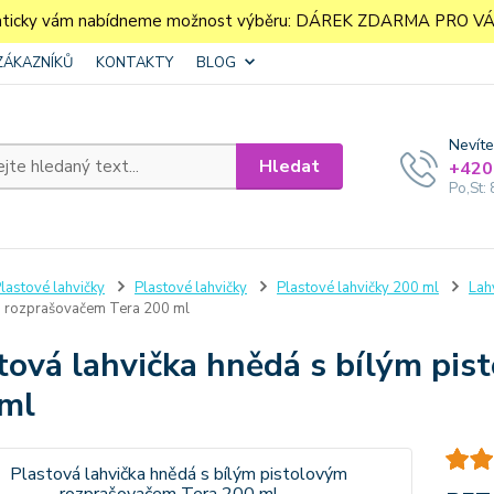
aticky vám nabídneme možnost výběru: DÁREK ZDARMA PRO VÁS. 
ZÁKAZNÍKŮ
KONTAKTY
BLOG
Nevíte
Hledat
+420
Po,St: 
lastové lahvičky
Plastové lahvičky
Plastové lahvičky 200 ml
Lah
m rozprašovačem Tera 200 ml
tová lahvička hnědá s bílým pi
ml