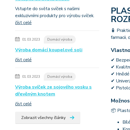
PLA
Vstupte do světa svíček s našimi
exkluzivními produkty pro výrobu svíček.
ROZ
číst celé
🧴 Prakti
farmacii,
01.03.2023
Domácí výroba
Výroba domácí koupelové soli
Vlastno
číst celé
✔ Bezpečn
✔ Kvalitn
✔ Hnědé p
01.03.2023
Domácí výroba
✔ Univerz
Výroba svíček ze sojového vosku s
✔ Pistolo
dřevěným knotem
Možnost
číst celé
📦 Plasto
Zobrazit všechny články
Bíl
Kos