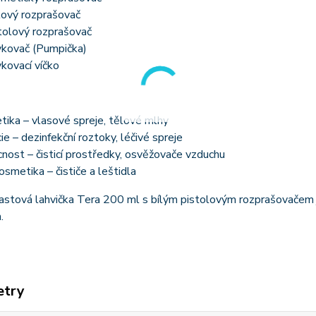
ový rozprašovač
tolový rozprašovač
kovač (Pumpička)
kovací víčko
ika – vlasové spreje, tělové mlhy
ie – dezinfekční roztoky, léčivé spreje
ost – čisticí prostředky, osvěžovače vzduchu
smetika – čističe a leštidla
stová lahvička Tera 200 ml s bílým pistolovým rozprašovačem je 
.
etry