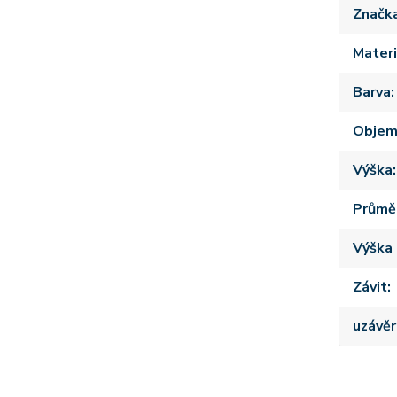
Značk
Materi
Barva
Obje
Výška
Průmě
Výška 
Závit
uzávěr