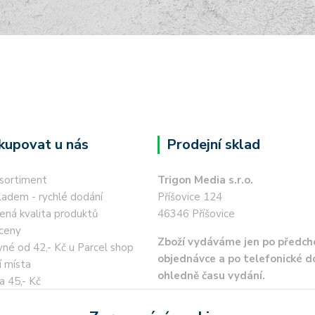
kupovat u nás
Prodejní sklad
 sortiment
Trigon Media s.r.o.
ladem - rychlé dodání
Příšovice 124
ená kvalita produktů
46346 Příšovice
ceny
Zboží vydáváme jen po předch
né od 42,- Kč u Parcel shop
objednávce a po telefonické 
í místa
ohledně času vydání.
a 45,- Kč
 kartou / převodem zdarma