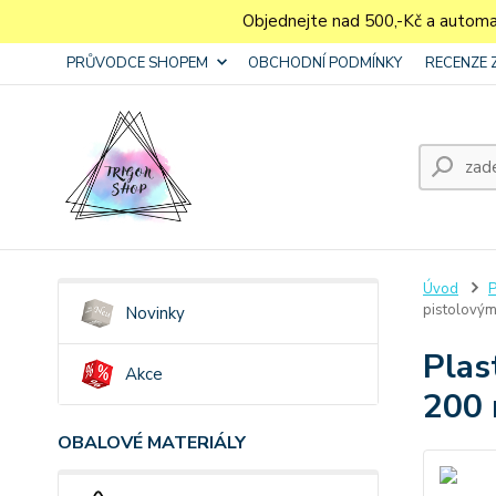
Objednejte nad 500,-Kč a autom
PRŮVODCE SHOPEM
OBCHODNÍ PODMÍNKY
RECENZE 
Úvod
P
pistolový
Novinky
Plas
Akce
200 
OBALOVÉ MATERIÁLY