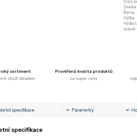
Číslo p
Značka:
Barva:
Výška:
Výška l
uzávěr:
roký sortiment
Prověřená kvalita produktů
eré zboží skladem
za super ceny
exp
etní specifikace
Parametry
Ho
tní specifikace