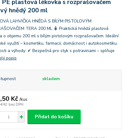
 PE plastová lékovka s rozprašovačem
vý hnědý 200 ml
OVÁ LAHVIČKA HNĚDÁ S BÍLÝM PISTOLOVÝM
AŠOVAČEM TERA 200 ML 🧴 Praktická hnědá plastová
ka o objemu 200 ml s bílým pistolovým rozprašovačem. Ideální
oké využití – kosmetiku, farmacii, domácnost i autokosmetiku.
osti a výhody: ✔ Bezpečná pro styk s potravinami – splňuje
elý popis
tupnost
skladem
,50 Kč
/
kus
64 Kč
bez DPH
Přidat do košíku