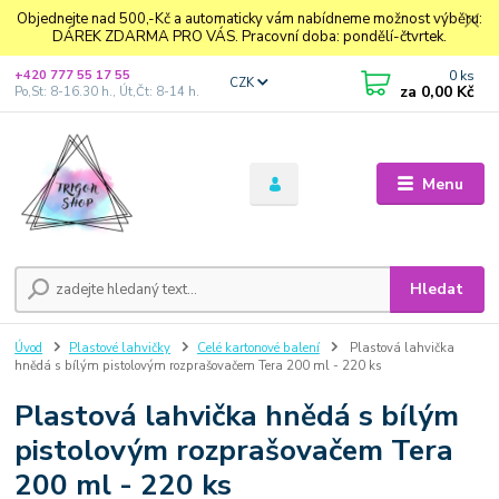
Objednejte nad 500,-Kč a automaticky vám nabídneme možnost výběru:
DÁREK ZDARMA PRO VÁS. Pracovní doba: pondělí-čtvrtek.
0
ks
+420 777 55 17 55
CZK
za
0,00 Kč
Po,St: 8-16.30 h., Út,Čt: 8-14 h.
Menu
Hledat
Úvod
Plastové lahvičky
Celé kartonové balení
Plastová lahvička
hnědá s bílým pistolovým rozprašovačem Tera 200 ml - 220 ks
Plastová lahvička hnědá s bílým
pistolovým rozprašovačem Tera
200 ml - 220 ks