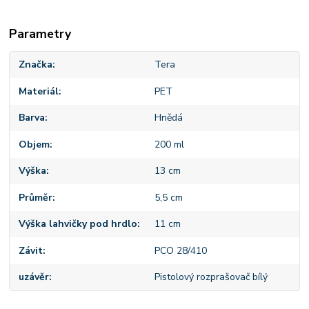
Parametry
Značka
Tera
Materiál
PET
Barva
Hnědá
Objem
200 ml
Výška
13 cm
Průměr
5,5 cm
Výška lahvičky pod hrdlo
11 cm
Závit
PCO 28/410
uzávěr
Pistolový rozprašovač bílý