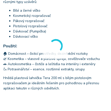
různými typy uzávěrů:
Bílé a černé víčko
Kosmetický rozprašovač
Pákový rozprašovač
Pistolový rozprašovač
Dávkovač (Pumpička)
Dávkovací víčko
Použití:
🏠 Domácnost – čisticí prostředky, dezinfekční roztoky
🌿 Kosmetika – vlasové a pleťové spreje, osvěžovače vzduchu
🚗 Autokosmetika – čističe a leštidla na interiéry i exteriéry
🍶 Potravinářství – esence, rostlinné extrakty, sirupy
Hnědá plastová lahvička Tera 200 ml s bílým pistolovým
rozprašovačem je ideálním řešením pro pohodlnou a přesnou
aplikaci tekutin v různých odvětvích.