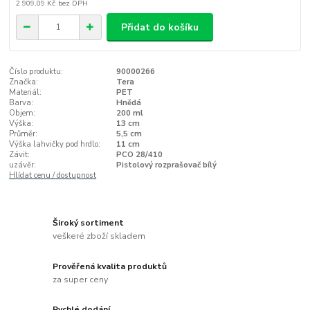
2 909,09 Kč
bez DPH
Přidat do košíku
Číslo produktu:
90000266
Značka:
Tera
Materiál:
PET
Barva:
Hnědá
Objem:
200 ml
Výška:
13 cm
Průměr:
5,5 cm
Výška lahvičky pod hrdlo:
11 cm
Závit:
PCO 28/410
uzávěr:
Pistolový rozprašovač bílý
Hlídat cenu / dostupnost
Široký sortiment
veškeré zboží skladem
Prověřená kvalita produktů
za super ceny
Rychlé dodání