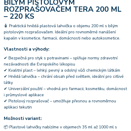
BÍLÝM PISTOLOVÝM
ROZPRAŠOVAČEM TERA 200 ML
– 220 KS
🧴 Praktická hnědá plastová lahvička o objemu 200 ml s bílým
pistolovým rozprašovačem. Ideální pro rovnoměrné nanášení
kapalin v kosmetice, farmacii, domácnosti nebo autokosmetice.
Vlastnosti a výhody:
✔ Bezpečná pro styk s potravinami – splňuje normy zdravotní
nezávadnosti dle Evropského lékopisu
✔ Kvalitní plast – lehký, pevný a odolný vůči chemickým látkám
✔ Hnědá lahvička – chrání obsah před světlem, ideální pro citlivé
látky
✔ Univerzální použití – vhodná pro farmacii, kosmetiku, domácnost
i průmyslové aplikace
✔ Pistolový rozprašovač – umožňuje přesnou a rovnoměrnou
aplikaci tekutin
Možnosti variant:
📦 Plastové lahvičky nabízíme v objemech 35 ml až 1000 ml s