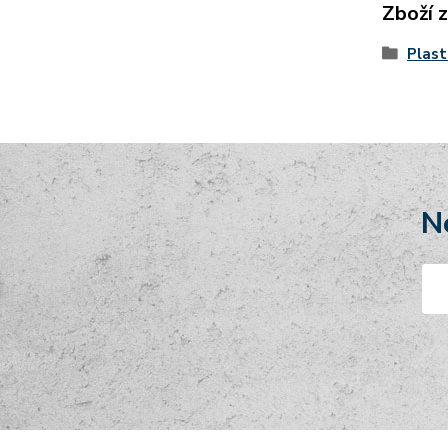
Zboží 
Plast
N