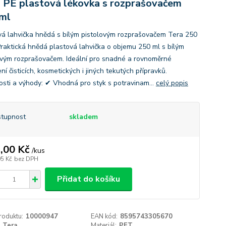
 PE plastová lékovka s rozprašovačem
ml
vá lahvička hnědá s bílým pistolovým rozprašovačem Tera 250
Praktická hnědá plastová lahvička o objemu 250 ml s bílým
ovým rozprašovačem. Ideální pro snadné a rovnoměrné
í čisticích, kosmetických i jiných tekutých přípravků.
osti a výhody: ✔ Vhodná pro styk s potravinam...
celý popis
tupnost
skladem
,00 Kč
/
kus
05 Kč
bez DPH
Přidat do košíku
roduktu:
10000947
EAN kód:
8595743305670
Tera
Materiál:
PET