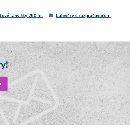
tové lahvičky 250 ml
Lahvičky s rozprašovačem
y!