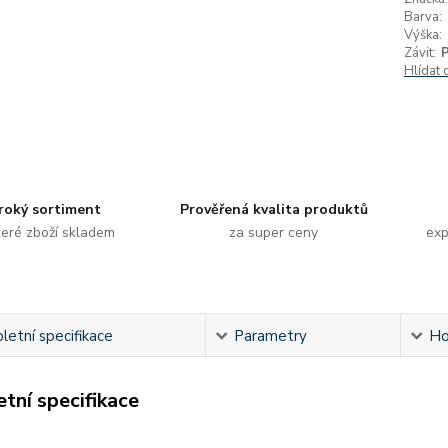
Barva:
Výška:
Závit:
Hlídat 
roký sortiment
Prověřená kvalita produktů
eré zboží skladem
za super ceny
exp
etní specifikace
Parametry
Ho
tní specifikace