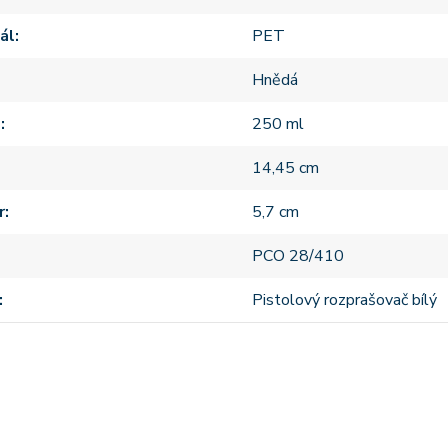
ál
PET
Hnědá
m
250 ml
14,45 cm
r
5,7 cm
PCO 28/410
Pistolový rozprašovač bílý