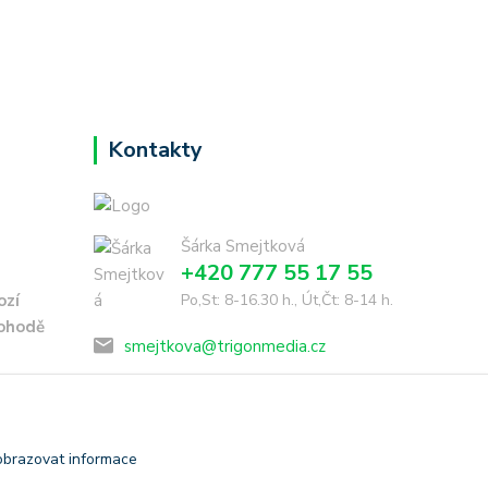
Kontakty
Šárka Smejtková
+420 777 55 17 55
ozí
Po,St: 8-16.30 h., Út,Čt: 8-14 h.
dohodě
smejtkova@trigonmedia.cz
obrazovat informace