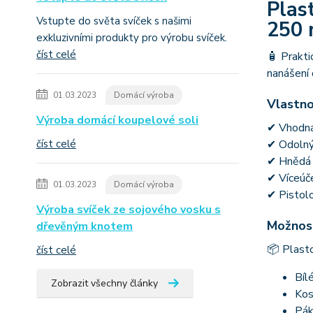
Plas
Vstupte do světa svíček s našimi
250 
exkluzivními produkty pro výrobu svíček.
číst celé
🧴 Prakti
nanášení 
01.03.2023
Domácí výroba
Vlastno
Výroba domácí koupelové soli
✔ Vhodná 
číst celé
✔ Odolný 
✔ Hnědá l
✔ Víceúče
01.03.2023
Domácí výroba
✔ Pistolo
Výroba svíček ze sojového vosku s
Možnost
dřevěným knotem
📦 Plasto
číst celé
Bíl
Zobrazit všechny články
Kos
Pák