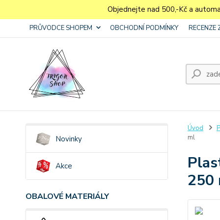
Objednejte nad 500,-Kč a autom
PRŮVODCE SHOPEM
OBCHODNÍ PODMÍNKY
RECENZE 
Úvod
P
ml
Novinky
Plas
Akce
250 
OBALOVÉ MATERIÁLY