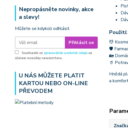
Pis
Nepropásněte novinky, akce
Dáv
a slevy!
Dáv
Můžete se kdykoli odhlásit.
Použití:
💆 Kosmet
Přihlásit se
🛡 Farmac
Souhlasím se
zpracováním osobních údajů
za
🏡 Domác
účelem rozesílky newsletteru.
🥤 Potrav
Hnědá pla
U NÁS MŮŽETE PLATIT
a komfor
KARTOU NEBO ON-LINE
PŘEVODEM
Param
Značk