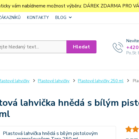
aticky vám nabídneme možnost výběru: DÁREK ZDARMA PRO VÁS. 
ZÁKAZNÍKŮ
KONTAKTY
BLOG
Nevíte
Hledat
+420
Po,St: 
lastové lahvičky
Plastové lahvičky
Plastové lahvičky 250 ml
Pla
tová lahvička hnědá s bílým pi
ml