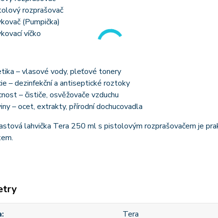
tolový rozprašovač
kovač (Pumpička)
kovací víčko
ika – vlasové vody, pleťové tonery
ie – dezinfekční a antiseptické roztoky
nost – čističe, osvěžovače vzduchu
iny – ocet, extrakty, přírodní dochucovadla
stová lahvička Tera 250 ml s pistolovým rozprašovačem je prakt
tem.
etry
a
Tera