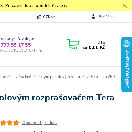
Pracovní doba: pondělí-čtvrtek.
Přihlášení
CZK
 si rady? Zavolejte.
0
ks
 777 55 17 55
za
0,00 Kč
8-16.30 h., Út,Čt: 8-14 h.
stová lahvička hnědá s bílým pistolovým rozprašovačem Tera 250
stolovým rozprašovačem Tera
Ohodnotit produkt