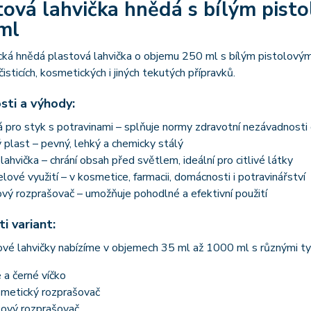
tová lahvička hnědá s bílým pis
ml
cká hnědá plastová lahvička o objemu 250 ml s bílým pistolový
čisticích, kosmetických i jiných tekutých přípravků.
sti a výhody:
pro styk s potravinami – splňuje normy zdravotní nezávadnosti
plast – pevný, lehký a chemicky stálý
ahvička – chrání obsah před světlem, ideální pro citlivé látky
lové využití – v kosmetice, farmacii, domácnosti i potravinářství
vý rozprašovač – umožňuje pohodlné a efektivní použití
i variant:
vé lahvičky nabízíme v objemech 35 ml až 1000 ml s různými ty
é a černé víčko
metický rozprašovač
ový rozprašovač