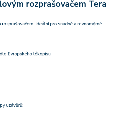
tolovým rozprašovačem Tera
m rozprašovačem. Ideální pro snadné a rovnoměrné
 dle Evropského lékopisu
py uzávěrů: