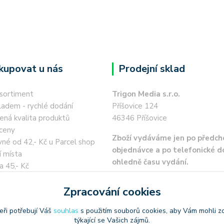
kupovat u nás
Prodejní sklad
 sortiment
Trigon Media s.r.o.
ladem - rychlé dodání
Příšovice 124
ená kvalita produktů
46346 Příšovice
ceny
Zboží vydáváme jen po předch
né od 42,- Kč u Parcel shop
objednávce a po telefonické 
í místa
ohledně času vydání.
a 45,- Kč
 kartou / převodem zdarma
Zpracování cookies
eři potřebují Váš
souhlas
s použitím souborů cookies, aby Vám mohli z
týkající se Vašich zájmů.