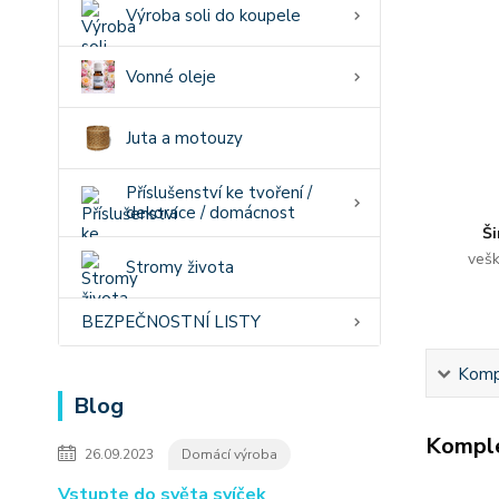
Výroba soli do koupele
Vonné oleje
Juta a motouzy
Příslušenství ke tvoření /
dekorace / domácnost
Ši
vešk
Stromy života
BEZPEČNOSTNÍ LISTY
Kompl
Blog
Komple
26.09.2023
Domácí výroba
Vstupte do světa svíček