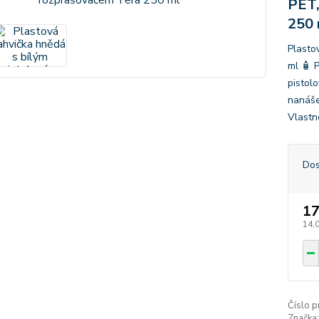
PET,
250 
Plasto
ml 🧴 
pistol
nanášen
Vlastn
Dos
17
14,
Číslo p
Značka: