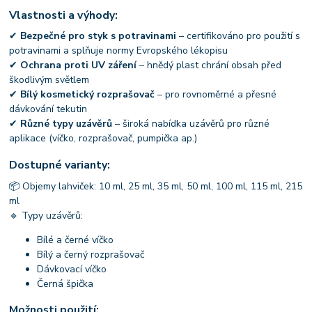
Vlastnosti a výhody:
✔
Bezpečné pro styk s potravinami
– certifikováno pro použití s
potravinami a splňuje normy Evropského lékopisu
✔
Ochrana proti UV záření
– hnědý plast chrání obsah před
škodlivým světlem
✔
Bílý kosmetický rozprašovač
– pro rovnoměrné a přesné
dávkování tekutin
✔
Různé typy uzávěrů
– široká nabídka uzávěrů pro různé
aplikace (víčko, rozprašovač, pumpička ap.)
Dostupné varianty:
📦 Objemy lahviček: 10 ml, 25 ml, 35 ml, 50 ml, 100 ml, 115 ml, 215
ml
🔹 Typy uzávěrů:
Bílé a černé víčko
Bílý a černý rozprašovač
Dávkovací víčko
Černá špička
Možnosti použití: