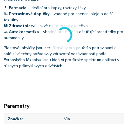
💊
Farmacie
– ideální pro kapky, roztoky, léky
🍶
Potravinové doplňky
– vhodné pro esence, oleje a další
tekutiny
🏥
Zdravotnictví
– skvělé pro roztoky a léčiva
🚗
Autokosmetika
– vhodné pro čisticí a ošetřující prostředky pro
automobily
Plastové lahvičky jsou certifikovány pro použití s potravinami a
splňují všechny požadavky zdravotní nezávadnosti podle
Evropského lékopisu. Jsou ideální pro široké spektrum aplikací v
různých průmyslových odvětvích.
Parametry
Značka
Via