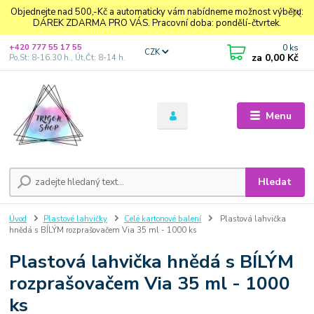
Objednejte nad 500,-Kč a automaticky vám nabídneme možnost výběru:
DÁREK ZDARMA PRO VÁS. Pracovní doba: pondělí-čtvrtek.
0
ks
+420 777 55 17 55
CZK
za
0,00 Kč
Po,St: 8-16.30 h., Út,Čt: 8-14 h.
Menu
Hledat
Úvod
Plastové lahvičky
Celé kartonové balení
Plastová lahvička
hnědá s BÍLÝM rozprašovačem Via 35 ml - 1000 ks
Plastová lahvička hnědá s BÍLÝM
rozprašovačem Via 35 ml - 1000
ks