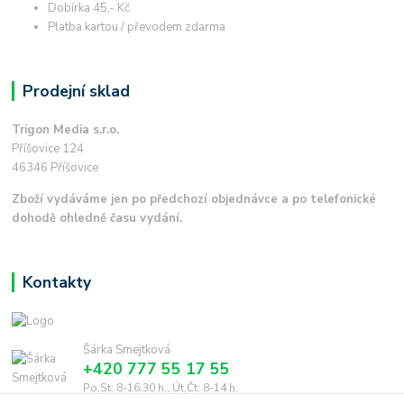
Dobírka 45,- Kč
Platba kartou / převodem zdarma
Prodejní sklad
Trigon Media s.r.o.
Příšovice 124
46346 Příšovice
Zboží vydáváme jen po předchozí objednávce a po telefonické
dohodě ohledně času vydání.
Kontakty
Šárka Smejtková
+420 777 55 17 55
Po,St: 8-16.30 h., Út,Čt: 8-14 h.