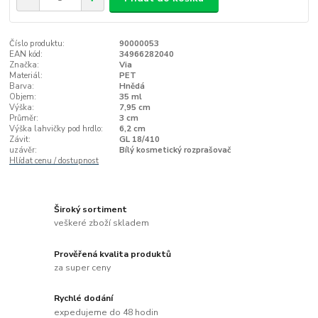
Číslo produktu:
90000053
EAN kód:
34966282040
Značka:
Via
Materiál:
PET
Barva:
Hnědá
Objem:
35 ml
Výška:
7,95 cm
Průměr:
3 cm
Výška lahvičky pod hrdlo:
6,2 cm
Závit:
GL 18/410
uzávěr:
Bílý kosmetický rozprašovač
Hlídat cenu / dostupnost
Široký sortiment
veškeré zboží skladem
Prověřená kvalita produktů
za super ceny
Rychlé dodání
expedujeme do 48 hodin