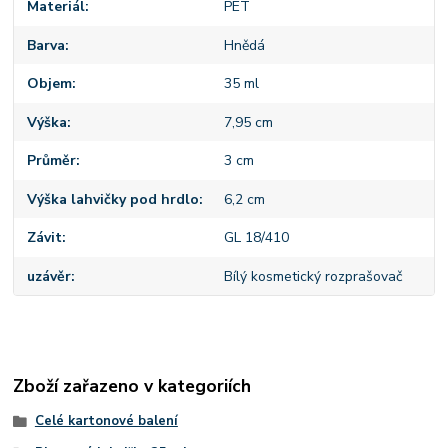
Materiál
PET
Barva
Hnědá
Objem
35 ml
Výška
7,95 cm
Průměr
3 cm
Výška lahvičky pod hrdlo
6,2 cm
Závit
GL 18/410
uzávěr
Bílý kosmetický rozprašovač
Zboží zařazeno v kategoriích
Celé kartonové balení