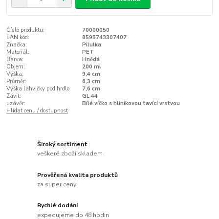
Číslo produktu:
70000050
EAN kód:
8595743307407
Značka:
Pilulka
Materiál:
PET
Barva:
Hnědá
Objem:
200 ml
Výška:
9,4 cm
Průměr:
6,3 cm
Výška lahvičky pod hrdlo:
7,6 cm
Závit:
GL 44
uzávěr:
Bílé víčko s hliníkovou tavící vrstvou
Hlídat cenu / dostupnost
Široký sortiment
veškeré zboží skladem
Prověřená kvalita produktů
za super ceny
Rychlé dodání
expedujeme do 48 hodin