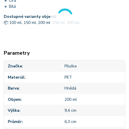
🔹 Čirá
🔹 Bílá
Dostupné varianty objemů
📦 100 ml, 150 ml, 200 ml, 250 ml, 300 ml
Parametry
Značka
Pilulka
Materiál
PET
Barva
Hnědá
Objem
200 ml
Výška
9,4 cm
Průměr
6,3 cm