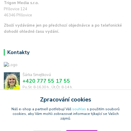
Trigon Media s.r.o.
Příšovice 124
46346 Příšovice
Zboží vydáváme jen po předchozí objednávce a po telefonické
dohodě ohledně času vydání.
Kontakty
Šárka Smejtková
+420 777 55 17 55
Po,St: 8-16.30 h., Út,Čt: 8-14 h.
Zpracování cookies
smejtkova@trigonmedia.cz
Náš e-shop a partneři potřebují Váš
souhlas
s použitím souborů
cookies, aby Vám mohli zobrazovat informace týkající se Vašich
zájmů.