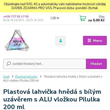
Objednejte nad 500,-Kč a automaticky vám nabídneme možnost výběru:
DÁREK ZDARMA PRO VÁS. Pracovní doba: pondělí-čtvrtek.
0
ks
+420 777 55 17 55
CZK
za
0,00 Kč
Po,St: 8-16.30 h., Út,Čt: 8-14 h.
Menu
Hledat
Úvod
Plastové lahvičky
Plastová lahvička hnědá s bílým uzávěrem s
ALU vložkou Pilulka 200 ml
Plastová lahvička hnědá s bílým
uzávěrem s ALU vložkou Pilulka
200 ml