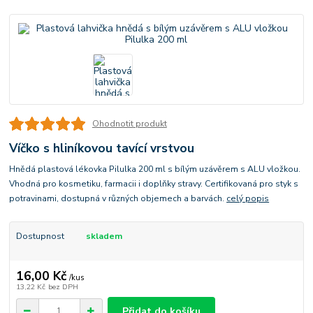
Ohodnotit produkt
Víčko s hliníkovou tavící vrstvou
Hnědá plastová lékovka Pilulka 200 ml s bílým uzávěrem s ALU vložkou.
Vhodná pro kosmetiku, farmacii i doplňky stravy. Certifikovaná pro styk s
potravinami, dostupná v různých objemech a barvách.
celý popis
Dostupnost
skladem
16,00 Kč
/
kus
13,22 Kč
bez DPH
Přidat do košíku