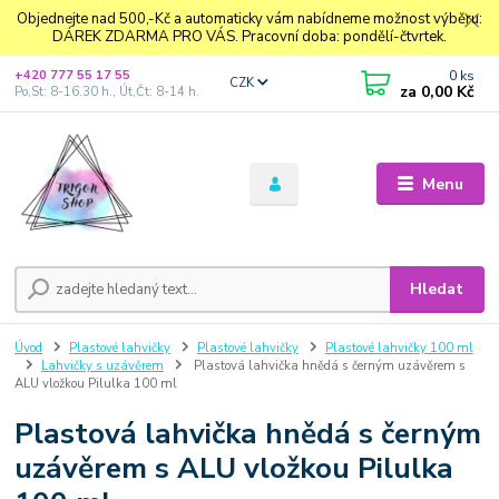
Objednejte nad 500,-Kč a automaticky vám nabídneme možnost výběru:
DÁREK ZDARMA PRO VÁS. Pracovní doba: pondělí-čtvrtek.
0
ks
+420 777 55 17 55
CZK
za
0,00 Kč
Po,St: 8-16.30 h., Út,Čt: 8-14 h.
Menu
Hledat
Úvod
Plastové lahvičky
Plastové lahvičky
Plastové lahvičky 100 ml
Lahvičky s uzávěrem
Plastová lahvička hnědá s černým uzávěrem s
ALU vložkou Pilulka 100 ml
Plastová lahvička hnědá s černým
uzávěrem s ALU vložkou Pilulka