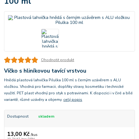
100 ml
Ohodnotit produkt
Víčko s hliníkovou tavící vrstvou
Hnědá plastová lahvička Pilulka 100 ml s černým uzávěrem s ALU
vložkou. Vhodná pro farmacii, doplňky stravy, kosmetiku i technické
využití. PET plast vhodný pro styk s potravinami. K dispozici i v čiré a bílé
variantě, různé uzávěry a objemy.
celý popis
Dostupnost
skladem
13,00 Kč
/
kus
10,74 Kč
bez DPH