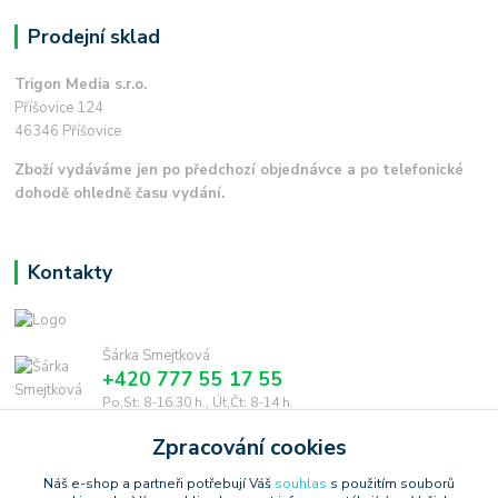
Prodejní sklad
Trigon Media s.r.o.
Příšovice 124
46346 Příšovice
Zboží vydáváme jen po předchozí objednávce a po telefonické
dohodě ohledně času vydání.
Kontakty
Šárka Smejtková
+420 777 55 17 55
Po,St: 8-16.30 h., Út,Čt: 8-14 h.
Zpracování cookies
smejtkova@trigonmedia.cz
Náš e-shop a partneři potřebují Váš
souhlas
s použitím souborů