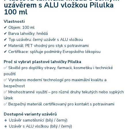
uzávěrem s ALU vložkou Pilulka
100 ml
Vlastnosti
✔ Objem: 100 ml
✔ Barva lahvičky: hnědá
✔ Typ uzávěru: černý uzávěr s ALU vložkou
✔ Materiál: PET vhodný pro styk s potravinami
✔ Certifikace: splňuje podmínky Evropského lékopisu
Proč si vybrat plastové lahvičky Pilulka
✅ Skvělé pro doplňky stravy, farmacii, kosmetiku i technické
použití
✅ Vyrobeno moderní technologií pro maximální kvalitu a
bezpečnost
✅ Mnohostranné využití – pro různé druhy tekutých nebo sypkých
látek
✅ Bezpečný materiál certifikovaný pro kontakt s potravinami
Dostupné varianty uzávěrů
🔹 Uzávěr samotěsnící (bílý / černý)
🔹 Uzávěr s ALU vložkou (bílý / černý)