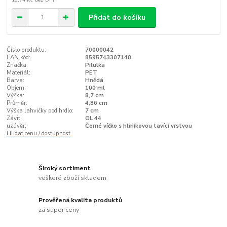
Přidat do košíku
Číslo produktu:
70000042
EAN kód:
8595743307148
Značka:
Pilulka
Materiál:
PET
Barva:
Hnědá
Objem:
100 ml
Výška:
8,7 cm
Průměr:
4,86 cm
Výška lahvičky pod hrdlo:
7 cm
Závit:
GL 44
uzávěr:
Černé víčko s hliníkovou tavící vrstvou
Hlídat cenu / dostupnost
Široký sortiment
veškeré zboží skladem
Prověřená kvalita produktů
za super ceny