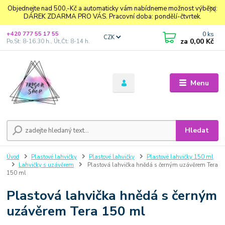
Objednejte nad 500,-Kč a automaticky vám nabídneme možnost výběru:
DÁREK ZDARMA PRO VÁS. Pracovní doba: pondělí-čtvrtek.
0
ks
+420 777 55 17 55
CZK
za
0,00 Kč
Po,St: 8-16.30 h., Út,Čt: 8-14 h.
Menu
Hledat
Úvod
Plastové lahvičky
Plastové lahvičky
Plastové lahvičky 150 ml
Lahvičky s uzávěrem
Plastová lahvička hnědá s černým uzávěrem Tera
150 ml
Plastová lahvička hnědá s černým
uzávěrem Tera 150 ml