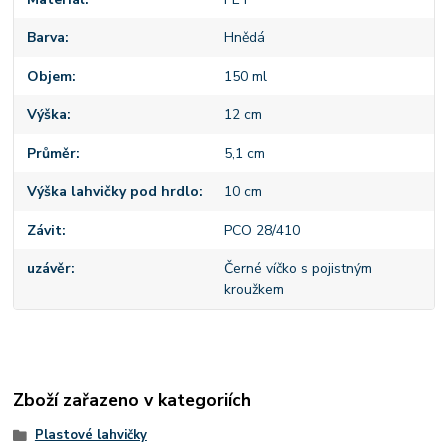
Barva
Hnědá
Objem
150 ml
Výška
12 cm
Průměr
5,1 cm
Výška lahvičky pod hrdlo
10 cm
Závit
PCO 28/410
uzávěr
Černé víčko s pojistným
kroužkem
Zboží zařazeno v kategoriích
Plastové lahvičky