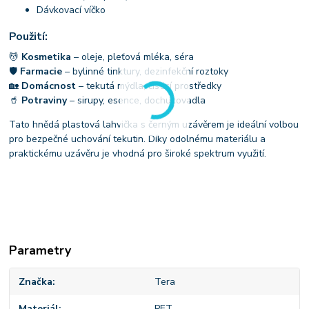
Dávkovací víčko
Použití:
💆
Kosmetika
– oleje, pleťová mléka, séra
🛡
Farmacie
– bylinné tinktury, dezinfekční roztoky
🏡
Domácnost
– tekutá mýdla, čisticí prostředky
🥤
Potraviny
– sirupy, esence, dochucovadla
Tato hnědá plastová lahvička s černým uzávěrem je ideální volbou
pro bezpečné uchování tekutin. Díky odolnému materiálu a
praktickému uzávěru je vhodná pro široké spektrum využití.
Parametry
Značka
Tera
Materiál
PET