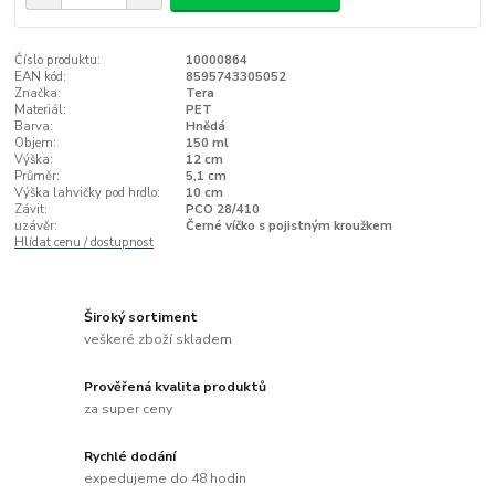
Číslo produktu:
10000864
EAN kód:
8595743305052
Značka:
Tera
Materiál:
PET
Barva:
Hnědá
Objem:
150 ml
Výška:
12 cm
Průměr:
5,1 cm
Výška lahvičky pod hrdlo:
10 cm
Závit:
PCO 28/410
uzávěr:
Černé víčko s pojistným kroužkem
Hlídat cenu / dostupnost
Široký sortiment
veškeré zboží skladem
Prověřená kvalita produktů
za super ceny
Rychlé dodání
expedujeme do 48 hodin