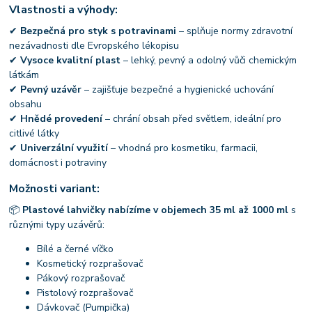
Vlastnosti a výhody:
✔
Bezpečná pro styk s potravinami
– splňuje normy zdravotní
nezávadnosti dle Evropského lékopisu
✔
Vysoce kvalitní plast
– lehký, pevný a odolný vůči chemickým
látkám
✔
Pevný uzávěr
– zajišťuje bezpečné a hygienické uchování
obsahu
✔
Hnědé provedení
– chrání obsah před světlem, ideální pro
citlivé látky
✔
Univerzální využití
– vhodná pro kosmetiku, farmacii,
domácnost i potraviny
Možnosti variant:
📦
Plastové lahvičky nabízíme v objemech 35 ml až 1000 ml
s
různými typy uzávěrů:
Bílé a černé víčko
Kosmetický rozprašovač
Pákový rozprašovač
Pistolový rozprašovač
Dávkovač (Pumpička)