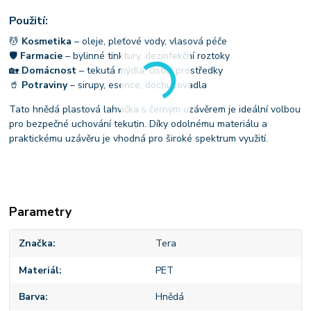
Použití:
💆
Kosmetika
– oleje, pleťové vody, vlasová péče
🛡
Farmacie
– bylinné tinktury, dezinfekční roztoky
🏡
Domácnost
– tekutá mýdla, čisticí prostředky
🥤
Potraviny
– sirupy, esence, dochucovadla
Tato hnědá plastová lahvička s černým uzávěrem je ideální volbou
pro bezpečné uchování tekutin. Díky odolnému materiálu a
praktickému uzávěru je vhodná pro široké spektrum využití.
Parametry
Značka
Tera
Materiál
PET
Barva
Hnědá