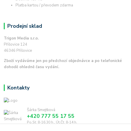
Platba kartou / převodem zdarma
Prodejní sklad
Trigon Media s.r.o.
Příšovice 124
46346 Příšovice
Zboží vydáváme jen po předchozí objednávce a po telefonické
dohodě ohledně času vydání.
Kontakty
Šárka Smejtková
+420 777 55 17 55
Po,St: 8-16.30 h., Út,Čt: 8-14 h.