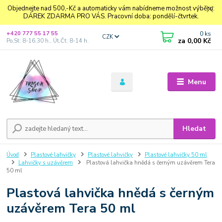
Objednejte nad 500,-Kč a automaticky vám nabídneme možnost výběru:
DÁREK ZDARMA PRO VÁS. Pracovní doba: pondělí-čtvrtek.
0
ks
+420 777 55 17 55
CZK
za
0,00 Kč
Po,St: 8-16.30 h., Út,Čt: 8-14 h.
Menu
Hledat
Úvod
Plastové lahvičky
Plastové lahvičky
Plastové lahvičky 50 ml
Lahvičky s uzávěrem
Plastová lahvička hnědá s černým uzávěrem Tera
50 ml
Plastová lahvička hnědá s černým
uzávěrem Tera 50 ml