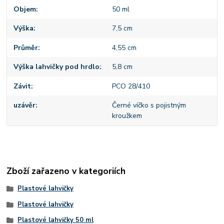
Objem
50 ml
Výška
7,5 cm
Průměr
4,55 cm
Výška lahvičky pod hrdlo
5,8 cm
Závit
PCO 28/410
uzávěr
Černé víčko s pojistným
kroužkem
Zboží zařazeno v kategoriích
Plastové lahvičky
Plastové lahvičky
Plastové lahvičky 50 ml