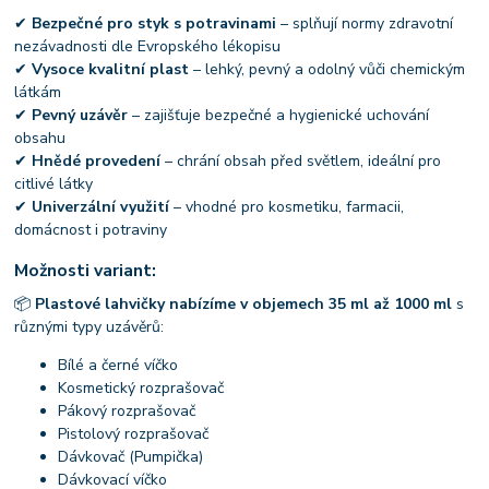
✔
Bezpečné pro styk s potravinami
– splňují normy zdravotní
nezávadnosti dle Evropského lékopisu
✔
Vysoce kvalitní plast
– lehký, pevný a odolný vůči chemickým
látkám
✔
Pevný uzávěr
– zajišťuje bezpečné a hygienické uchování
obsahu
✔
Hnědé provedení
– chrání obsah před světlem, ideální pro
citlivé látky
✔
Univerzální využití
– vhodné pro kosmetiku, farmacii,
domácnost i potraviny
Možnosti variant:
📦
Plastové lahvičky nabízíme v objemech 35 ml až 1000 ml
s
různými typy uzávěrů:
Bílé a černé víčko
Kosmetický rozprašovač
Pákový rozprašovač
Pistolový rozprašovač
Dávkovač (Pumpička)
Dávkovací víčko