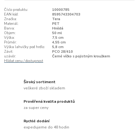
Číslo produktu:
10000785
EAN kód:
8595743304703
Značka:
Tera
Materiál:
PET
Barva:
Hnědá
Objem:
50 ml
Výška:
7,5 cm
Průměr:
4,55 cm
Výška lahvičky pod hrdlo:
5,8 cm
Závit:
PCO 28/410
uzávěr:
Černé víčko s pojistným kroužkem
Hlídat cenu / dostupnost
Široký sortiment
veškeré zboží skladem
Prověřená kvalita produktů
za super ceny
Rychlé dodání
expedujeme do 48 hodin