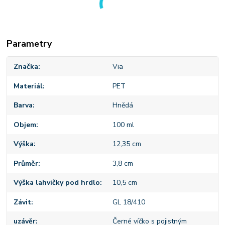
Parametry
Značka
Via
Materiál
PET
Barva
Hnědá
Objem
100 ml
Výška
12,35 cm
Průměr
3,8 cm
Výška lahvičky pod hrdlo
10,5 cm
Závit
GL 18/410
uzávěr
Černé víčko s pojistným