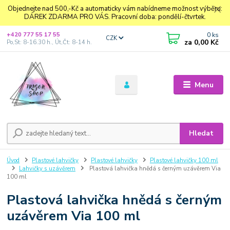
Objednejte nad 500,-Kč a automaticky vám nabídneme možnost výběru:
DÁREK ZDARMA PRO VÁS. Pracovní doba: pondělí-čtvrtek.
0
ks
+420 777 55 17 55
CZK
za
0,00 Kč
Po,St: 8-16.30 h., Út,Čt: 8-14 h.
Menu
Hledat
Úvod
Plastové lahvičky
Plastové lahvičky
Plastové lahvičky 100 ml
Lahvičky s uzávěrem
Plastová lahvička hnědá s černým uzávěrem Via
100 ml
Plastová lahvička hnědá s černým
uzávěrem Via 100 ml