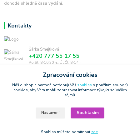
dohodě ohledně času vydání.
Kontakty
Šárka Smejtková
+420 777 55 17 55
Po,St: 8-16.30 h., Út,Čt: 8-14 h.
Zpracování cookies
smejtkova@trigonmedia.cz
Náš e-shop a partneři potřebují Váš
souhlas
s použitím souborů
cookies, aby Vám mohli zobrazovat informace týkající se Vašich
zájmů.
Souhlasím
Nastavení
Copyright © 2006-2025 TrigonShop.cz - bez souhlasu nelze používat
produktové obrázky
Vytvořeno na
Eshop-rychle.cz
Souhlas můžete odmítnout
zde
.