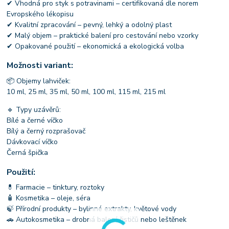
✔ Vhodná pro styk s potravinami – certifikovaná dle norem
Evropského lékopisu
✔ Kvalitní zpracování – pevný, lehký a odolný plast
✔ Malý objem – praktické balení pro cestování nebo vzorky
✔ Opakované použití – ekonomická a ekologická volba
Možnosti variant:
📦 Objemy lahviček:
10 ml, 25 ml, 35 ml, 50 ml, 100 ml, 115 ml, 215 ml
🔹 Typy uzávěrů:
Bílé a černé víčko
Bílý a černý rozprašovač
Dávkovací víčko
Černá špička
Použití:
💊 Farmacie – tinktury, roztoky
🧴 Kosmetika – oleje, séra
🍃 Přírodní produkty – bylinné extrakty, květové vody
🚗 Autokosmetika – drobná balení čističů nebo leštěnek