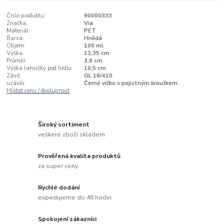
Číslo produktu:
90000333
Značka:
Via
Materiál:
PET
Barva:
Hnědá
Objem:
100 ml
Výška:
12,35 cm
Průměr:
3,8 cm
Výška lahvičky pod hrdlo:
10,5 cm
Závit:
GL 18/410
uzávěr:
Černé víčko s pojistným kroužkem
Hlídat cenu / dostupnost
Široký sortiment
veškeré zboží skladem
Prověřená kvalita produktů
za super ceny
Rychlé dodání
expedujeme do 48 hodin
Spokojení zákazníci