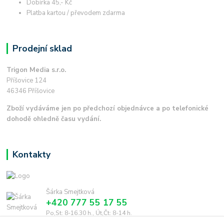
Dobírka 45,- Kč
Platba kartou / převodem zdarma
Prodejní sklad
Trigon Media s.r.o.
Příšovice 124
46346 Příšovice
Zboží vydáváme jen po předchozí objednávce a po telefonické
dohodě ohledně času vydání.
Kontakty
Šárka Smejtková
+420 777 55 17 55
Po,St: 8-16.30 h., Út,Čt: 8-14 h.