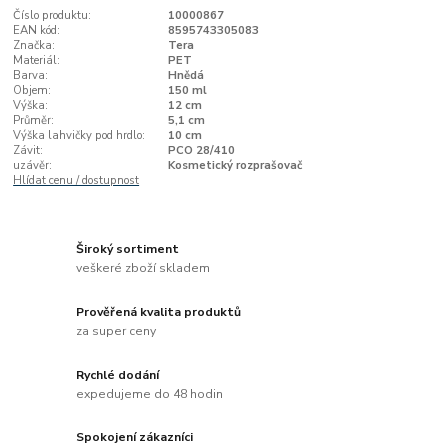
Číslo produktu:
10000867
EAN kód:
8595743305083
Značka:
Tera
Materiál:
PET
Barva:
Hnědá
Objem:
150 ml
Výška:
12 cm
Průměr:
5,1 cm
Výška lahvičky pod hrdlo:
10 cm
Závit:
PCO 28/410
uzávěr:
Kosmetický rozprašovač
Hlídat cenu / dostupnost
Široký sortiment
veškeré zboží skladem
Prověřená kvalita produktů
za super ceny
Rychlé dodání
expedujeme do 48 hodin
Spokojení zákazníci