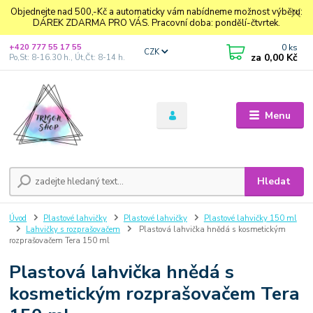
Objednejte nad 500,-Kč a automaticky vám nabídneme možnost výběru:
DÁREK ZDARMA PRO VÁS. Pracovní doba: pondělí-čtvrtek.
0
ks
+420 777 55 17 55
CZK
za
0,00 Kč
Po,St: 8-16.30 h., Út,Čt: 8-14 h.
Menu
Hledat
Úvod
Plastové lahvičky
Plastové lahvičky
Plastové lahvičky 150 ml
Lahvičky s rozprašovačem
Plastová lahvička hnědá s kosmetickým
rozprašovačem Tera 150 ml
Plastová lahvička hnědá s
kosmetickým rozprašovačem Tera