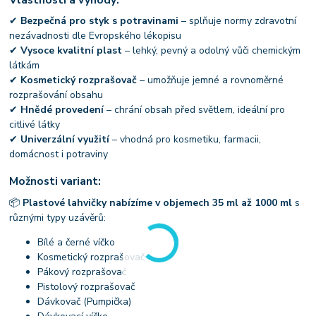
✔
Bezpečná pro styk s potravinami
– splňuje normy zdravotní
nezávadnosti dle Evropského lékopisu
✔
Vysoce kvalitní plast
– lehký, pevný a odolný vůči chemickým
látkám
✔
Kosmetický rozprašovač
– umožňuje jemné a rovnoměrné
rozprašování obsahu
✔
Hnědé provedení
– chrání obsah před světlem, ideální pro
citlivé látky
✔
Univerzální využití
– vhodná pro kosmetiku, farmacii,
domácnost i potraviny
Možnosti variant:
📦
Plastové lahvičky nabízíme v objemech 35 ml až 1000 ml
s
různými typy uzávěrů:
Bílé a černé víčko
Kosmetický rozprašovač
Pákový rozprašovač
Pistolový rozprašovač
Dávkovač (Pumpička)