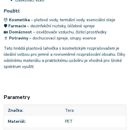
Dávkovací víčko
Použití:
💆
Kosmetika
– pleťové vody, termální vody, esenciální oleje
🛡
Farmacie
– dezinfekční roztoky, léčebné spreje
🏡
Domácnost
– osvěžovače vzduchu, čisticí prostředky
🥤
Potraviny
– dochucovací spreje, sirupy, esence
Tato hnědá plastová lahvička s kosmetickým rozprašovačem je
ideální volbou pro jemné a rovnoměrné rozprašování obsahu. Díky
odolnému materiálu a praktickému uzávěru je vhodná pro široké
spektrum využití.
Parametry
Značka
Tera
Materiál
PET