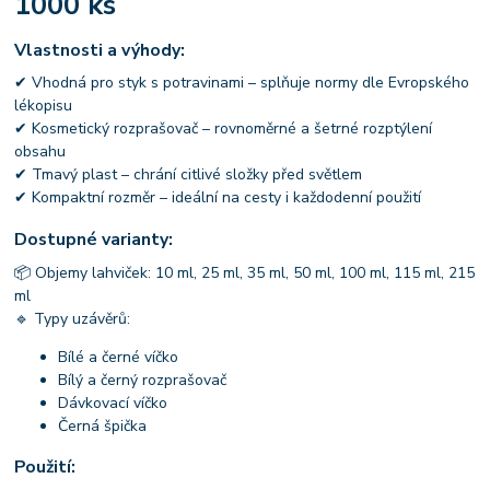
1000 ks
Vlastnosti a výhody:
✔ Vhodná pro styk s potravinami – splňuje normy dle Evropského
lékopisu
✔ Kosmetický rozprašovač – rovnoměrné a šetrné rozptýlení
obsahu
✔ Tmavý plast – chrání citlivé složky před světlem
✔ Kompaktní rozměr – ideální na cesty i každodenní použití
Dostupné varianty:
📦 Objemy lahviček: 10 ml, 25 ml, 35 ml, 50 ml, 100 ml, 115 ml, 215
ml
🔹 Typy uzávěrů:
Bílé a černé víčko
Bílý a černý rozprašovač
Dávkovací víčko
Černá špička
Použití: