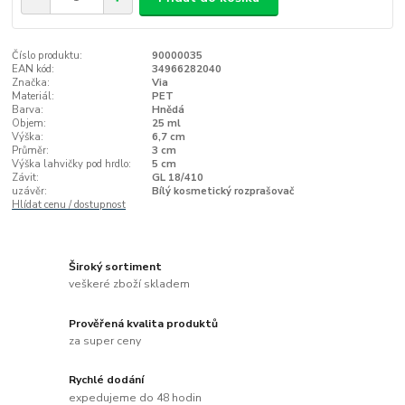
Číslo produktu:
90000035
EAN kód:
34966282040
Značka:
Via
Materiál:
PET
Barva:
Hnědá
Objem:
25 ml
Výška:
6,7 cm
Průměr:
3 cm
Výška lahvičky pod hrdlo:
5 cm
Závit:
GL 18/410
uzávěr:
Bílý kosmetický rozprašovač
Hlídat cenu / dostupnost
Široký sortiment
veškeré zboží skladem
Prověřená kvalita produktů
za super ceny
Rychlé dodání
expedujeme do 48 hodin