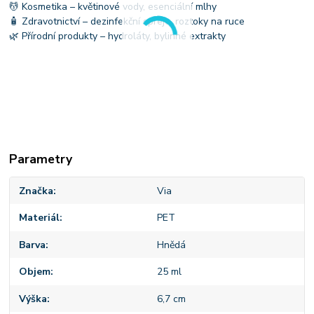
💆 Kosmetika – květinové vody, esenciální mlhy
🧴 Zdravotnictví – dezinfekční spreje, roztoky na ruce
🌿 Přírodní produkty – hydroláty, bylinné extrakty
Parametry
Značka
Via
Materiál
PET
Barva
Hnědá
Objem
25 ml
Výška
6,7 cm