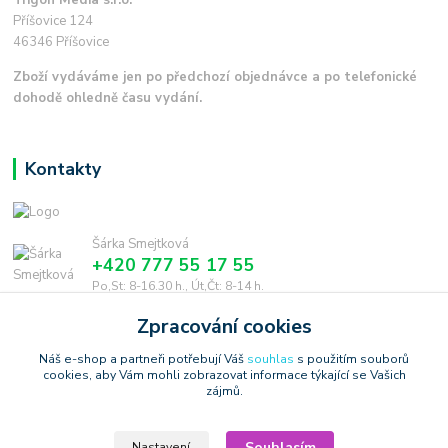
Trigon Media s.r.o.
Příšovice 124
46346 Příšovice
Zboží vydáváme jen po předchozí objednávce a po telefonické
dohodě ohledně času vydání.
Kontakty
Šárka Smejtková
+420 777 55 17 55
Po,St: 8-16.30 h., Út,Čt: 8-14 h.
Zpracování cookies
smejtkova@trigonmedia.cz
Náš e-shop a partneři potřebují Váš
souhlas
s použitím souborů
cookies, aby Vám mohli zobrazovat informace týkající se Vašich
zájmů.
Souhlasím
Nastavení