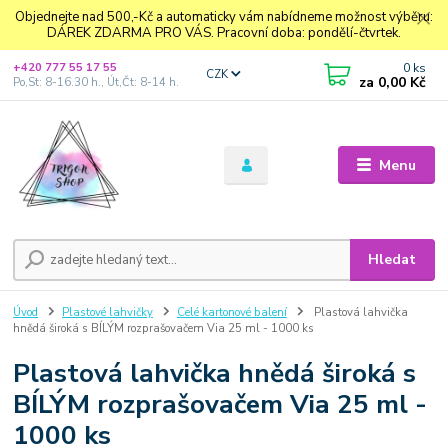
Objednejte nad 500,-Kč a automaticky vám nabídneme možnost výběru:
DÁREK ZDARMA PRO VÁS. Pracovní doba: pondělí-čtvrtek.
0
ks
+420 777 55 17 55
CZK
za
0,00 Kč
Po,St: 8-16.30 h., Út,Čt: 8-14 h.
Menu
Hledat
Úvod
Plastové lahvičky
Celé kartonové balení
Plastová lahvička
hnědá široká s BÍLÝM rozprašovačem Via 25 ml - 1000 ks
Plastová lahvička hnědá široká s
BÍLÝM rozprašovačem Via 25 ml -
1000 ks