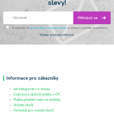
slevy!
Přihlásit se
Souhlasím se
zpracováním osobních údajů
za účelem rozesílky newsletteru.
Můžete se kdykoli odhlásit.
Informace pro zákazníky
Jak nakupovat v e-shopu
Doprava a způsob platby v ČR
Platba předem nebo na dobírku
Vrácení zboží
Formulář pro vrácení zboží