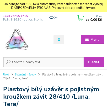
Objednejte nad 500,-Kč a automaticky vám nabídneme možnost výběru:
DÁREK ZDARMA PRO VÁS. Pracovní doba: pondělí-čtvrtek.
0
ks
+420 777 55 17 55
CZK
za
0,00 Kč
Po,St: 8-16.30 h., Út,Čt: 8-14 h.
Menu
Hledat
Úvod
Skleněné nádoby
Plastový bílý uzávěr s pojistným kroužkem závit
28/410 /Luna, Tera/
Plastový bílý uzávěr s pojistným
kroužkem závit 28/410 /Luna,
Tera/