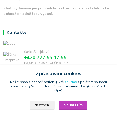
Zboží vydáváme jen po předchozí objednávce a po telefonické
dohodě ohledně času vydání.
Kontakty
Šárka Smejtková
+420 777 55 17 55
Po,St: 8-16.30 h., Út,Čt: 8-14 h.
Zpracování cookies
smejtkova@trigonmedia.cz
Náš e-shop a partneři potřebují Váš
souhlas
s použitím souborů
cookies, aby Vám mohli zobrazovat informace týkající se Vašich
zájmů.
Souhlasím
Nastavení
Copyright © 2006-2025 TrigonShop.cz - bez souhlasu nelze používat
produktové obrázky