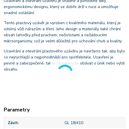
Uzavírání a otevírání uzávěru je snadné a pohodlné díky
ergonomickému designu, který se dobře drží v ruce a umožňuje
snadné ovládání.
Tento plastový uzávěr je vyroben z kvalitního materiálu, který je
odolný vůči nárazům a tření. Jeho design a materiály také chrání
obsah lahvičky před prachem, nečistotami a nežádoucími
mikroorganismy, což je velmi důležité pro uchování chuti a kvality.
Uzavírání a otevírání plastového uzávěru je navrženo tak, aby bylo
co nejrychlejší a nejpohodlnější pro spotřebitele. Uzavření je
pevné a zabezpečené, takže se nemusíte obávat o únik nebo vylití
obsahu.
Parametry
Závit
GL 18/410