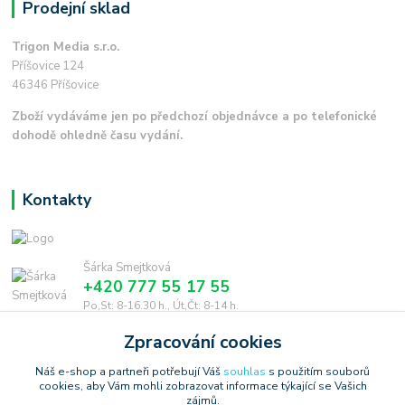
Prodejní sklad
Trigon Media s.r.o.
Příšovice 124
46346 Příšovice
Zboží vydáváme jen po předchozí objednávce a po telefonické
dohodě ohledně času vydání.
Kontakty
Šárka Smejtková
+420 777 55 17 55
Po,St: 8-16.30 h., Út,Čt: 8-14 h.
Zpracování cookies
smejtkova@trigonmedia.cz
Náš e-shop a partneři potřebují Váš
souhlas
s použitím souborů
cookies, aby Vám mohli zobrazovat informace týkající se Vašich
zájmů.