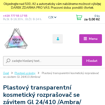
Objednejte nad 500,-Kč a automaticky vám nabídneme možnost výběru:
DÁREK ZDARMA PRO VÁS. Pracovní doba: pondělí-čtvrtek.
0
ks
+420 777 55 17 55
CZK
za
0,00 Kč
Po,St: 8-16.30 h., Út,Čt: 8-14 h.
Menu
Hledat
Úvod
Plastové uzávěry
Plastový transparentní kosmetický rozprašovač
se závitem Gl 24/410 /Ambra/
Plastový transparentní
kosmetický rozprašovač se
závitem Gl 24/410 /Ambra/