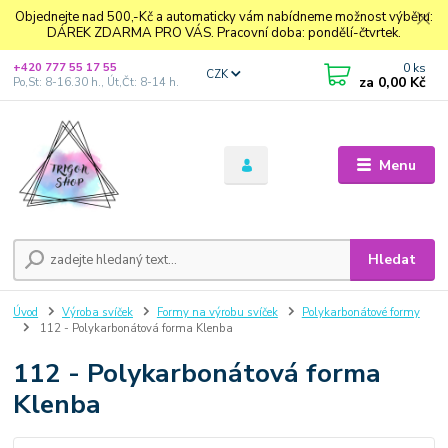
Objednejte nad 500,-Kč a automaticky vám nabídneme možnost výběru:
DÁREK ZDARMA PRO VÁS. Pracovní doba: pondělí-čtvrtek.
0
ks
+420 777 55 17 55
CZK
za
0,00 Kč
Po,St: 8-16.30 h., Út,Čt: 8-14 h.
Menu
Hledat
Úvod
Výroba svíček
Formy na výrobu svíček
Polykarbonátové formy
112 - Polykarbonátová forma Klenba
112 - Polykarbonátová forma
Klenba