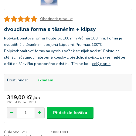
Ohodnotit produkt
dvoudílná forma s těsněním + klipsy
Polykarbonátová forma Koule pr. 100 mm Průměr 100 mm. Forma je
dvoudílná s těsněním, spojená klipsami. Pro max. 100°C.
Polykarbonátové formy na výrobu svíček se nijak nečistí. Pokud na
stěnách zůstanou nalepené kousky z předchozí svíčky, pak je nejlépe
odlít další svíčku podobného odstínu. Tím se ko...
celý popis
Dostupnost
skladem
319,00 Kč
/
kus
263,64 Kč
bez DPH
Přidat do košíku
Číslo produktu:
10001003