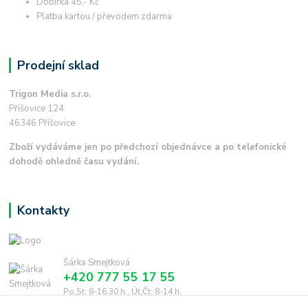
Dobírka 45,- Kč
Platba kartou / převodem zdarma
Prodejní sklad
Trigon Media s.r.o.
Příšovice 124
46346 Příšovice
Zboží vydáváme jen po předchozí objednávce a po telefonické
dohodě ohledně času vydání.
Kontakty
Šárka Smejtková
+420 777 55 17 55
Po,St: 8-16.30 h., Út,Čt: 8-14 h.