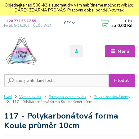
Objednejte nad 500,-Kč a automaticky vám nabídneme možnost výběru:
DÁREK ZDARMA PRO VÁS. Pracovní doba: pondělí-čtvrtek.
0
ks
+420 777 55 17 55
CZK
za
0,00 Kč
Po,St: 8-16.30 h., Út,Čt: 8-14 h.
Menu
Hledat
Úvod
Výroba svíček
Formy na výrobu svíček
Polykarbonátové formy
117 - Polykarbonátová forma Koule průměr 10cm
117 - Polykarbonátová forma
Koule průměr 10cm