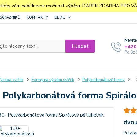
aticky vám nabídneme možnost výběru: DÁREK ZDARMA PRO VÁS. 
ZÁKAZNÍKŮ
KONTAKTY
BLOG
Nevíte
Hledat
+420
Po,St: 
ýroba svíček
Formy na výrobu svíček
Polykarbonátové formy
13
 Polykarbonátová forma Spirálo
dvou
Polyka