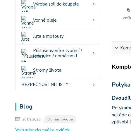
Výroba soli do koupele
Ši
vešk
Vonné oleje
Juta a motouzy
Kompl
Příslušenství ke tvoření /
dekorace / domácnost
Komple
Stromy života
Polyka
BEZPEČNOSTNÍ LISTY
Dvoudíl
Blog
Polykarbo
nejlépe o
26.09.2023
Domácí výroba
způsobí, 
Vstupte do světa svíček