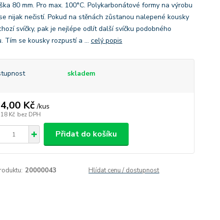
ška 80 mm. Pro max. 100°C. Polykarbonátové formy na výrobu
 se nijak nečistí. Pokud na stěnách zůstanou nalepené kousky
hozí svíčky, pak je nejlépe odlít další svíčku podobného
. Tím se kousky rozpustí a ...
celý popis
tupnost
skladem
4,00 Kč
/
kus
,18 Kč
bez DPH
Přidat do košíku
roduktu:
20000043
Hlídat cenu / dostupnost