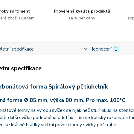
roký sortiment
Prověřená kvalita produktů
eré zboží skladem
za super ceny
exp
etní specifikace
Hodnocení
1
tní specifikace
rbonátová forma Spirálový pětiúhelník
ná forma Ø 85 mm, výška 80 mm. Pro max. 100°C.
nátové formy na výrobu svíček se nijak nečistí. Pokud na stěnác
dlít další svíčku podobného odstínu. Tím se kousky rozpustí a fo
že se krásně hladký vnitřní povrch formy svíčky poškrábe.