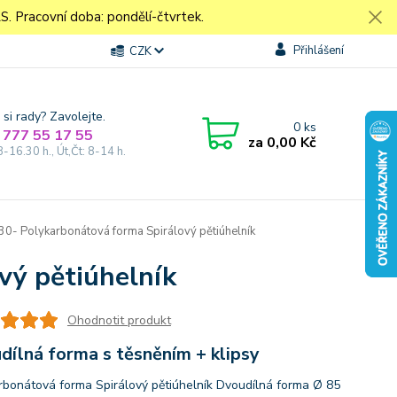
Pracovní doba: pondělí-čtvrtek.
Přihlášení
CZK
 si rady? Zavolejte.
0
ks
 777 55 17 55
za
0,00 Kč
8-16.30 h., Út,Čt: 8-14 h.
0- Polykarbonátová forma Spirálový pětiúhelník
vý pětiúhelník
Ohodnotit produkt
dílná forma s těsněním + klipsy
rbonátová forma Spirálový pětiúhelník Dvoudílná forma Ø 85