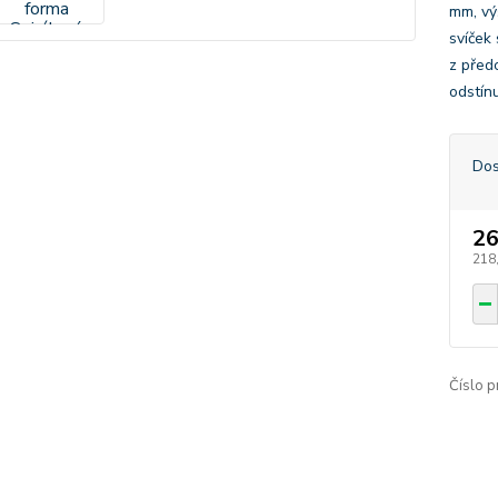
mm, vý
svíček
z předc
odstínu
Dos
26
218
Číslo p