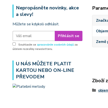
Nepropásněte novinky, akce
Param
a slevy!
Značk
Můžete se kdykoli odhlásit.
Obje
Přihlásit se
Země 
Souhlasím se
zpracováním osobních údajů
za
účelem rozesílky newsletteru.
U NÁS MŮŽETE PLATIT
KARTOU NEBO ON-LINE
PŘEVODEM
Zboží 
obje