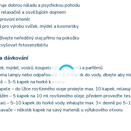
uje dobrou náladu a psychickou pohodu
 relaxačně a osvěžujícím dojmem
provoní interiér
 pro výrobu svíček, mýdel a kosmetiky
ívejte neředěný olej přímo na pokožku
vyšovat fotosenzibilitu
 a dávkování
ček, mýdel, vosků, koupelových solí, gelů a parfémů
oma lampy nebo odpařovače – 3–5 kapek do vody, dbejte aby mi
ně – 3–5 kapek na horké kameny
pele – do lžíce rostlinného oleje přidejte max. 10 kapek, relaxu
žím – 5 kapek na 10 ml rostlinného oleje, předem proveďte test 
laci – 5–10 kapek do horké vody, inhalujte max. 3× denně po 5–
avače – několik kapek na savý materiál u výfukového otvoru