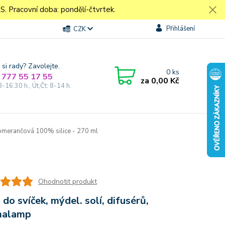
Pracovní doba: pondělí-čtvrtek.
Přihlášení
CZK
 si rady? Zavolejte.
0
ks
 777 55 17 55
za
0,00 Kč
8-16.30 h., Út,Čt: 8-14 h.
merančová 100% silice - 270 ml
Ohodnotit produkt
 do svíček, mýdel. solí, difusérů,
malamp