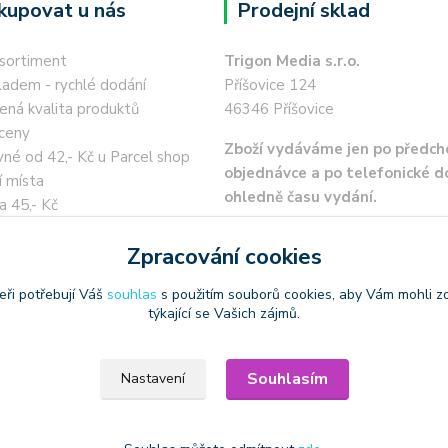
kupovat u nás
Prodejní sklad
 sortiment
Trigon Media s.r.o.
ladem - rychlé dodání
Příšovice 124
ená kvalita produktů
46346 Příšovice
ceny
Zboží vydáváme jen po předch
né od 42,- Kč u Parcel shop
objednávce a po telefonické 
í místa
ohledně času vydání.
a 45,- Kč
 kartou / převodem zdarma
Zpracování cookies
eři potřebují Váš
souhlas
s použitím souborů cookies, aby Vám mohli z
týkající se Vašich zájmů.
oužívat produktové obrázky
Souhlasím
Nastavení