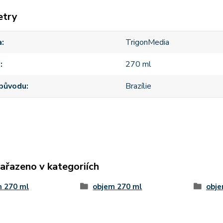
etry
a
TrigonMedia
m
270 ml
původu
Brazílie
zařazeno v kategoriích
m 270 ml
objem 270 ml
obje