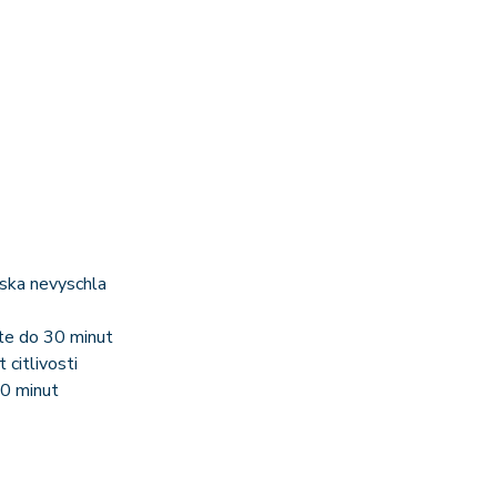
ska nevyschla
jte do 30 minut
citlivosti
10 minut