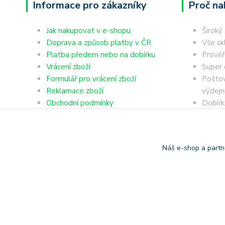
Informace pro zákazníky
Proč na
Jak nakupovat v e-shopu
Široký
Doprava a způsob platby v ČR
Vše sk
Platba předem nebo na dobírku
Prověř
Vrácení zboží
Super 
Formulář pro vrácení zboží
Poštov
Reklamace zboží
výdejn
Obchodní podmínky
Dobírk
Ochrana osobních údajů
Platba
Náš e-shop a partn
Copyright © 2006-2025 TrigonShop.cz - bez souhlasu nelze p