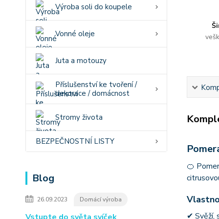
Výroba soli do koupele
Ši
Vonné oleje
vešk
Juta a motouzy
Příslušenství ke tvoření /
Kompl
dekorace / domácnost
Stromy života
Komple
BEZPEČNOSTNÍ LISTY
Pomera
🍊 Pomera
Blog
citrusovo
Vlastno
26.09.2023
Domácí výroba
✔ Svěží, 
Vstupte do světa svíček