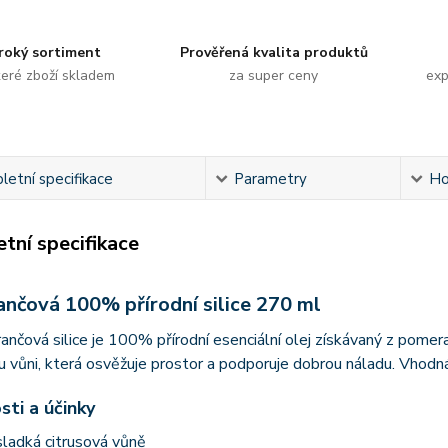
roký sortiment
Prověřená kvalita produktů
eré zboží skladem
za super ceny
exp
etní specifikace
Parametry
Ho
tní specifikace
nčová 100% přírodní silice 270 ml
nčová silice je 100% přírodní esenciální olej získávaný z pomer
u vůni, která osvěžuje prostor a podporuje dobrou náladu. Vhodná
sti a účinky
sladká citrusová vůně