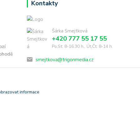
Kontakty
Šárka Smejtková
+420 777 55 17 55
ozí
Po,St: 8-16.30 h., Út,Čt: 8-14 h.
dohodě
smejtkova@trigonmedia.cz
obrazovat informace
Vytvořeno na
Eshop-rychle.cz