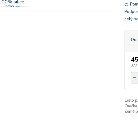
🍊 Pom
Podpor
celý p
Dos
45
377
Číslo p
Značka:
Země p