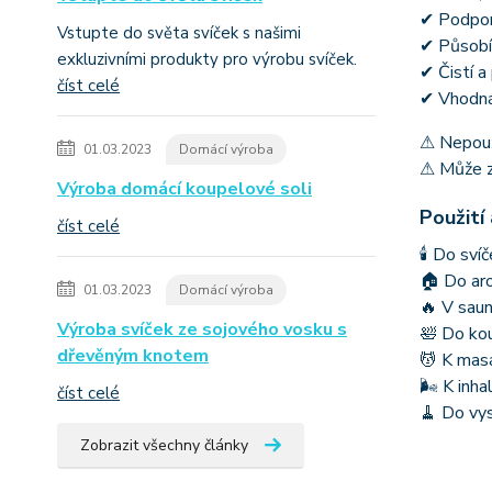
✔ Podpor
Vstupte do světa svíček s našimi
✔ Působí
exkluzivními produkty pro výrobu svíček.
✔ Čistí a 
číst celé
✔ Vhodná
⚠ Nepouž
01.03.2023
Domácí výroba
⚠ Může z
Výroba domácí koupelové soli
Použití
číst celé
🕯 Do sví
🏠 Do ar
01.03.2023
Domácí výroba
🔥 V sau
Výroba svíček ze sojového vosku s
🛀 Do kou
dřevěným knotem
💆 K masá
🌬 K inha
číst celé
🧹 Do vys
Zobrazit všechny články