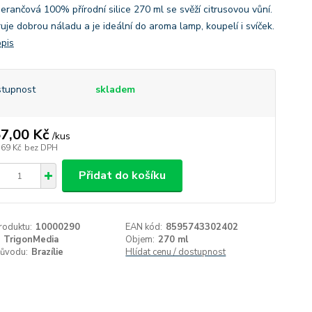
erančová 100% přírodní silice 270 ml se svěží citrusovou vůní.
uje dobrou náladu a je ideální do aroma lamp, koupelí i svíček.
opis
tupnost
skladem
7,00 Kč
/
kus
,69 Kč
bez DPH
Přidat do košíku
roduktu:
10000290
EAN kód:
8595743302402
TrigonMedia
Objem:
270 ml
ůvodu:
Brazílie
Hlídat cenu / dostupnost