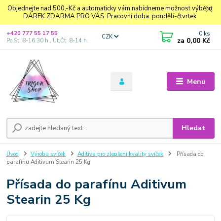
Objednejte nad 500,-Kč a automaticky vám nabídneme možnost výběru:
DÁREK ZDARMA PRO VÁS. Pracovní doba: pondělí-čtvrtek.
0
ks
+420 777 55 17 55
CZK
za
0,00 Kč
Po,St: 8-16.30 h., Út,Čt: 8-14 h.
Menu
Hledat
Úvod
Výroba svíček
Aditiva pro zlepšení kvality svíček
Přísada do
parafínu Aditivum Stearin 25 Kg
Přísada do parafínu Aditivum
Stearin 25 Kg