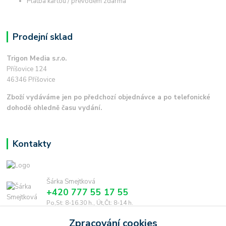
Platba kartou / převodem zdarma
Prodejní sklad
Trigon Media s.r.o.
Příšovice 124
46346 Příšovice
Zboží vydáváme jen po předchozí objednávce a po telefonické
dohodě ohledně času vydání.
Kontakty
Šárka Smejtková
+420 777 55 17 55
Po,St: 8-16.30 h., Út,Čt: 8-14 h.
Zpracování cookies
smejtkova@trigonmedia.cz