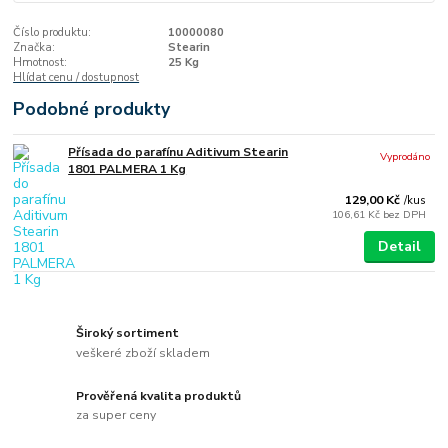
Číslo produktu:
10000080
Značka:
Stearin
Hmotnost:
25 Kg
Hlídat cenu / dostupnost
Podobné produkty
Přísada do parafínu Aditivum Stearin
Vyprodáno
1801 PALMERA 1 Kg
129,00 Kč
/
kus
106,61 Kč
bez DPH
Detail
Široký sortiment
veškeré zboží skladem
Prověřená kvalita produktů
za super ceny