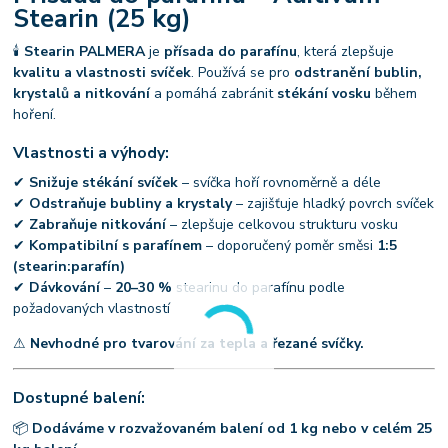
Stearin (25 kg)
🕯
Stearin PALMERA
je
přísada do parafínu
, která zlepšuje
kvalitu a vlastnosti svíček
. Používá se pro
odstranění bublin,
krystalů a nitkování
a pomáhá zabránit
stékání vosku
během
hoření.
Vlastnosti a výhody:
✔
Snižuje stékání svíček
– svíčka hoří rovnoměrně a déle
✔
Odstraňuje bubliny a krystaly
– zajišťuje hladký povrch svíček
✔
Zabraňuje nitkování
– zlepšuje celkovou strukturu vosku
✔
Kompatibilní s parafínem
– doporučený poměr směsi
1:5
(stearin:parafín)
✔
Dávkování
–
20–30 %
stearinu do parafínu podle
požadovaných vlastností
⚠
Nevhodné pro tvarování za tepla a řezané svíčky.
Dostupné balení:
📦
Dodáváme v rozvažovaném balení od 1 kg nebo v celém 25