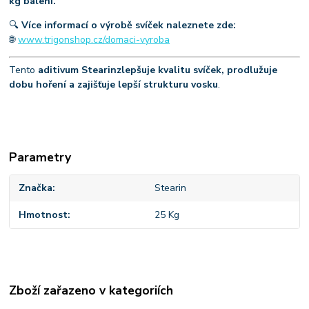
kg balení.
🔍
Více informací o výrobě svíček naleznete zde:
🌐
www.trigonshop.cz/domaci-vyroba
Tento
aditivum Stearin
zlepšuje kvalitu svíček, prodlužuje
dobu hoření a zajišťuje lepší strukturu vosku
.
Parametry
Značka
Stearin
Hmotnost
25 Kg
Zboží zařazeno v kategoriích