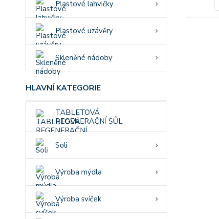
Plastové lahvičky
Plastové uzávěry
Skleněné nádoby
HLAVNÍ KATEGORIE
TABLETOVÁ
REGENERAČNÍ SŮL
Soli
Výroba mýdla
Výroba svíček