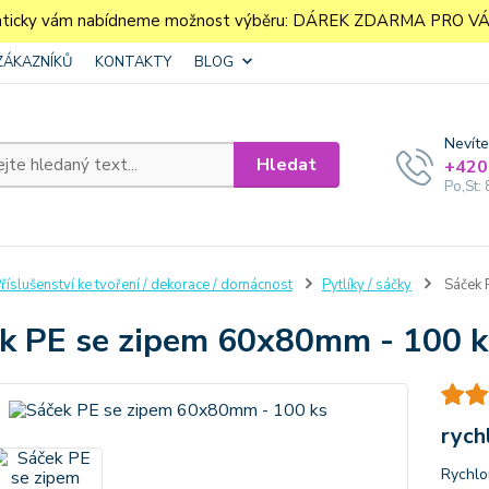
aticky vám nabídneme možnost výběru: DÁREK ZDARMA PRO VÁS. 
ZÁKAZNÍKŮ
KONTAKTY
BLOG
Nevíte
Hledat
+420
Po,St: 
říslušenství ke tvoření / dekorace / domácnost
Pytlíky / sáčky
Sáček 
k PE se zipem 60x80mm - 100 k
rych
Rychlou