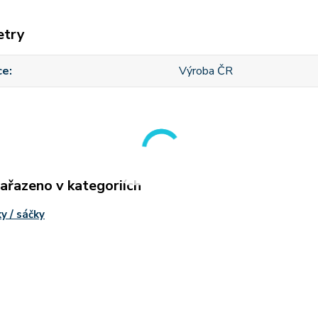
etry
ce
Výroba ČR
zařazeno v kategoriích
ky / sáčky