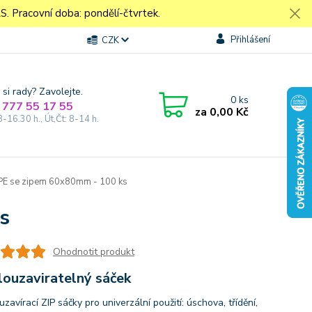
Pracovní doba: pondělí-čtvrtek.
Přihlášení
CZK
 si rady? Zavolejte.
0
ks
 777 55 17 55
za
0,00 Kč
8-16.30 h., Út,Čt: 8-14 h.
PE se zipem 60x80mm - 100 ks
s
Ohodnotit produkt
louzaviratelný sáček
zavírací ZIP sáčky pro univerzální použití: úschova, třídění,