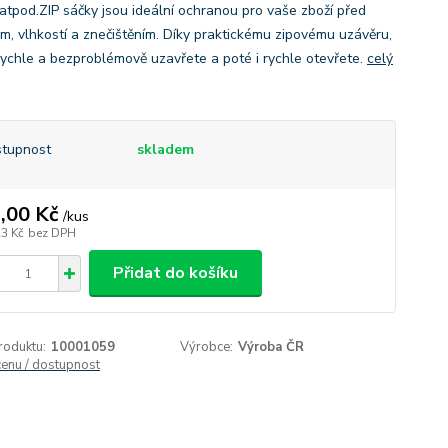
 atpod.ZIP sáčky jsou ideální ochranou pro vaše zboží před
m, vlhkostí a znečištěním. Díky praktickému zipovému uzávěru,
rychle a bezproblémově uzavřete a poté i rychle otevřete.
celý
tupnost
skladem
,00 Kč
/
kus
23 Kč
bez DPH
Přidat do košíku
roduktu:
10001059
Výrobce:
Výroba ČR
cenu / dostupnost