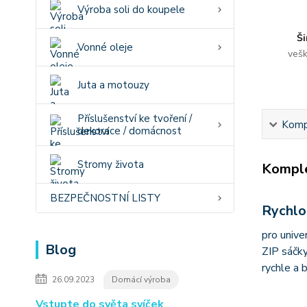
Výroba soli do koupele
Ši
Vonné oleje
vešk
Juta a motouzy
Příslušenství ke tvoření /
Kompl
dekorace / domácnost
Stromy života
Komple
BEZPEČNOSTNÍ LISTY
Rychlo
pro univer
Blog
ZIP sáčky
rychle a 
26.09.2023
Domácí výroba
Vstupte do světa svíček