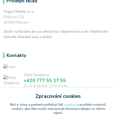
Prodejní sklad
Trigon Media s.r.o.
Příšovice 124
46346 Příšovice
Zboží vydáváme jen po předchozí objednávce a po telefonické
dohodě ohledně času vydání.
Kontakty
Šárka Smejtková
+420 777 55 17 55
Po,St: 8-16.30 h., Út,Čt: 8-14 h.
Zpracování cookies
smejtkova@trigonmedia.cz
Náš e-shop a partneři potřebují Váš
souhlas
s použitím souborů
cookies, aby Vám mohli zobrazovat informace týkající se Vašich
zájmů.