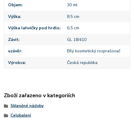
Objem
30 ml
Výška
8,5 cm
Výška lahvičky pod hrdlo
6,5 cm
Závit
GL 18/410
uzávěr
Bílý kosmetický rozprašovač
Výrobce
Česká republika
Zboží zařazeno v kategoriích
Skleněné nádoby
Celobalení