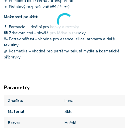
🔹 Pumpička bílá / černá / transparentní
🔹 Pistolový rozprašovač bílý / černý
Možnosti použití:
💊 Farmacie – ideální pro kapky a roztoky
🏥 Zdravotnictví – skvělé pro léčiva a roztoky
🍶 Potravinářství – vhodné pro esence, silice, aromata a další
tekutiny
🌿 Kosmetika – vhodné pro parfémy, tekutá mýdla a kosmetické
přípravky
Parametry
Značka
Luna
Materiál
Sklo
Barva
Hnědá