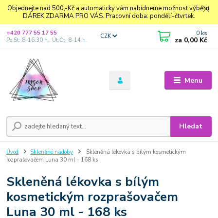
Objednejte nad 500,-Kč a automaticky vám nabídneme možnost výběru:
DÁREK ZDARMA PRO VÁS. Pracovní doba: pondělí-čtvrtek.
0
ks
+420 777 55 17 55
CZK
za
0,00 Kč
Po,St: 8-16.30 h., Út,Čt: 8-14 h.
Menu
Hledat
Úvod
Skleněné nádoby
Skleněná lékovka s bílým kosmetickým
rozprašovačem Luna 30 ml - 168 ks
Skleněná lékovka s bílým
kosmetickým rozprašovačem
Luna 30 ml - 168 ks