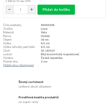
2 638,02 Kč
bez DPH
Přidat do košíku
Číslo produktu:
90000396
Značka:
Luna
Materiál:
Sklo
Barva:
Hnědá
Objem:
30 ml
Výška:
8,5 cm
Výška lahvičky pod hrdlo:
6,5 cm
Závit:
GL 18/410
uzávěr:
Bílý kosmetický rozprašovač
Výrobce:
Česká republika
Průměr dno:
3 cm
Hlídat cenu / dostupnost
Široký sortiment
veškeré zboží skladem
Prověřená kvalita produktů
za super ceny