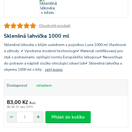
Ohodnotit produkt
Skleněná lahvička 1000 ml
Skleněná lékovka s bílým uzávěrem s pojistkou Luna 1000 ml Vlastnosti
a výhody: ✔ Vyrobena moderní technologií✔ Materiál certifikovaný pro
styk s potravinami, splňující normy Evropského lékopisu✔ Neuvolňuje
do potravin a náplně složky ohrožující zdraví lidí✔ Skleněná lahvička o
objemu 1000 ml s bílý...
celý popis
Dostupnost
skladem
83,00 Kč
/
kus
68,60 Kč
bez DPH
Přidat do košíku