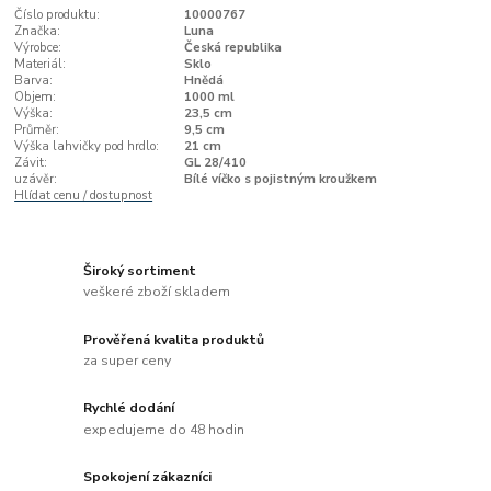
Číslo produktu:
10000767
Značka:
Luna
Výrobce:
Česká republika
Materiál:
Sklo
Barva:
Hnědá
Objem:
1000 ml
Výška:
23,5 cm
Průměr:
9,5 cm
Výška lahvičky pod hrdlo:
21 cm
Závit:
GL 28/410
uzávěr:
Bílé víčko s pojistným kroužkem
Hlídat cenu / dostupnost
Široký sortiment
veškeré zboží skladem
Prověřená kvalita produktů
za super ceny
Rychlé dodání
expedujeme do 48 hodin
Spokojení zákazníci