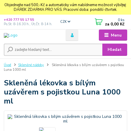
Objednejte nad 500,-Kč a automaticky vám nabídneme možnost výběru:
DÁREK ZDARMA PRO VÁS. Pracovní doba: pondělí-čtvrtek.
0
ks
+420 777 55 17 55
CZK
za
0,00 Kč
Po,St: 8-16.30 h., Út,Čt: 8-14 h.
Menu
Hledat
Úvod
Skleněné nádoby
Skleněná lékovka s bílým uzávěrem s pojistkou
Luna 1000 ml
Skleněná lékovka s bílým
uzávěrem s pojistkou Luna 1000
ml