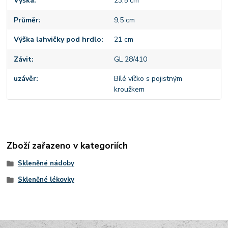
Výška
23,5 cm
Průměr
9,5 cm
Výška lahvičky pod hrdlo
21 cm
Závit
GL 28/410
uzávěr
Bílé víčko s pojistným
kroužkem
Zboží zařazeno v kategoriích
Skleněné nádoby
Skleněné lékovky