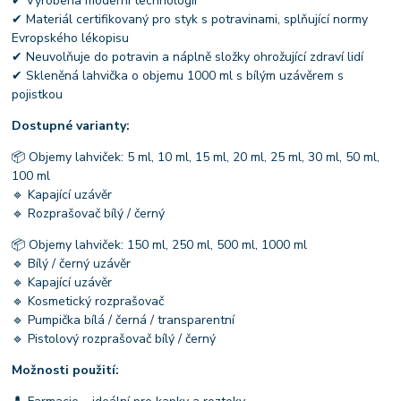
✔ Vyrobena moderní technologií
✔ Materiál certifikovaný pro styk s potravinami, splňující normy
Evropského lékopisu
✔ Neuvolňuje do potravin a náplně složky ohrožující zdraví lidí
✔ Skleněná lahvička o objemu 1000 ml s bílým uzávěrem s
pojistkou
Dostupné varianty:
📦 Objemy lahviček: 5 ml, 10 ml, 15 ml, 20 ml, 25 ml, 30 ml, 50 ml,
100 ml
🔹 Kapající uzávěr
🔹 Rozprašovač bílý / černý
📦 Objemy lahviček: 150 ml, 250 ml, 500 ml, 1000 ml
🔹 Bílý / černý uzávěr
🔹 Kapající uzávěr
🔹 Kosmetický rozprašovač
🔹 Pumpička bílá / černá / transparentní
🔹 Pistolový rozprašovač bílý / černý
Možnosti použití: