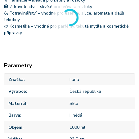
💊 Farmacie – ideální pro kapky a roztoky
🏥 Zdravotnictví – skvělé pro léčiva a roztoky
🍶 Potravinářství – vhodné pro esence, silice, aromata a další
tekutiny
🌿 Kosmetika – vhodné pro parfémy, tekutá mýdla a kosmetické
přípravky
Parametry
Značka
Luna
Výrobce
Česká republika
Materiál
Sklo
Barva
Hnědá
Objem
1000 ml