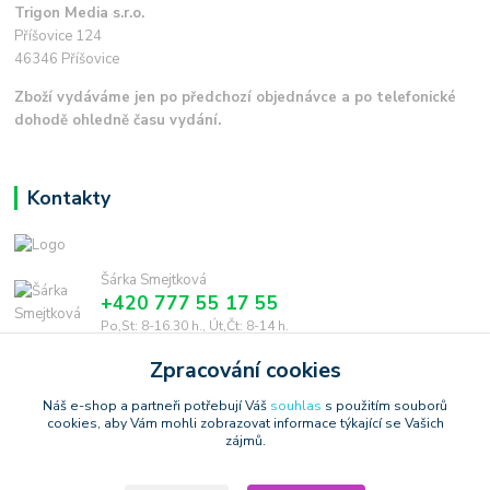
Trigon Media s.r.o.
Příšovice 124
46346 Příšovice
Zboží vydáváme jen po předchozí objednávce a po telefonické
dohodě ohledně času vydání.
Kontakty
Šárka Smejtková
+420 777 55 17 55
Po,St: 8-16.30 h., Út,Čt: 8-14 h.
Zpracování cookies
smejtkova@trigonmedia.cz
Náš e-shop a partneři potřebují Váš
souhlas
s použitím souborů
cookies, aby Vám mohli zobrazovat informace týkající se Vašich
zájmů.