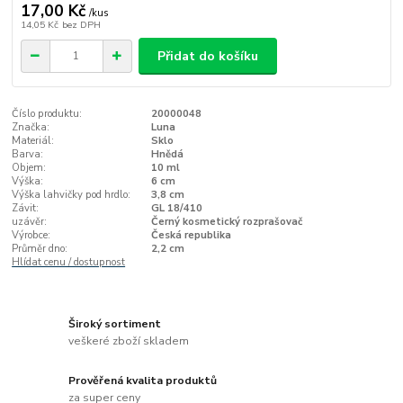
17,00 Kč
/
kus
14,05 Kč
bez DPH
Přidat do košíku
Číslo produktu:
20000048
Značka:
Luna
Materiál:
Sklo
Barva:
Hnědá
Objem:
10 ml
Výška:
6 cm
Výška lahvičky pod hrdlo:
3,8 cm
Závit:
GL 18/410
uzávěr:
Černý kosmetický rozprašovač
Výrobce:
Česká republika
Průměr dno:
2,2 cm
Hlídat cenu / dostupnost
Široký sortiment
veškeré zboží skladem
Prověřená kvalita produktů
za super ceny