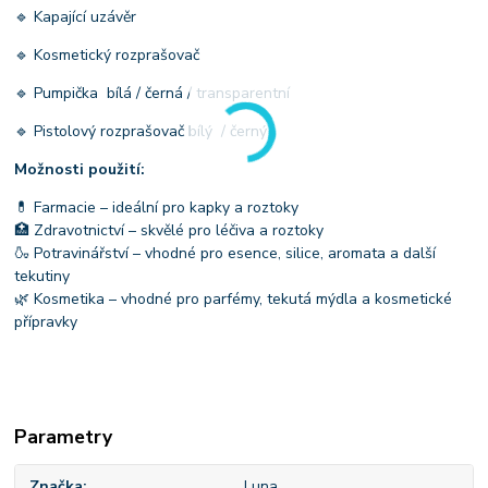
🔹 Kapající uzávěr
🔹 Kosmetický rozprašovač
🔹 Pumpička bílá / černá / transparentní
🔹 Pistolový rozprašovač bílý / černý
Možnosti použití:
💊 Farmacie – ideální pro kapky a roztoky
🏥 Zdravotnictví – skvělé pro léčiva a roztoky
🍶 Potravinářství – vhodné pro esence, silice, aromata a další
tekutiny
🌿 Kosmetika – vhodné pro parfémy, tekutá mýdla a kosmetické
přípravky
Parametry
Značka
Luna