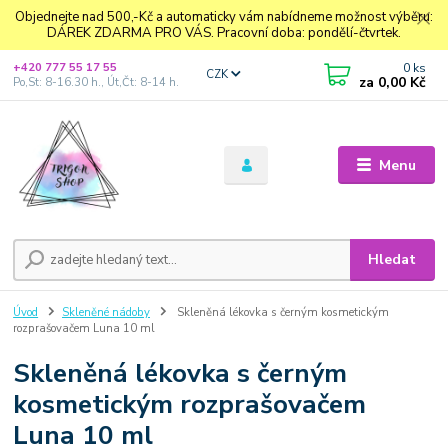
Objednejte nad 500,-Kč a automaticky vám nabídneme možnost výběru:
DÁREK ZDARMA PRO VÁS. Pracovní doba: pondělí-čtvrtek.
0
ks
+420 777 55 17 55
CZK
za
0,00 Kč
Po,St: 8-16.30 h., Út,Čt: 8-14 h.
Menu
Hledat
Úvod
Skleněné nádoby
Skleněná lékovka s černým kosmetickým
rozprašovačem Luna 10 ml
Skleněná lékovka s černým
kosmetickým rozprašovačem
Luna 10 ml