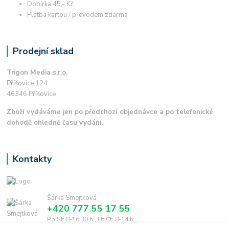
Dobírka 45,- Kč
Platba kartou / převodem zdarma
Prodejní sklad
Trigon Media s.r.o.
Příšovice 124
46346 Příšovice
Zboží vydáváme jen po předchozí objednávce a po telefonické
dohodě ohledně času vydání.
Kontakty
Šárka Smejtková
+420 777 55 17 55
Po,St: 8-16.30 h., Út,Čt: 8-14 h.