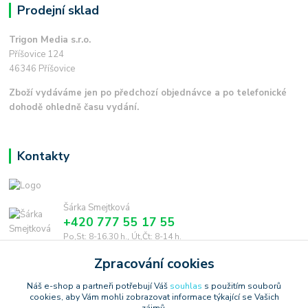
Prodejní sklad
Trigon Media s.r.o.
Příšovice 124
46346 Příšovice
Zboží vydáváme jen po předchozí objednávce a po telefonické
dohodě ohledně času vydání.
Kontakty
Šárka Smejtková
+420 777 55 17 55
Po,St: 8-16.30 h., Út,Čt: 8-14 h.
Zpracování cookies
smejtkova@trigonmedia.cz
Náš e-shop a partneři potřebují Váš
souhlas
s použitím souborů
cookies, aby Vám mohli zobrazovat informace týkající se Vašich