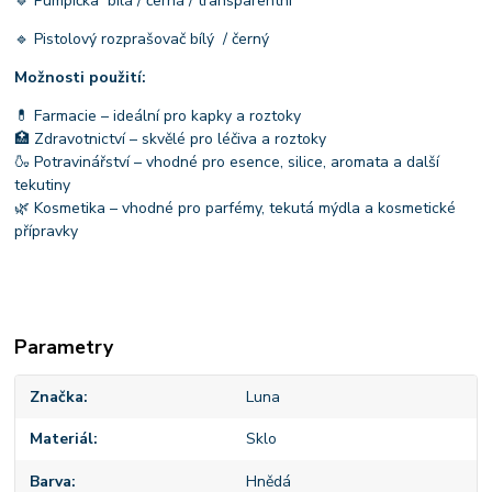
🔹 Pumpička bílá / černá / transparentní
🔹 Pistolový rozprašovač bílý / černý
Možnosti použití:
💊 Farmacie – ideální pro kapky a roztoky
🏥 Zdravotnictví – skvělé pro léčiva a roztoky
🍶 Potravinářství – vhodné pro esence, silice, aromata a další
tekutiny
🌿 Kosmetika – vhodné pro parfémy, tekutá mýdla a kosmetické
přípravky
Parametry
Značka
Luna
Materiál
Sklo
Barva
Hnědá