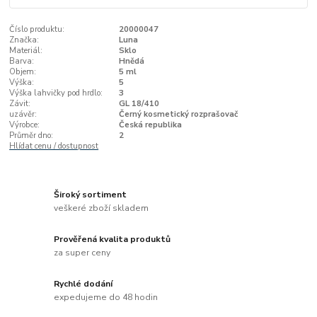
Číslo produktu:
20000047
Značka:
Luna
Materiál:
Sklo
Barva:
Hnědá
Objem:
5 ml
Výška:
5
Výška lahvičky pod hrdlo:
3
Závit:
GL 18/410
uzávěr:
Černý kosmetický rozprašovač
Výrobce:
Česká republika
Průměr dno:
2
Hlídat cenu / dostupnost
Široký sortiment
veškeré zboží skladem
Prověřená kvalita produktů
za super ceny
Rychlé dodání
expedujeme do 48 hodin