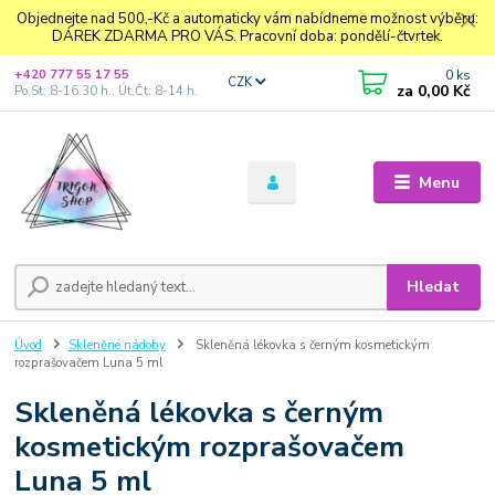
Objednejte nad 500,-Kč a automaticky vám nabídneme možnost výběru:
DÁREK ZDARMA PRO VÁS. Pracovní doba: pondělí-čtvrtek.
0
ks
+420 777 55 17 55
CZK
za
0,00 Kč
Po,St: 8-16.30 h., Út,Čt: 8-14 h.
Menu
Hledat
Úvod
Skleněné nádoby
Skleněná lékovka s černým kosmetickým
rozprašovačem Luna 5 ml
Skleněná lékovka s černým
kosmetickým rozprašovačem
Luna 5 ml