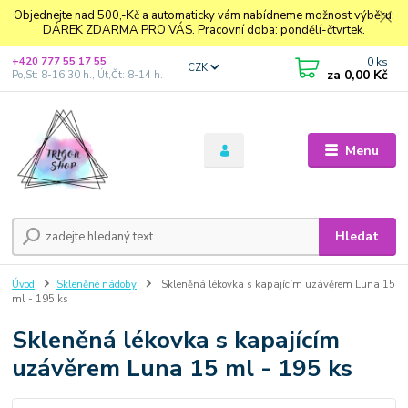
Objednejte nad 500,-Kč a automaticky vám nabídneme možnost výběru:
DÁREK ZDARMA PRO VÁS. Pracovní doba: pondělí-čtvrtek.
0
ks
+420 777 55 17 55
CZK
za
0,00 Kč
Po,St: 8-16.30 h., Út,Čt: 8-14 h.
Menu
Hledat
Úvod
Skleněné nádoby
Skleněná lékovka s kapajícím uzávěrem Luna 15
ml - 195 ks
Skleněná lékovka s kapajícím
uzávěrem Luna 15 ml - 195 ks