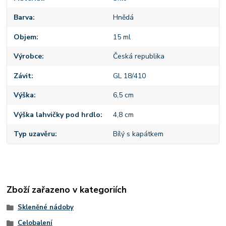
Barva
Hnědá
Objem
15 ml
Výrobce
Česká republika
Závit
GL 18/410
Výška
6,5 cm
Výška lahvičky pod hrdlo
4,8 cm
Typ uzavěru
Bílý s kapátkem
Zboží zařazeno v kategoriích
Skleněné nádoby
Celobalení