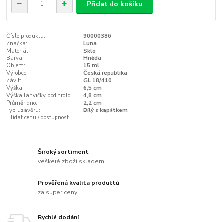
Přidat do košíku
Číslo produktu:
90000386
Značka:
Luna
Materiál:
Sklo
Barva:
Hnědá
Objem:
15 ml
Výrobce:
Česká republika
Závit:
GL 18/410
Výška:
6,5 cm
Výška lahvičky pod hrdlo:
4,8 cm
Průměr dno:
2,2 cm
Typ uzavěru:
Bílý s kapátkem
Hlídat cenu / dostupnost
Široký sortiment
veškeré zboží skladem
Prověřená kvalita produktů
za super ceny
Rychlé dodání