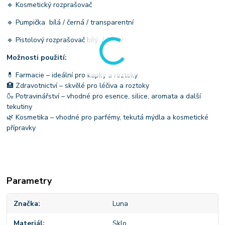
🔹 Kosmetický rozprašovač
🔹 Pumpička bílá / černá / transparentní
🔹 Pistolový rozprašovač bílý / černý
Možnosti použití:
💊 Farmacie – ideální pro kapky a roztoky
🏥 Zdravotnictví – skvělé pro léčiva a roztoky
🍶 Potravinářství – vhodné pro esence, silice, aromata a další
tekutiny
🌿 Kosmetika – vhodné pro parfémy, tekutá mýdla a kosmetické
přípravky
Parametry
Značka
Luna
Materiál
Sklo