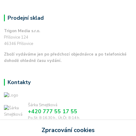
Prodejní sklad
Trigon Media s.r.o.
Příšovice 124
46346 Příšovice
Zboží vydáváme jen po předchozí objednávce a po telefonické
dohodě ohledně času vydání.
Kontakty
Šárka Smejtková
+420 777 55 17 55
Po,St: 8-16.30 h., Út,Čt: 8-14 h.
Zpracování cookies
smejtkova@trigonmedia.cz