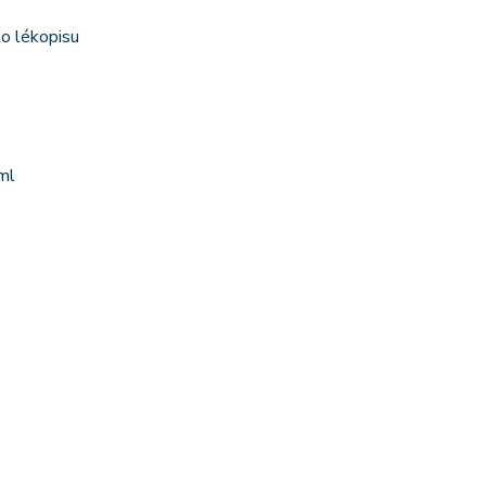
ho lékopisu
ml