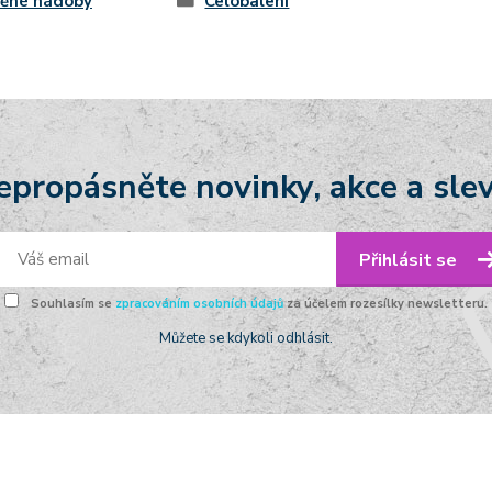
něné nádoby
Celobalení
epropásněte novinky, akce a slev
Přihlásit se
Souhlasím se
zpracováním osobních údajů
za účelem rozesílky newsletteru.
Můžete se kdykoli odhlásit.