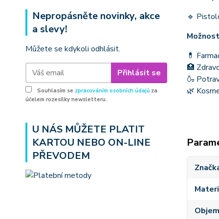
Nepropásněte novinky, akce
🔹 Pistol
a slevy!
Možnosti
Můžete se kdykoli odhlásit.
💊 Farmac
🏥 Zdravo
Přihlásit se
🍶 Potrav
🌿 Kosme
Souhlasím se
zpracováním osobních údajů
za
účelem rozesílky newsletteru.
U NÁS MŮŽETE PLATIT
KARTOU NEBO ON-LINE
Param
PŘEVODEM
Značk
Materi
Obje