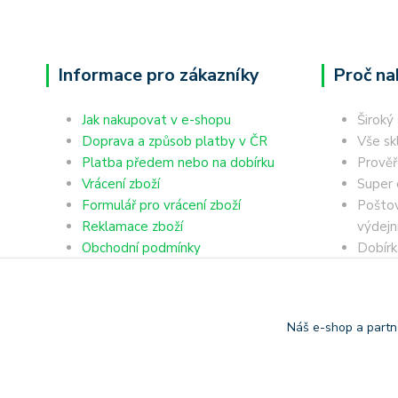
Informace pro zákazníky
Proč na
Jak nakupovat v e-shopu
Široký
Doprava a způsob platby v ČR
Vše sk
Platba předem nebo na dobírku
Prověř
Vrácení zboží
Super 
Formulář pro vrácení zboží
Poštov
Reklamace zboží
výdejn
Obchodní podmínky
Dobírk
Ochrana osobních údajů
Platba
Náš e-shop a partn
Copyright © 2006-2025 TrigonShop.cz - bez souhlasu nelze p