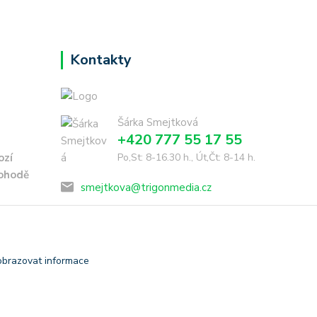
Kontakty
Šárka Smejtková
+420 777 55 17 55
ozí
Po,St: 8-16.30 h., Út,Čt: 8-14 h.
dohodě
smejtkova@trigonmedia.cz
obrazovat informace
Vytvořeno na
Eshop-rychle.cz