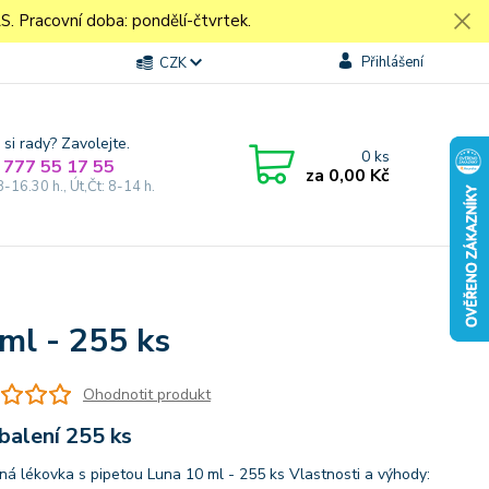
Pracovní doba: pondělí-čtvrtek.
Přihlášení
CZK
 si rady? Zavolejte.
0
ks
 777 55 17 55
za
0,00 Kč
8-16.30 h., Út,Čt: 8-14 h.
ml - 255 ks
Ohodnotit produkt
balení 255 ks
ná lékovka s pipetou Luna 10 ml - 255 ks Vlastnosti a výhody: