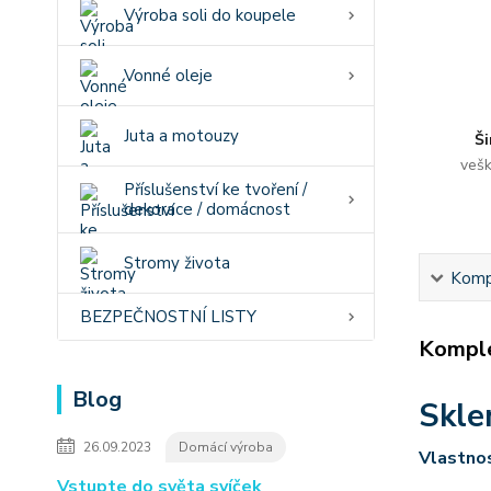
Výroba soli do koupele
Vonné oleje
Juta a motouzy
Ši
vešk
Příslušenství ke tvoření /
dekorace / domácnost
Stromy života
Kompl
BEZPEČNOSTNÍ LISTY
Komple
Blog
Skle
26.09.2023
Domácí výroba
Vlastnos
Vstupte do světa svíček