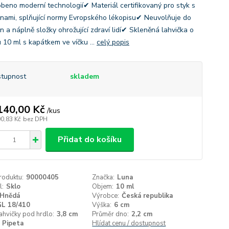
beno moderní technologií✔ Materiál certifikovaný pro styk s
inami, splňující normy Evropského lékopisu✔ Neuvolňuje do
n a náplně složky ohrožující zdraví lidí✔ Skleněná lahvička o
 10 ml s kapátkem ve víčku ...
celý popis
tupnost
skladem
140,00 Kč
/
kus
00,83 Kč
bez DPH
Přidat do košíku
roduktu:
90000405
Značka:
Luna
l:
Sklo
Objem:
10 ml
Hnědá
Výrobce:
Česká republika
GL 18/410
Výška:
6 cm
ahvičky pod hrdlo:
3,8 cm
Průměr dno:
2,2 cm
Pipeta
Hlídat cenu / dostupnost