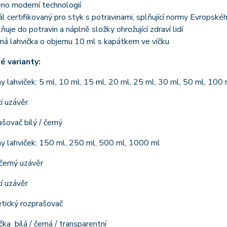
no moderní technologií
l certifikovaný pro styk s potravinami, splňující normy Evropské
uje do potravin a náplně složky ohrožující zdraví lidí
ná lahvička o objemu 10 ml s kapátkem ve víčku
 varianty:
 lahviček: 5 ml, 10 ml, 15 ml, 20 ml, 25 ml, 30 ml, 50 ml, 100 
cí uzávěr
šovač bílý / černý
y lahviček: 150 ml, 250 ml, 500 ml, 1000 ml
 černý uzávěr
cí uzávěr
tický rozprašovač
ka bílá / černá / transparentní