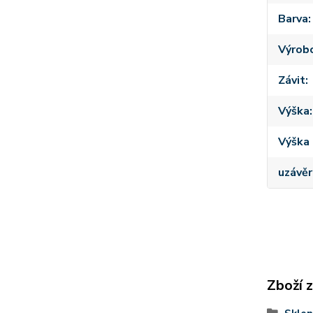
Barva
Výrob
Závit
Výška
Výška 
uzávěr
Zboží 