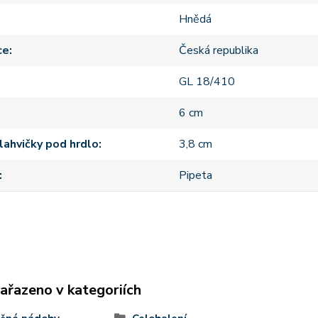
Hnědá
ce
Česká republika
GL 18/410
6 cm
lahvičky pod hrdlo
3,8 cm
Pipeta
zařazeno v kategoriích