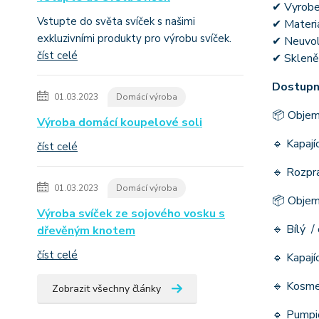
✔ Vyrobe
Vstupte do světa svíček s našimi
✔ Materiá
exkluzivními produkty pro výrobu svíček.
✔ Neuvolň
číst celé
✔ Skleně
Dostupné
01.03.2023
Domácí výroba
📦 Objemy
Výroba domácí koupelové soli
🔹 Kapají
číst celé
🔹 Rozpra
01.03.2023
Domácí výroba
📦 Objem
Výroba svíček ze sojového vosku s
🔹 Bílý /
dřevěným knotem
číst celé
🔹 Kapají
🔹 Kosme
Zobrazit všechny články
🔹 Pumpič