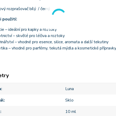
ový rozprašovač bílý / černý
 použití:
ie – ideální pro kapky a roztoky
tnictví – skvělé pro léčiva a roztoky
inářství – vhodné pro esence, silice, aromata a další tekutiny
tika – vhodné pro parfémy, tekutá mýdla a kosmetické přípravk
etry
a
Luna
ál
Sklo
m
10 ml