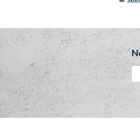
Skle
N