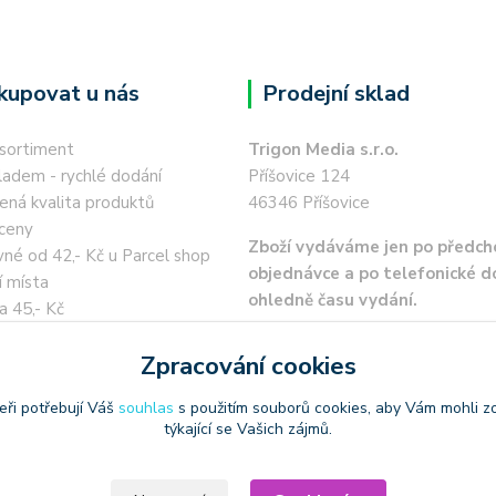
kupovat u nás
Prodejní sklad
 sortiment
Trigon Media s.r.o.
ladem - rychlé dodání
Příšovice 124
ená kvalita produktů
46346 Příšovice
ceny
Zboží vydáváme jen po předch
né od 42,- Kč u Parcel shop
objednávce a po telefonické 
í místa
ohledně času vydání.
a 45,- Kč
 kartou / převodem zdarma
Zpracování cookies
eři potřebují Váš
souhlas
s použitím souborů cookies, aby Vám mohli z
týkající se Vašich zájmů.
oužívat produktové obrázky