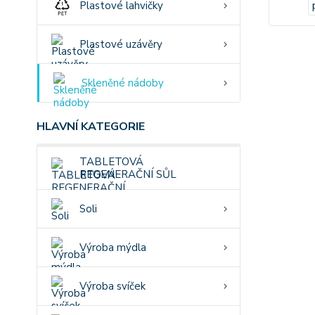
Plastové lahvičky
Plastové uzávěry
Skleněné nádoby
HLAVNÍ KATEGORIE
TABLETOVÁ
REGENERAČNÍ SŮL
Soli
Výroba mýdla
Výroba svíček