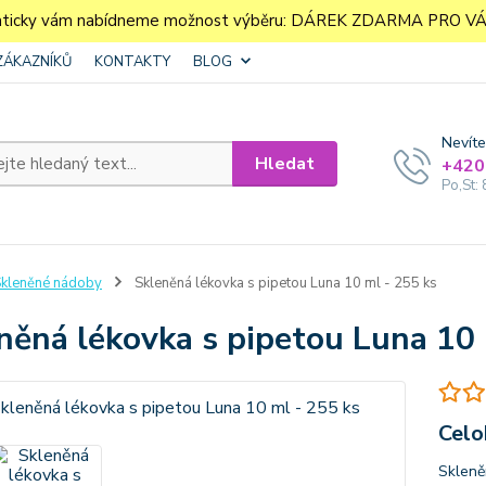
aticky vám nabídneme možnost výběru: DÁREK ZDARMA PRO VÁS. 
ZÁKAZNÍKŮ
KONTAKTY
BLOG
Nevíte
Hledat
+420
Po,St: 
kleněné nádoby
Skleněná lékovka s pipetou Luna 10 ml - 255 ks
něná lékovka s pipetou Luna 10 
Celo
Skleně