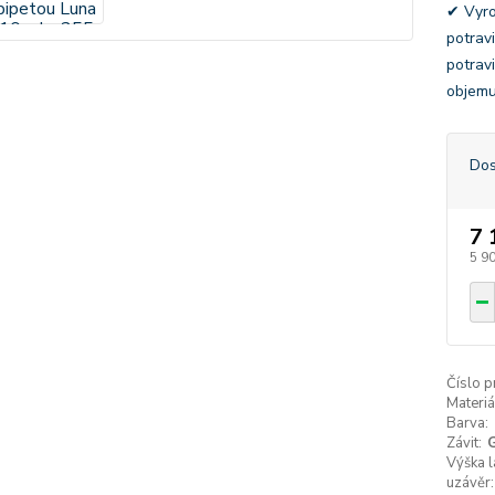
✔ Vyro
potrav
potravi
objemu
Dos
7 
5 9
Číslo p
Materiá
Barva:
Závit:
Výška l
uzávěr: