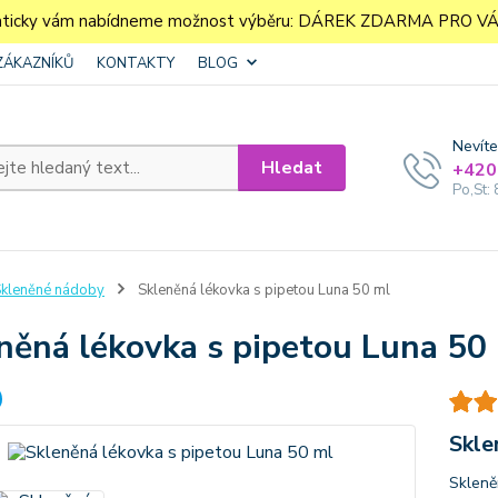
aticky vám nabídneme možnost výběru: DÁREK ZDARMA PRO VÁS. 
ZÁKAZNÍKŮ
KONTAKTY
BLOG
Nevíte
Hledat
+420
Po,St: 
kleněné nádoby
Skleněná lékovka s pipetou Luna 50 ml
něná lékovka s pipetou Luna 50
Skle
Skleně