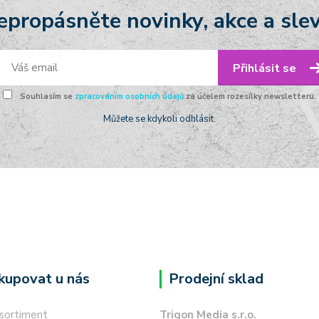
epropásněte novinky, akce a slev
Přihlásit se
Souhlasím se
zpracováním osobních údajů
za účelem rozesílky newsletteru.
Můžete se kdykoli odhlásit.
kupovat u nás
Prodejní sklad
 sortiment
Trigon Media s.r.o.