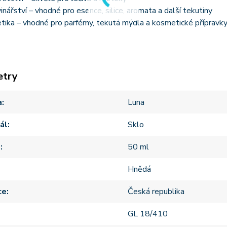
inářství – vhodné pro esence, silice, aromata a další tekutiny
tika – vhodné pro parfémy, tekutá mýdla a kosmetické přípravk
etry
a
Luna
ál
Sklo
m
50 ml
Hnědá
ce
Česká republika
GL 18/410