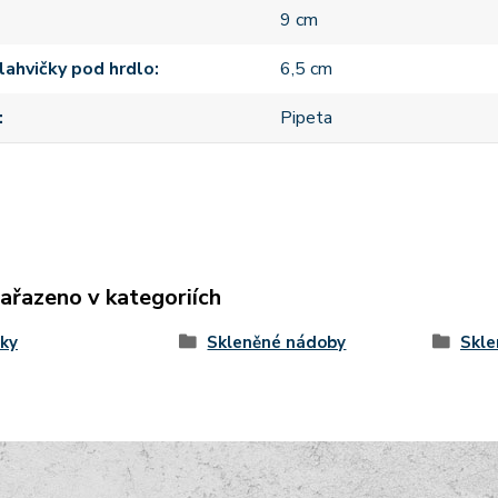
9 cm
lahvičky pod hrdlo
6,5 cm
Pipeta
zařazeno v kategoriích
ky
Skleněné nádoby
Skle