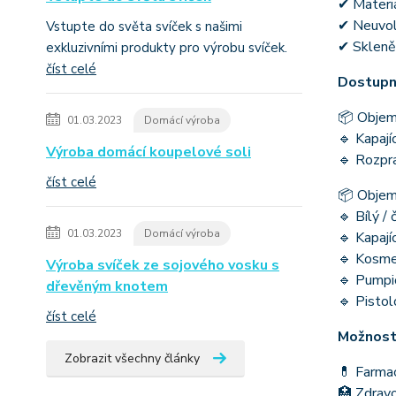
✔ Materiá
✔ Neuvolň
Vstupte do světa svíček s našimi
✔ Skleněn
exkluzivními produkty pro výrobu svíček.
číst celé
Dostupné
📦 Objemy
01.03.2023
Domácí výroba
🔹 Kapají
Výroba domácí koupelové soli
🔹 Rozpra
číst celé
📦 Objem
🔹 Bílý /
01.03.2023
Domácí výroba
🔹 Kapají
🔹 Kosme
Výroba svíček ze sojového vosku s
🔹 Pumpič
dřevěným knotem
🔹 Pistol
číst celé
Možnosti
Zobrazit všechny články
💊 Farmac
🏥 Zdravo