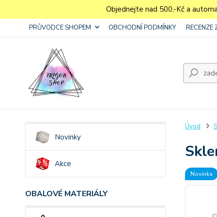
Objednejte nad 500,-Kč a autom
PRŮVODCE SHOPEM
OBCHODNÍ PODMÍNKY
RECENZE 
Úvod
S
Novinky
Skle
Akce
Novinka
OBALOVÉ MATERIÁLY