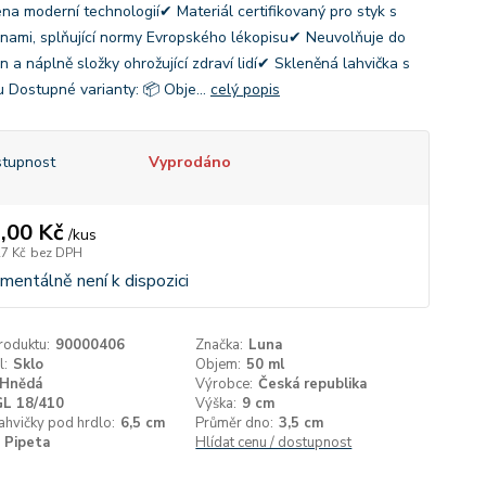
na moderní technologií✔ Materiál certifikovaný pro styk s
inami, splňující normy Evropského lékopisu✔ Neuvolňuje do
n a náplně složky ohrožující zdraví lidí✔ Skleněná lahvička s
u Dostupné varianty: 📦 Obje...
celý popis
tupnost
Vyprodáno
,00 Kč
/
kus
27 Kč
bez DPH
entálně není k dispozici
roduktu:
90000406
Značka:
Luna
l:
Sklo
Objem:
50 ml
Hnědá
Výrobce:
Česká republika
GL 18/410
Výška:
9 cm
ahvičky pod hrdlo:
6,5 cm
Průměr dno:
3,5 cm
Pipeta
Hlídat cenu / dostupnost