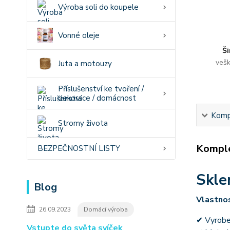
Výroba soli do koupele
Vonné oleje
Ši
vešk
Juta a motouzy
Příslušenství ke tvoření /
dekorace / domácnost
Kompl
Stromy života
Komple
BEZPEČNOSTNÍ LISTY
Skle
Blog
Vlastnos
26.09.2023
Domácí výroba
✔ Vyrobe
Vstupte do světa svíček