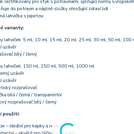
l certifikovaný pro styk s potravinami, splňující normy Evropské
uje do potravin a náplně složky ohrožující zdraví lidí
á lahvička s pipetou
 varianty:
 lahviček: 5 ml, 10 ml, 15 ml, 20 ml, 25 ml, 30 ml, 50 ml, 100 
cí uzávěr
šovač bílý / černý
y lahviček: 150 ml, 250 ml, 500 ml, 1000 ml
 černý uzávěr
cí uzávěr
tický rozprašovač
ka bílá / černá / transparentní
ový rozprašovač bílý / černý
 použití:
ie – ideální pro kapky a roztoky
tnictví – skvělé pro léčiva a roztoky