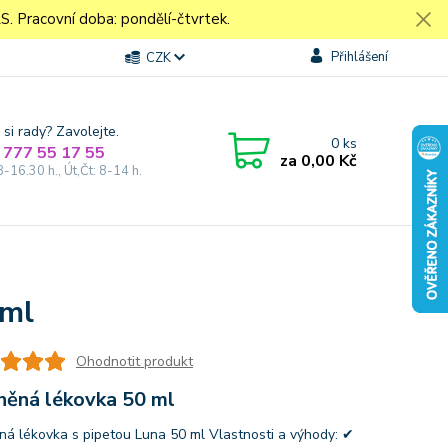
Pracovní doba: pondělí-čtvrtek.
Přihlášení
CZK
 si rady? Zavolejte.
0
ks
 777 55 17 55
za
0,00 Kč
8-16.30 h., Út,Čt: 8-14 h.
 ml
Ohodnotit produkt
něná lékovka 50 ml
ná lékovka s pipetou Luna 50 ml Vlastnosti a výhody: ✔