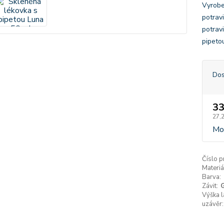
Vyrobe
potrav
potravi
pipeto
Dos
33
27,
Mom
Číslo p
Materiá
Barva:
Závit:
Výška l
uzávěr: