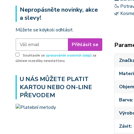
🍶 Potrav
Nepropásněte novinky, akce
🌿 Kosme
a slevy!
Můžete se kdykoli odhlásit.
Param
Přihlásit se
Souhlasím se
zpracováním osobních údajů
za
Značk
účelem rozesílky newsletteru.
Materi
U NÁS MŮŽETE PLATIT
KARTOU NEBO ON-LINE
Obje
PŘEVODEM
Barva
Výrob
Závit